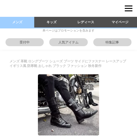
メンズ
キッズ
レディース
マイページ
本ページはプロモーションを含みます
受付中
人気アイテム
特集記事
メンズ 革靴 ロングブーツ シューズ ブーツ サイドにファスナー レースアップ
イギリス風 防寒靴 おしゃれ ブラック ファッション 秋冬新作