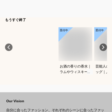
もうすぐ終了
受付中
受付中
お酒の香りの香水｜
芸能人の
ラムやウィスキーな
ッグ｜人
どの香りがする大人
ランドな
向けメンズフレグラ
ルフバッ
ンスのおすすめは？
めは？
Our Vision
自分に合ったファッション、それぞれのシーンに合ったファッ