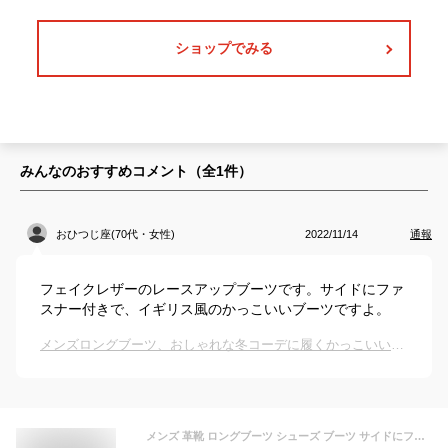
ショップでみる
みんなのおすすめコメント（全
1
件）
おひつじ座(70代・女性)
2022/11/14
通報
フェイクレザーのレースアップブーツです。サイドにファ
スナー付きで、イギリス風のかっこいいブーツですよ。
メンズロングブーツ、おしゃれな冬コーデに履くかっこいいおすすめは？
メンズ 革靴 ロングブーツ シューズ ブーツ サイドにファスナー レースアップ イギリス風 防寒靴 おしゃれ ブラック ファッション 秋冬新作