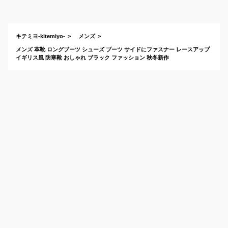
いおすすめは？
キテミヨ-kitemiyo-
メンズ
メンズ 革靴 ロングブーツ シューズ ブーツ サイドにファスナー レースアップ
イギリス風 防寒靴 おしゃれ ブラック ファッション 秋冬新作