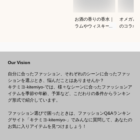
お酒の香りの香水｜
オメガと
ラムやウィスキーな
のコラボ
どの香りがする大人
すすめは
向けメンズフレグラ
ンスのおすすめは？
Our Vision
自分に合ったファッション、それぞれのシーンに合ったファッ
ションを選ぶとき、悩んだことはありませんか？
キテミヨ-kitemiyo-では、様々なシーンに合ったファッションア
イテムを季節や年齢、予算など、こだわりの条件からランキン
グ形式で紹介しています。
ファッション選びで困ったときは、ファッションQ&Aランキン
グサイト「キテミヨ-kitemiyo-」でみんなに質問して、あなたの
お気に入りアイテムを見つけましょう！