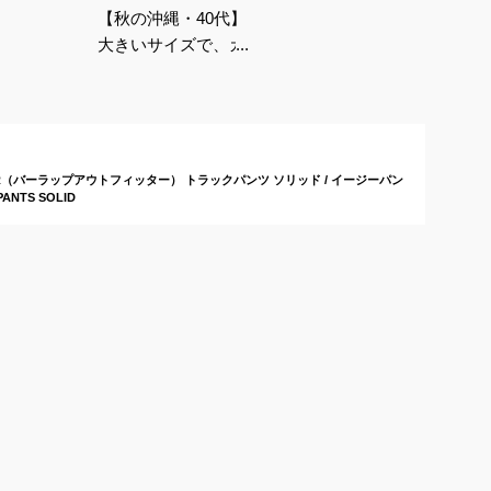
【秋の沖縄・40代】
大きいサイズで、カジ
ュアルなパンツ（デニ
ムなど）のおすすめ
は？
TTER（バーラップアウトフィッター） トラックパンツ ソリッド / イージーパン
PANTS SOLID