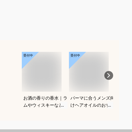
受付中
受付中
受付中
お酒の香りの香水｜ラ
パーマに合うメンズ向
高校生
ムやウィスキーなどの
けヘアオイルのおすす
ょうど
香りがする大人向けメ
めを教えてください
びを教
ンズフレグランスのお
すすめは？