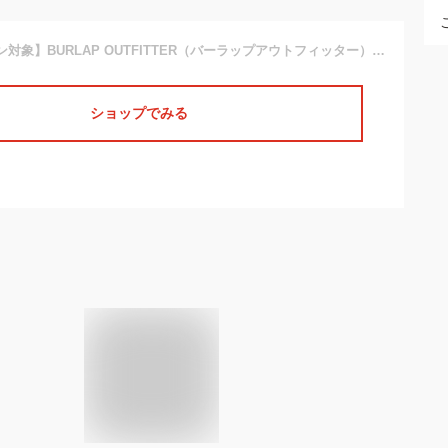
【10％OFFクーポン対象】BURLAP OUTFITTER（バーラップアウトフィッター） トラックパンツ ソリッド / イージーパンツ / メンズ / サプレックス / BO060031 / TRACK PANTS SOLID
ショップでみる