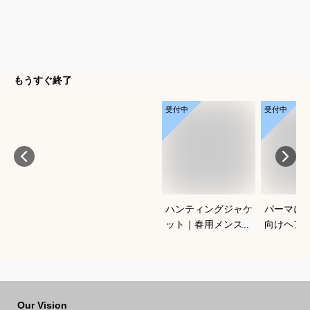
もうすぐ終了
受付中
受付中
ハンティングジャケ
パーマに
ット｜春用メンズ向
向けヘア
け！アメカジノーフ
すすめを
ォークジャケットの
さい
おすすめは？
Our Vision