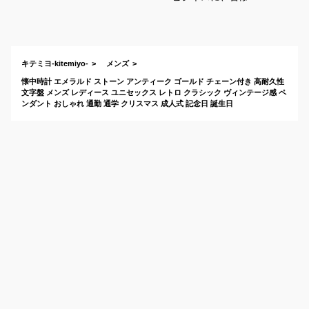
いにかっこいい一生
もののおしゃれ懐中
時計のおすすめは？
キテミヨ-kitemiyo-
メンズ
懐中時計 エメラルド ストーン アンティーク ゴールド チェーン付き 高耐久性
文字盤 メンズ レディース ユニセックス レトロ クラシック ヴィンテージ感 ペ
ンダント おしゃれ 通勤 通学 クリスマス 成人式 記念日 誕生日