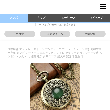
メンズ
キッズ
レディース
マイページ
本ページはプロモーションを含みます
受付中
人気アイテム
特集記事
懐中時計 エメラルド ストーン アンティーク ゴールド チェーン付き 高耐久性
文字盤 メンズ レディース ユニセックス レトロ クラシック ヴィンテージ感 ペ
ンダント おしゃれ 通勤 通学 クリスマス 成人式 記念日 誕生日