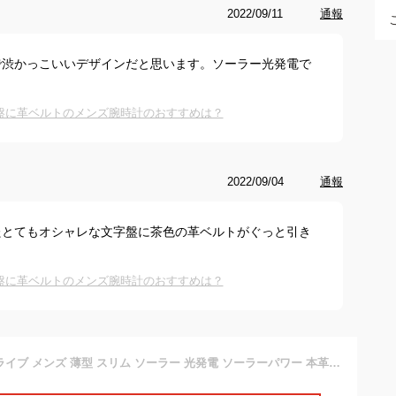
2022/09/11
通報
で渋かっこいいデザインだと思います。ソーラー光発電で
盤に革ベルトのメンズ腕時計のおすすめは？
2022/09/04
通報
たとてもオシャレな文字盤に茶色の革ベルトがぐっと引き
盤に革ベルトのメンズ腕時計のおすすめは？
[シチズン] エコドライブ メンズ 薄型 スリム ソーラー 光発電 ソーラーパワー 本革ベルト 替えベルト付き 国内品番 BJ6484-50A/LBR [並行輸入品]