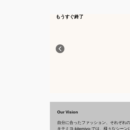
もうすぐ終了
Our Vision
自分に合ったファッション、それぞれ
キテミヨ-kitemiyo-では、様々