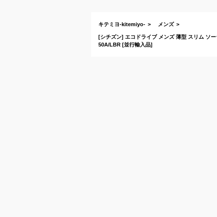
キテミヨ-kitemiyo-
メンズ
[シチズン] エコドライブ メンズ 薄型 スリム ソー
50A/LBR [並行輸入品]