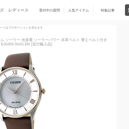
ズ
レディース
受付中の質問
人気アイテム
特集記事
ージはプロモーションを含みます
スリム ソーラー 光発電 ソーラーパワー 本革ベルト 替えベルト付き
J6484-50A/LBR [並行輸入品]