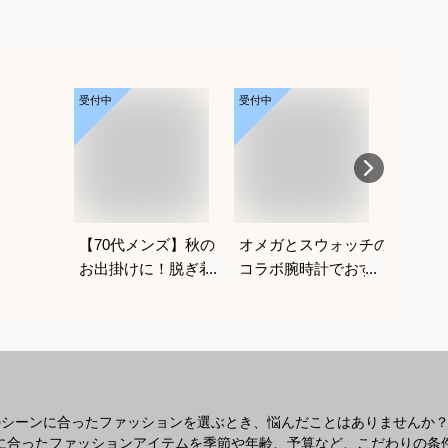
受付中
受付中
受付中
【70代メンズ】秋の
オメガとスウォッチの
メンズ
お出掛けに！脱ぎ着が
コラボ腕時計でおすす
冬のフ
しやすい軽量メンズブ
めは？
適に釣
ルゾンのおすすめは？
すめは
のシーンに合ったファッションを選ぶとき、悩んだことはありませんか
なシーンに合ったファッションアイテムを季節や年齢、予算など、こだわりの