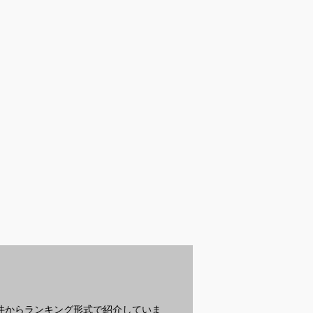
受付中
受付中
受
向け防寒帽子｜
女子ウケするメンズネ
深剃り最強クラスの電
パ
ィッシングで快
ックレスでおすすめ
気シェーバー｜旅行に
け
りができるおす
は？
も便利なおすすめを教
め
？
えてください
？
条件からランキング形式で紹介していま