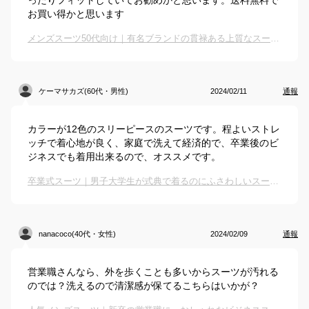
ったりフィットしていてお勧めかと思います。送料無料で
お買い得かと思います
メンズスーツ50代向け｜有名ブランドの貫禄ある上質なスーツでおすすめは？
ケーマサカズ(60代・男性)
2024/02/11
通報
カラーが12色のスリーピースのスーツです。程よいストレ
ッチで着心地が良く、家庭で洗えて経済的で、卒業後のビ
ジネスでも着用出来るので、オススメです。
卒業式スーツ｜男子大学生が式典で着るのにふさわしいスーツのおすすめは？
nanacoco(40代・女性)
2024/02/09
通報
営業職さんなら、外を歩くことも多いからスーツが汚れる
のでは？洗えるので清潔感が保てるこちらはいかが？