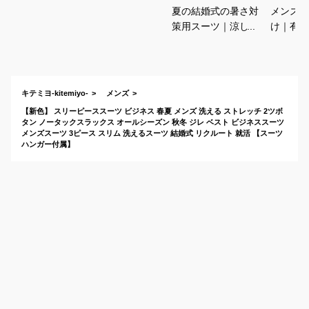
夏の結婚式の暑さ対
メンズス
策用スーツ｜涼し
け｜有名
い！通気性がいいフ
貫禄ある
ォーマルスーツのお
ツでおす
すすめは？
キテミヨ-kitemiyo-
メンズ
【新色】 スリーピーススーツ ビジネス 春夏 メンズ 洗える ストレッチ 2ツボ
タン ノータックスラックス オールシーズン 秋冬 ジレ ベスト ビジネススーツ
メンズスーツ 3ピース スリム 洗えるスーツ 結婚式 リクルート 就活 【スーツ
ハンガー付属】