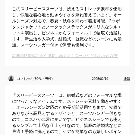
このスリーピーススーツは、洗えるストレッチ素材を使用
し、快適な着心地と動きやすさを兼ね備えています。オー
ルシーズン対応で、春夏・秋冬を問わず着用可能。2ツボ
タンジャケットとノータックスラックスがスリムなシルエ
ットを演出し、ビジネスからフォーマルまで幅広く活躍し
ます。新生活や入学式、結婚式、就職などのシーンにも最
適。スーツハンガー付きで保管も便利です。
親戚の結婚式に合う服装｜高見え！スーツなどおしゃれな安いファッションアイテムのおすすめは？
ゴマちゃん(50代・男性)
2025/02/19
通報
「スリーピーススーツ」は、結婚式などのフォーマルな場
にぴったりなアイテムです。ストレッチ素材で動きやすく
、オールシーズン対応のため長期間活用できます。安価で
ありながら高見えするデザインと、スーツハンガー付きな
ので、コスパが非常に良いです。ビジネスシーンでも使え
るシンプルで上品な仕上がりなので、親戚の結婚式などに
最適！手軽に洗えるので、ケアが簡単なのも嬉しいポイン