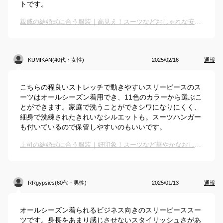
トです。
親戚の結婚式に合う服装｜高見え！スーツなどおしゃれな安いファッションアイテムのおすすめは？
KUMIKAN(40代・女性)
2025/02/16
通報
こちらの程良いストレッチで動きやすいスリーピースのス
ーツはオールシーズン着用でき、11色のカラーから選ぶこ
とができます。家庭で洗うことができシワになりにくく、
細身で洗練されたきれいなシルエットも。スーツハンガー
も付いているので保管しやすいのもいいです。
上司の結婚式に合う服装｜好印象！スーツなど華やかなおしゃれ服のおすすめは？
RRgypsies(60代・男性)
2025/01/13
通報
オールシーズン着られるビジネス向きのスリーピーススー
ツです。身長をあまり感じさせないスタイリッシュさがあ