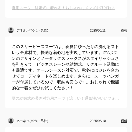
夏用スーツ｜結婚式に着れる！おしゃれなメンズお呼ばれスーツのおすすめは？
アネルバ(40代・男性)
2025/05/11
通報
このスリーピーススーツは、春夏にぴったりの洗えるスト
レッチ素材で、快適な着心地を実現しています。2ツボタ
ンのデザインとノータックスラックスがスタイリッシュさ
を引き立て、ビジネスシーンや結婚式、リクルート活動に
も最適です。オールシーズン対応で、秋冬にはジレを合わ
せてコーディネートを楽しめます。さらに、スーツハンガ
ーが付属しているので、収納も安心です。おしゃれで機能
的な一着をぜひお試しください！
夏の結婚式の暑さ対策用スーツ｜涼しい！通気性がいいフォーマルスーツのおすすめは？
ネコネコ(40代・男性)
2025/05/10
通報