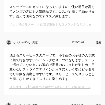
スリーピースのセットになっていますので使い勝手が高く
てメンズの方にも人気商品です。コスパも高くて助かりま
す。洗えて便利なのでオススメ致します。
メンズ洗えるスーツ｜自宅で洗濯！人気ブランドなどのウォッシャブルスーツでおすすめは？
ヤギヌマ(50代・男性)
2023/02/01
通報
洗えるスリーピースのスーツで、小学生のお子様の入学式
に着て行きやすいベーシックなスーツになります。スーツ
に慣れていない方にお勧めで定番のおしゃれが楽しめ、目
立たないストライプデザインが入学式という場にピッタリ
で好印象を演出しやすいです。スリーピースでスラっとし
た着こなしができてスリムに楽しめます。
メンズスーツ│小学校の入学式にふさわしい、好印象スーツ（父親用）のおすすめは？