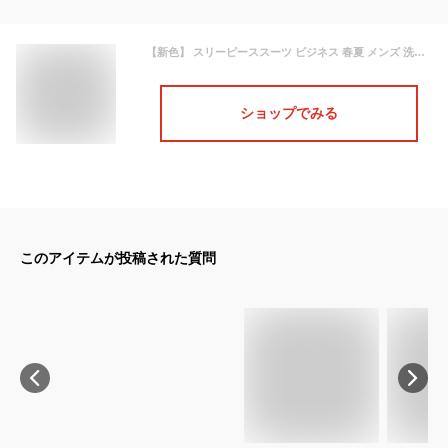
【新色】 スリーピーススーツ ビジネス 春夏 メンズ 洗える ストレッチ 2ツボタン ノータックスラックス オールシーズン 秋冬 ジレ ベスト ビジネススーツ メンズスーツ 3ピース スリム 洗えるスーツ 結婚式 リクルート 就活 【スーツハンガー付属】
ショップでみる
このアイテムが投稿された質問