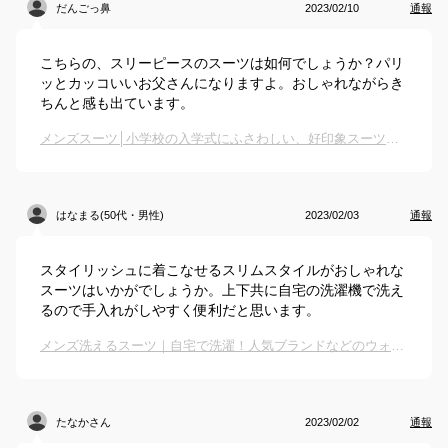
だんごっ鼻
2023/02/10
通報
こちらの、スリーピースのスーツは如何でしょうか？パリ
ッとカッコいいお父さんになりますよ。おしゃれながらき
ちんと感も出ています。
メンズスーツ│小学校の入学式にふさわしい、好印象スーツ（父親用）のおすすめは？
はなまる(50代・男性)
2023/02/03
通報
スタイリッシュに着こなせるスリムスタイルがおしゃれな
スーツはいかがでしょうか。上下共に自宅の洗濯機で洗え
るので手入れがしやすく便利だと思います。
メンズ洗えるスーツ｜自宅で洗濯！人気ブランドなどのウォッシャブルスーツでおすすめは？
たなかさん
2023/02/02
通報