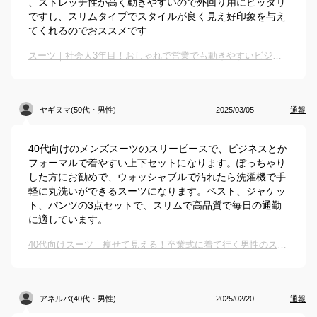
、ストレッチ性が高く動きやすいので外回り用にピッタリ
ですし、スリムタイプでスタイルが良く見え好印象を与え
てくれるのでおススメです
スーツ｜社会人3年目！おしゃれで営業でも動きやすいビジネススーツのおすすめは？
ヤギヌマ(50代・男性)
2025/03/05
通報
40代向けのメンズスーツのスリーピースで、ビジネスとか
フォーマルで着やすい上下セットになります。ぽっちゃり
した方にお勧めで、ウォッシャブルで汚れたら洗濯機で手
軽に丸洗いができるスーツになります。ベスト、ジャケッ
ト、パンツの3点セットで、スリムで高品質で毎日の通勤
に適しています。
40代向けスーツ｜痩せて見える！卒業式に着て行く男性のスマートなスーツのおすすめは？
アネルバ(40代・男性)
2025/02/20
通報