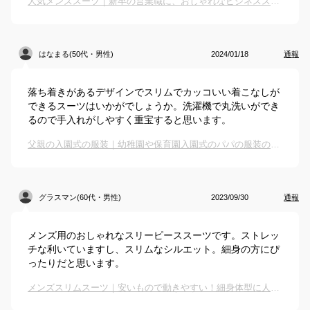
人気メンズスーツ｜新卒の営業職に、おしゃれなビジネススーツを教えて！
はなまる(50代・男性)
2024/01/18
通報
落ち着きがあるデザインでスリムでカッコいい着こなしが
できるスーツはいかがでしょうか。洗濯機で丸洗いができ
るので手入れがしやすく重宝すると思います。
父親の入園式の服装｜幼稚園や保育園入園式のパパの服装のおすすめは？
グラスマン(60代・男性)
2023/09/30
通報
メンズ用のおしゃれなスリーピーススーツです。ストレッ
チな利いていますし、スリムなシルエット。細身の方にぴ
ったりだと思います。
メンズスリムスーツ｜安いもので動きやすい！細身体型に人気のビジネススーツのおすすめは？