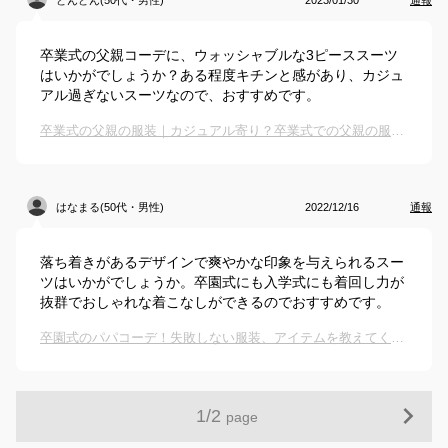
どんどん(50代・男性)
2023/01/30
通報
卒業式の父親コーデに、ウォッシャブルな3ピーススーツ
はいかがでしょうか？ある程度キチンと感があり、カジュ
アル過ぎないスーツなので、おすすめです。
卒業式の父親の服装｜カジュアル寄り？卒業式での父親の服装のおすすめは？
はなまる(50代・男性)
2022/12/16
通報
落ち着きがあるデザインで爽やかな印象を与えられるスー
ツはいかがでしょうか。卒園式にも入学式にも着回し力が
抜群でおしゃれな着こなしができるのでおすすめです。
卒園式のパパコーデ！失敗しない服装、アイテムを教えてください。
1
/
2
page