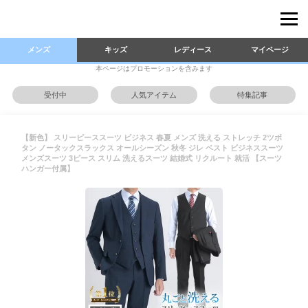
メンズ
キッズ
レディース
マイページ
本ページはプロモーションを含みます
受付中
人気アイテム
特集記事
【新色】 スリーピーススーツ ビジネス 春夏 メンズ 洗える ストレッチ 2ツボ
タン ノータックスラックス オールシーズン 秋冬 ジレ ベスト ビジネススーツ
メンズスーツ 3ピース スリム 洗えるスーツ 結婚式 リクルート 就活 【スーツ
ハンガー付属】