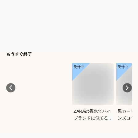
もうすぐ終了
受付中
受付中
ZARAの香水でハイ
黒カーデ
ブランドに似てるメ
ンズコー
ンズ香水のおすすめ
れなおす
を教えてください