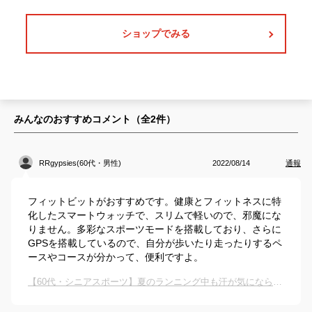
ショップでみる
みんなのおすすめコメント（全
2
件）
RRgypsies(60代・男性)
2022/08/14
通報
フィットビットがおすすめです。健康とフィットネスに特
化したスマートウォッチで、スリムで軽いので、邪魔にな
りません。多彩なスポーツモードを搭載しており、さらに
GPSを搭載しているので、自分が歩いたり走ったりするペ
ースやコースが分かって、便利ですよ。
【60代・シニアスポーツ】夏のランニング中も汗が気にならず、快適に使える腕時計を教えて！