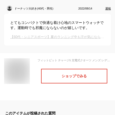
ドーナッツ大好き(40代・男性)
2022/08/14
通報
とてもコンパクトで快適な着け心地のスマートウォッチで
す。運動時でも邪魔にならないのが嬉しいです。
【60代・シニアスポーツ】夏のランニング中も汗が気にならず、快適に使える腕時計を教えて！
フィットビット チャージ5 充電式クオーツ メンズ レディース スマートウォッチ 腕時計 fit-charge5 fitbit CHARGE 5
ショップでみる
このアイテムが投稿された質問