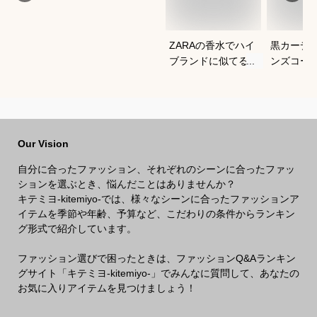
ZARAの香水でハイ
黒カーデ
ブランドに似てるメ
ンズコー
ンズ香水のおすすめ
れなおす
を教えてください
Our Vision
自分に合ったファッション、それぞれのシーンに合ったファッ
ションを選ぶとき、悩んだことはありませんか？
キテミヨ-kitemiyo-では、様々なシーンに合ったファッションア
イテムを季節や年齢、予算など、こだわりの条件からランキン
グ形式で紹介しています。
ファッション選びで困ったときは、ファッションQ&Aランキン
グサイト「キテミヨ-kitemiyo-」でみんなに質問して、あなたの
お気に入りアイテムを見つけましょう！