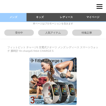
メンズ
キッズ
レディース
マイページ
本ページはプロモーションを含みます
受付中
人気アイテム
特集記事
フィットビット チャージ5 充電式クオーツ メンズ レディース スマートウォッ
チ 腕時計 fit-charge5 fitbit CHARGE 5