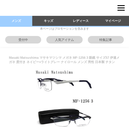
メンズ
キッズ
レディース
マイページ
本ページはプロモーションを含みます
受付中
人気アイテム
特集記事
Masaki Matsushima マサキマツシマ メガネ MF-1256 3 眼鏡 サイズ57 伊達メ
ガネ 度付き ネイビー×ライトグレー ナイロール メンズ 男性 日本製 チタン