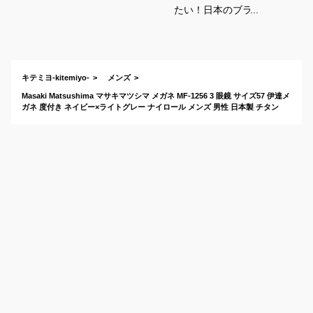
たい！日本のブラン
ドなどの質がいいお
しゃれなメガネを教
えてください！
キテミヨ-kitemiyo-
メンズ
Masaki Matsushima マサキマツシマ メガネ MF-1256 3 眼鏡 サイズ57 伊達メ
ガネ 度付き ネイビー×ライトグレー ナイロール メンズ 男性 日本製 チタン