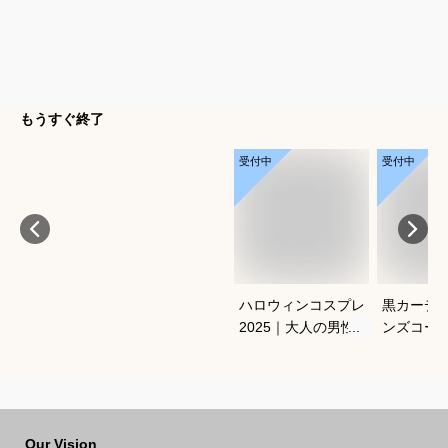
もうすぐ終了
受付中
受付中
ハロウィンコスプレ
黒カーデ
2025｜大人の男性向
ンズコー
け人気キャラクター
れなおす
衣装のおすすめは？
Our Vision