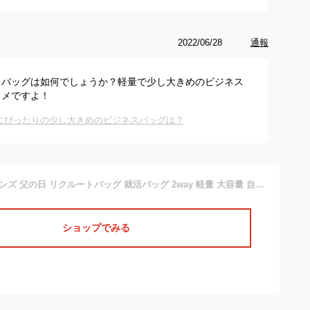
2022/06/28
通報
スバッグは如何でしょうか？軽量で少し大きめのビジネス
スメですよ！
にぴったりの少し大きめのビジネスバッグは？
ビジネスバッグ メンズ 父の日 リクルートバッグ 就活バッグ 2way 軽量 大容量 自立型 PC収納 A4 Ballot バロット 父の日 ギフト ラッピング
ショップでみる