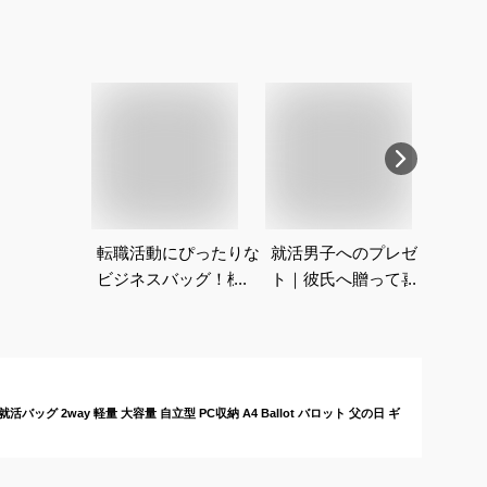
転職活動にぴったりな
就活男子へのプレゼン
ビジ
ビジネスバッグ！機能
ト｜彼氏へ贈って喜ば
量で
性の高いおすすめは？
れる就活グッズのおす
代メ
すめは？
めは
ッグ 2way 軽量 大容量 自立型 PC収納 A4 Ballot バロット 父の日 ギ