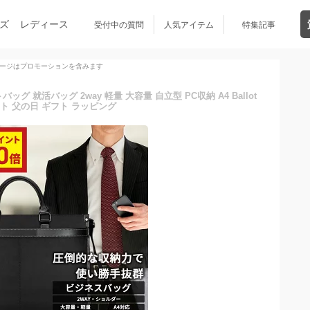
ズ
レディース
受付中の質問
人気アイテム
特集記事
ージはプロモーションを含みます
 就活バッグ 2way 軽量 大容量 自立型 PC収納 A4 Ballot
ト 父の日 ギフト ラッピング