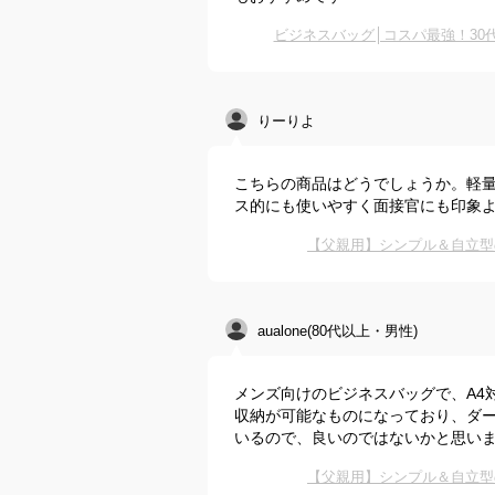
ビジネスバッグ│コスパ最強！3
りーりよ
こちらの商品はどうでしょうか。軽
ス的にも使いやすく面接官にも印象
【父親用】シンプル＆自立型
aualone(80代以上・男性)
メンズ向けのビジネスバッグで、A4
収納が可能なものになっており、ダ
いるので、良いのではないかと思い
【父親用】シンプル＆自立型