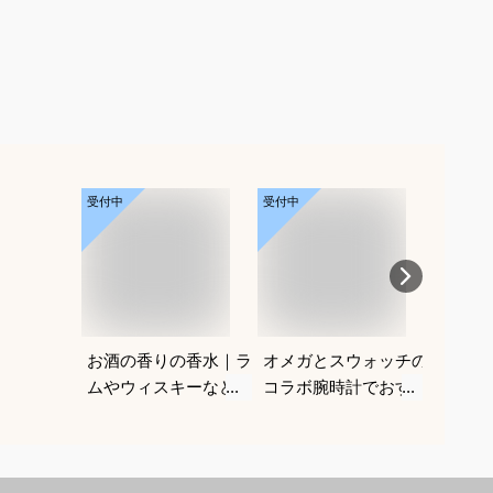
受付中
受付中
受付中
お酒の香りの香水｜ラ
オメガとスウォッチの
深剃り
ムやウィスキーなどの
コラボ腕時計でおすす
気シェ
香りがする大人向けメ
めは？
も便利
ンズフレグランスのお
えてく
すすめは？