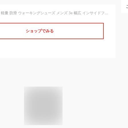
Dr.ASSY 撥水加工 軽量 防滑 ウォーキングシューズ メンズ 3e 幅広 インサイドファスナー 紳士靴 黒 ブラック アウトドア ハイキング 山登り トレッキングシューズ 歩きやすい 仕事 紳士 父の日 革靴 カジュアルシューズ おしゃれ 9104 送料無料
ショップでみる