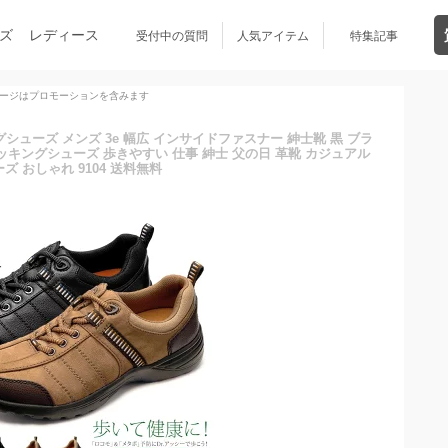
ズ
レディース
受付中の質問
人気アイテム
特集記事
ージはプロモーションを含みます
ングシューズ メンズ 3e 幅広 インサイドファスナー 紳士靴 黒 ブラ
ッキングシューズ 歩きやすい 仕事 紳士 父の日 革靴 カジュアル
ズ おしゃれ 9104 送料無料