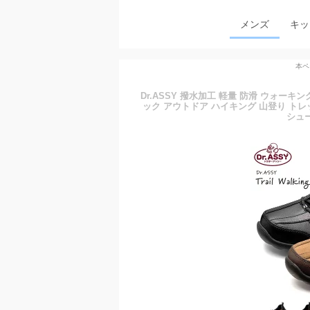
メンズ
キッ
本ペ
Dr.ASSY 撥水加工 軽量 防滑 ウォーキ
ック アウトドア ハイキング 山登り トレ
シュー