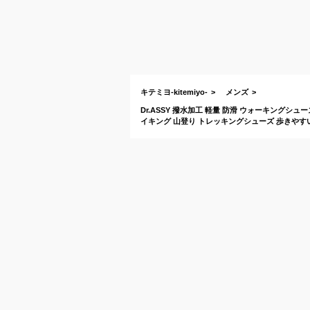
キテミヨ-kitemiyo-
メンズ
Dr.ASSY 撥水加工 軽量 防滑 ウォーキングシュ
イキング 山登り トレッキングシューズ 歩きやすい 