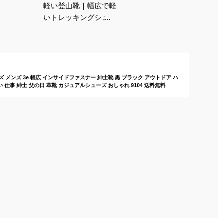
軽い登山靴｜幅広で軽
いトレッキングシュー
ズのおすすめは？
ーズ メンズ 3e 幅広 インサイドファスナー 紳士靴 黒 ブラック アウトドア ハ
仕事 紳士 父の日 革靴 カジュアルシューズ おしゃれ 9104 送料無料