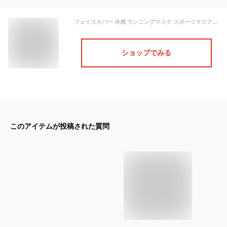
フェイスカバー 冷感 ランニングマスク スポーツマスク 日焼け防止 UV 自転車 フェイスマスク 息苦しくない ネックガード ネックカバー UVカット 洗える 夏用 飛沫 メンズ レディース アウトドア ウォーキング
ショップでみる
このアイテムが投稿された質問