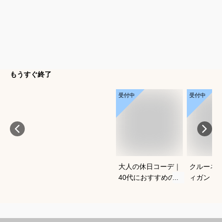
もうすぐ終了
受付中
受付中
大人の休日コーデ｜
クルーネ
40代におすすめのお
ィガン｜
しゃれな服装は？
気のおす