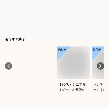
もうすぐ終了
受付中
受付中
【70代・シニア夏】
ハンティ
リゾート＆普段の街
ット｜春
歩きにも使える！サ
け！アメ
ングラスのおすすめ
ォークジ
は？
おすすめ