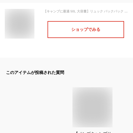
【キャンプに最適 50L 大容量】リュック バックパック リュックサック メンズ レディース ★REV 7988382 撥水 軽量 アウトドア キャンプ 迷彩 カモフラ アサルト ミリタリー リュック デイパック 登山 旅行 ザック サバゲー 50L 送料無料 父の日 プレゼント ギフト
ショップでみる
このアイテムが投稿された質問