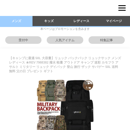
メンズ
キッズ
レディース
マイページ
本ページはプロモーションを含みます
受付中
人気アイテム
特集記事
【キャンプに最適 50L 大容量】リュック バックパック リュックサック メンズ
レディース ★REV 7988382 撥水 軽量 アウトドア キャンプ 迷彩 カモフラ ア
サルト ミリタリー リュック デイパック 登山 旅行 ザック サバゲー 50L 送料
無料 父の日 プレゼント ギフト