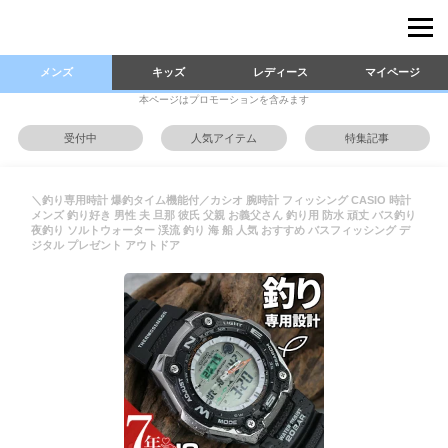
メンズ
キッズ
レディース
マイページ
本ページはプロモーションを含みます
受付中
人気アイテム
特集記事
＼釣り専用時計 爆釣タイム機能付／カシオ 腕時計 フィッシング CASIO 時計
メンズ 釣り好き 男性 夫 旦那 彼氏 父親 お義父さん 釣り用 防水 頑丈 バス釣り
夜釣り ソルトウォーター 渓流 釣り 海 船 人気 おすすめ バスフィッシング デ
ジタル プレゼント アウトドア