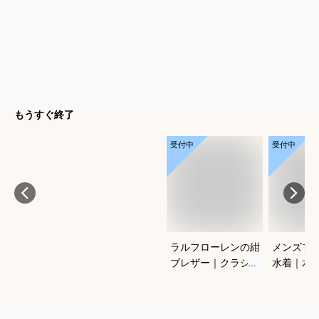
もうすぐ終了
受付中
受付中
ラルフローレンの紺
メンズフ
ブレザー｜クラシッ
水着｜水
クがかっこいい！合
ングに！
わせやすいメンズ紺
ットスイ
ブレのおすすめは？
おすすめ