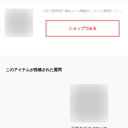
＼釣り専用時計 爆釣タイム機能付／カシオ 腕時計 フィッシング CASIO 時計 メンズ 釣り好き 男性 夫 旦那 彼氏 父親 お義父さん 釣り用 防水 頑丈 バス釣り 夜釣り ソルトウォーター 渓流 釣り 海 船 人気 おすすめ バスフィッシング デジタル プレゼント アウトドア
ショップでみる
このアイテムが投稿された質問