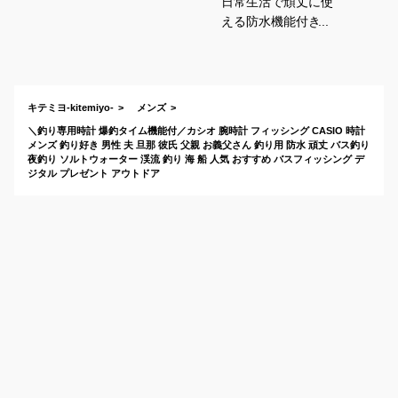
日常生活で頑丈に使
える防水機能付きの
腕時計はあります
か？
キテミヨ-kitemiyo-
メンズ
＼釣り専用時計 爆釣タイム機能付／カシオ 腕時計 フィッシング CASIO 時計
メンズ 釣り好き 男性 夫 旦那 彼氏 父親 お義父さん 釣り用 防水 頑丈 バス釣り
夜釣り ソルトウォーター 渓流 釣り 海 船 人気 おすすめ バスフィッシング デ
ジタル プレゼント アウトドア