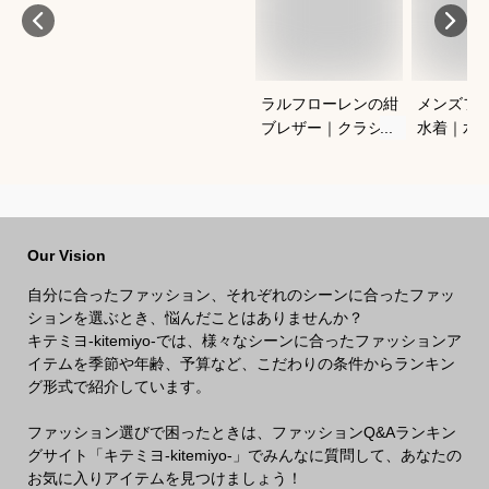
ラルフローレンの紺
メンズフ
ブレザー｜クラシッ
水着｜水
クがかっこいい！合
ングに！
わせやすいメンズ紺
ットスイ
ブレのおすすめは？
おすすめ
Our Vision
自分に合ったファッション、それぞれのシーンに合ったファッ
ションを選ぶとき、悩んだことはありませんか？
キテミヨ-kitemiyo-では、様々なシーンに合ったファッションア
イテムを季節や年齢、予算など、こだわりの条件からランキン
グ形式で紹介しています。
ファッション選びで困ったときは、ファッションQ&Aランキン
グサイト「キテミヨ-kitemiyo-」でみんなに質問して、あなたの
お気に入りアイテムを見つけましょう！