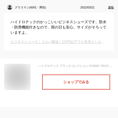
グラスマン(60代・男性)
2022/03/21
通報
ハイドロテックのかっこいいビジネスシューズです。防水
・防滑機能付きなので、雨の日も安心。サイズがそろって
いますよ。
ビジネスシューズ｜コスパ最強！1万円以下でも安見えしない人気の革靴のおすすめは？
ハイドロテック ブラックコレクション HYDRO TECH HD1424 メンズ靴 靴 シューズ 4E相当 ビジネスシューズ 防水 防滑 雨の日 プレーントゥ 小さいサイズ対応 大きいサイズ対応 ブラック TSRC
ショップでみる