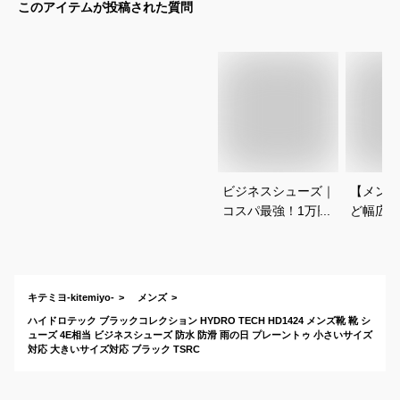
このアイテムが投稿された質問
ビジネスシューズ｜
【メンズ
コスパ最強！1万円
ど幅広で
以下でも安見えしな
ビジネス
い人気の革靴のおす
おすすめ
すめは？
キテミヨ-kitemiyo-
メンズ
ハイドロテック ブラックコレクション HYDRO TECH HD1424 メンズ靴 靴 シ
ューズ 4E相当 ビジネスシューズ 防水 防滑 雨の日 プレーントゥ 小さいサイズ
対応 大きいサイズ対応 ブラック TSRC