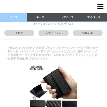
メンズ
キッズ
レディース
マイページ
本ページはプロモーションを含みます
受付中
人気アイテム
特集記事
小銭入れ メンズ 小さい 本革 革 ブランド パスケース レディース 可愛い カー
ドも入る コインケース カード レザー かわいい こぜにいれ 財布 さいふ サイ
フ 大容量 キーリング付 定期 見やすい 小さめ コンパクト キャッシュレス 男
性 男子 高校生 黒 ブラック ギフト