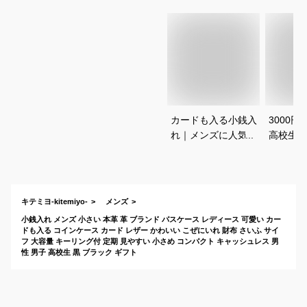
カードも入る小銭入
3000
れ｜メンズに人気の
高校生男
かさばらないコイン
ンスのい
ケースのおすすめ
おすすめ
は？
キテミヨ-kitemiyo-
メンズ
小銭入れ メンズ 小さい 本革 革 ブランド パスケース レディース 可愛い カー
ドも入る コインケース カード レザー かわいい こぜにいれ 財布 さいふ サイ
フ 大容量 キーリング付 定期 見やすい 小さめ コンパクト キャッシュレス 男
性 男子 高校生 黒 ブラック ギフト