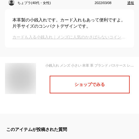
ちょプラ(40代・女性)
2022/03/08
通報
本革製の小銭入れです。カード入れもあって便利ですよ。
片手サイズのコンパクトデザインです。
カードも入る小銭入れ｜メンズに人気のかさばらないコインケースのおすすめは？
小銭入れ メンズ 小さい 本革 革 ブランド パスケース レディース 可愛い カードも入る コインケース カード レザー かわいい こぜにいれ 財布 さいふ サイフ 大容量 キーリング付 定期 見やすい 小さめ コンパクト キャッシュレス 男性 男子 高校生 黒 ブラック ギフト
ショップでみる
このアイテムが投稿された質問