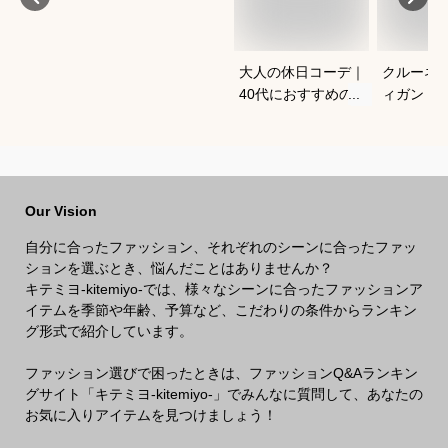
大人の休日コーデ｜
クルーネ
40代におすすめのお
ィガン｜
しゃれな服装は？
気のおす
Our Vision
自分に合ったファッション、それぞれのシーンに合ったファッ
ションを選ぶとき、悩んだことはありませんか？
キテミヨ-kitemiyo-では、様々なシーンに合ったファッションア
イテムを季節や年齢、予算など、こだわりの条件からランキン
グ形式で紹介しています。
ファッション選びで困ったときは、ファッションQ&Aランキン
グサイト「キテミヨ-kitemiyo-」でみんなに質問して、あなたの
お気に入りアイテムを見つけましょう！