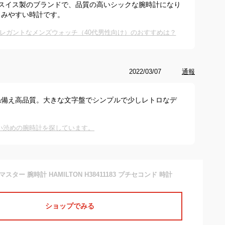
スイス製のブランドで、品質の高いシックな腕時計になり
しみやすい時計です。
レガントなメンズウォッチ（40代男性向け）のおすすめは？
2022/03/07
通報
ね備え高品質。大きな文字盤でシンプルで少しレトロなデ
しい渋めの腕時計を探しています。
ター 腕時計 HAMILTON H38411183 プチセコンド 時計
ショップでみる