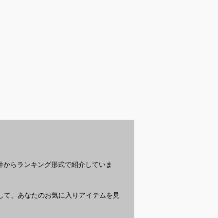
でも使いやすい
汗をかいても香りが残
60代男性に似合うセ
メ
ハイライトのお
るドラッグストアシャ
ンスのいい喪服選びで
ナ
商品を教えてく
ンプーを教えてくださ
迷っています
て
い
？
条件からランキング形式で紹介していま
質問して、あなたのお気に入りアイテムを見