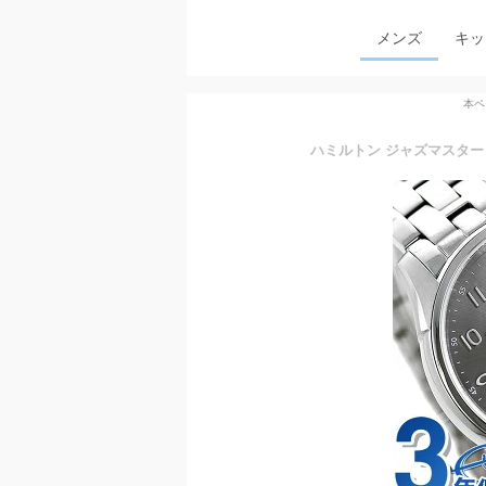
メンズ
キッ
本ペ
ハミルトン ジャズマスター 腕時