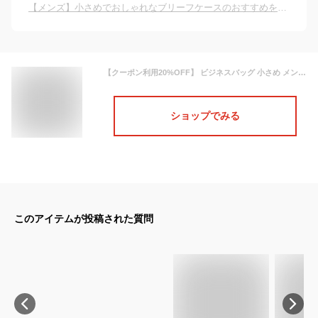
【メンズ】小さめでおしゃれなブリーフケースのおすすめを教えてください。
【クーポン利用20%OFF】 ビジネスバッグ 小さめ メンズ ブリーフケース iPad pro air 11インチ 対応 ミニブリーフケース 牛革 バイナルレザー 軽量 薄型 コンパクト B5 収納 丈夫 タブレット カバン 鞄 DomTeporna Italy ブランド おしゃれ ビジネス 通勤 仕事 送料無料
ショップでみる
このアイテムが投稿された質問