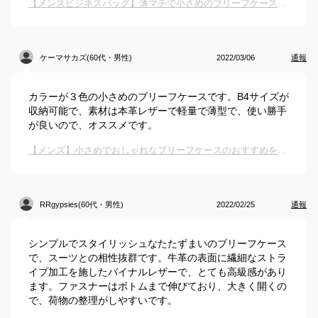
【メンズビジネスバッグ】薄マチで小さめのブリーフケースのおすすめは？
ケーマサカズ(60代・男性)
2022/03/06
通報
カラーが３色の小さめのブリーフケースです。B4サイズが
収納可能で、素材は本革レザーで軽量で薄型で、使い勝手
が良いので、オススメです。
【メンズ】小さめでおしゃれなブリーフケースのおすすめを教えてください。
RRgypsies(60代・男性)
2022/02/25
通報
シンプルでスタイリッシュなたたずまいのブリーフケース
で、スーツとの相性抜群です。牛革の表面に繊細なストラ
イプ加工を施したバイナルレザーで、とても高級感があり
ます。ファスナーはボトムまで伸びており、大きく開くの
で、荷物の整理がしやすいです。