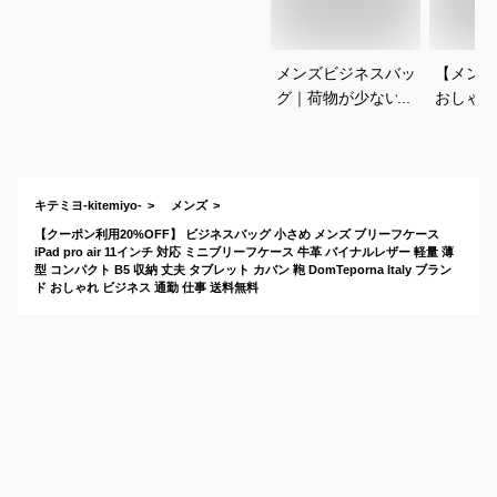
メンズビジネスバッ
【メンズ
グ｜荷物が少ない日
おしゃれ
用の小さめ通勤バッ
ケースの
グのおすすめは？
教えてく
キテミヨ-kitemiyo-
メンズ
【クーポン利用20%OFF】 ビジネスバッグ 小さめ メンズ ブリーフケース
iPad pro air 11インチ 対応 ミニブリーフケース 牛革 バイナルレザー 軽量 薄
型 コンパクト B5 収納 丈夫 タブレット カバン 鞄 DomTeporna Italy ブラン
ド おしゃれ ビジネス 通勤 仕事 送料無料