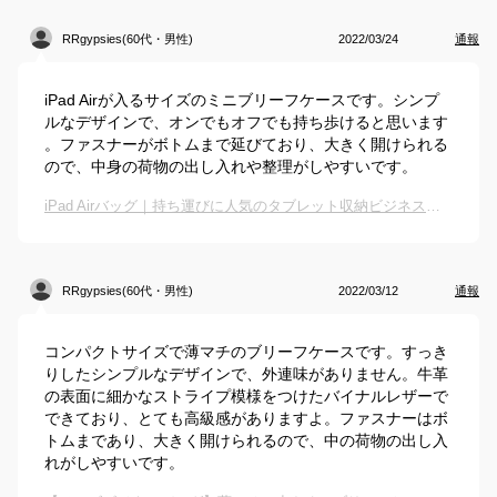
RRgypsies(60代・男性)
2022/03/24
通報
iPad Airが入るサイズのミニブリーフケースです。シンプ
ルなデザインで、オンでもオフでも持ち歩けると思います
。ファスナーがボトムまで延びており、大きく開けられる
ので、中身の荷物の出し入れや整理がしやすいです。
iPad Airバッグ｜持ち運びに人気のタブレット収納ビジネスカバンのおすすめは？
RRgypsies(60代・男性)
2022/03/12
通報
コンパクトサイズで薄マチのブリーフケースです。すっき
りしたシンプルなデザインで、外連味がありません。牛革
の表面に細かなストライプ模様をつけたバイナルレザーで
できており、とても高級感がありますよ。ファスナーはボ
トムまであり、大きく開けられるので、中の荷物の出し入
れがしやすいです。