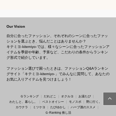
どの香りがする大人
すすめは
向けメンズフレグラ
ンスのおすすめは？
Our Vision
自分に合ったファッション、それぞれのシーンに合ったファッ
ションを選ぶとき、悩んだことはありませんか？
キテミヨ-kitemiyo-では、様々なシーンに合ったファッションア
イテムを季節や年齢、予算など、こだわりの条件からランキン
グ形式で紹介しています。
ファッション選びで困ったときは、ファッションQ&Aランキン
グサイト「キテミヨ-kitemiyo-」でみんなに質問して、あなたの
お気に入りアイテムを見つけましょう！
Ｇランキング
だれどこ
オクルヨ
お湯たび
わたしと、暮らし。
ベストオイシー
モノスポ
野に行く。
カウナラ
ミツケヨ
たびゆかし
ハーブ酒のススメ
Ｇ-Ranking 推し活