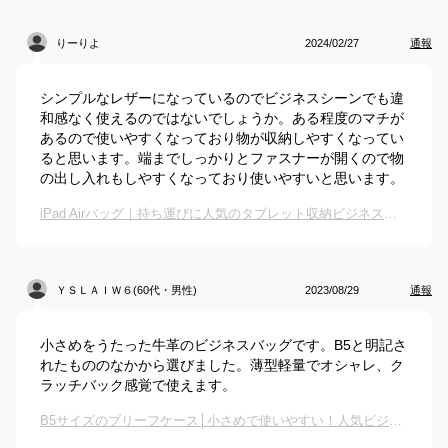
りーりよ
2024/02/27
通報
シンプルなレザーになっているのでビジネスシーンでも違
和感なく使えるのではないでしょうか。ある程度のマチが
あるので使いやすくなっており物が収納しやすくなってい
ると思います。端までしっかりとファスナーが開くので物
の出し入れもしやすくなっており使いやすいと思います。
iPad Airバッグ｜持ち運びに人気のタブレット収納ビジネスカバンのおすすめは？
ＹＳＬＡＩＷ６(60代・男性)
2023/08/29
通報
小さめをうたった牛革のビジネスバッグです。B5と明記さ
れたもののなかから選びました。薄型軽量でオシャレ、ク
ラッチバック感覚で使えます。
B5サイズのブリーフケース│小さめで使いやすい！人気ビジネスバッグ（メンズ用）のおすすめは？