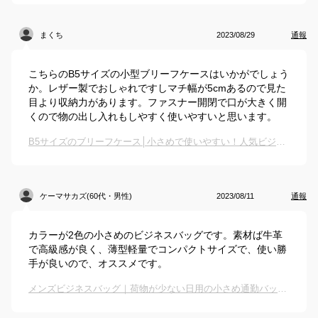
まくち
2023/08/29
通報
こちらのB5サイズの小型ブリーフケースはいかがでしょう
か。レザー製でおしゃれですしマチ幅が5cmあるので見た
目より収納力があります。ファスナー開閉で口が大きく開
くので物の出し入れもしやすく使いやすいと思います。
B5サイズのブリーフケース│小さめで使いやすい！人気ビジネスバッグ（メンズ用）のおすすめは？
ケーマサカズ(60代・男性)
2023/08/11
通報
カラーが2色の小さめのビジネスバッグです。素材ば牛革
で高級感が良く、薄型軽量でコンパクトサイズで、使い勝
手が良いので、オススメです。
メンズビジネスバッグ｜荷物が少ない日用の小さめ通勤バッグのおすすめは？