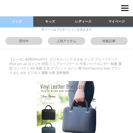
メンズ
キッズ
レディース
マイページ
本ページはプロモーションを含みます
受付中
人気アイテム
特集記事
【クーポン利用20%OFF】 ビジネスバッグ 小さめ メンズ ブリーフケース
iPad pro air 11インチ 対応 ミニブリーフケース 牛革 バイナルレザー 軽量 薄
型 コンパクト B5 収納 丈夫 タブレット カバン 鞄 DomTeporna Italy ブラン
ド おしゃれ ビジネス 通勤 仕事 送料無料