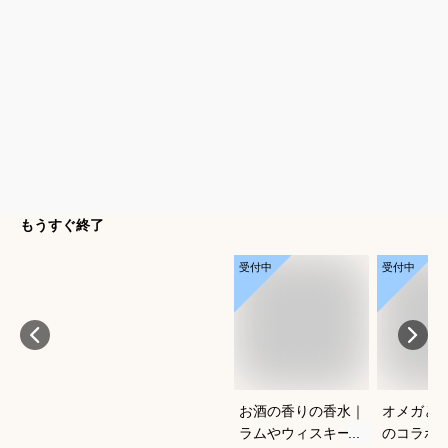
もうすぐ終了
受付中
受付中
お酒の香りの香水｜
オメガと
ラムやウィスキーな
のコラボ