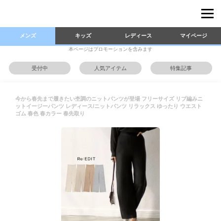
メンズ
キッズ
レディース
マイページ
本ページはプロモーションを含みます
受付中
人気アイテム
特集記事
今から春先まで履きたい杢調のニットパンツが登場 フリーサイズ リブ編みニ
ットイージーパンツ レディース/ニットパンツ リラックス ゆったり ウエスト
ゴム 春色 春カラー 春先取り