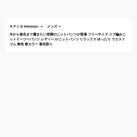
ットのおすすめは？
キテミヨ-kitemiyo-
メンズ
今から春先まで履きたい杢調のニットパンツが登場 フリーサイズ リブ編みニ
ットイージーパンツ レディース/ニットパンツ リラックス ゆったり ウエスト
ゴム 春色 春カラー 春先取り