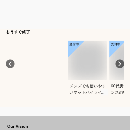
もうすぐ終了
受付中
受付中
メンズでも使いやす
60代男性
いマットハイライト
ンスのい
のおすすめ商品を教
で迷って
えてください
Our Vision