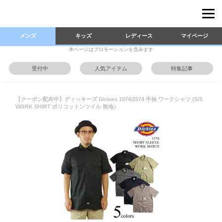
メンズ
キッズ
レディース
マイページ
本ページはプロモーションを含みます
受付中
人気アイテム
特集記事
【クーポン配布中】ディッキーズ Dickies 1574/2574 半袖 ワークシャツ (S/S
WORK SHIRT ポリコットンツイル 無地）