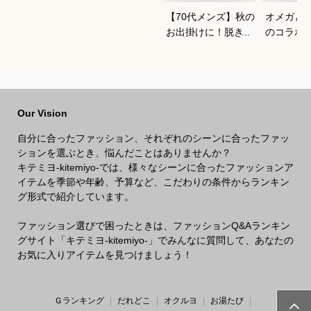
【70代メンズ】秋の
オメガと
お出掛けに！脱ぎ着
のコラボ
がしやすい軽量メン
すすめは
ズブルゾンのおすす
めは？
Our Vision
自分に合ったファッション、それぞれのシーンに合ったファッ
ションを選ぶとき、悩んだことはありませんか？
キテミヨ-kitemiyo-では、様々なシーンに合ったファッションア
イテムを季節や年齢、予算など、こだわりの条件からランキン
グ形式で紹介しています。
ファッション選びで困ったときは、ファッションQ&Aランキン
グサイト「キテミヨ-kitemiyo-」でみんなに質問して、あなたの
お気に入りアイテムを見つけましょう！
Ｇランキング
だれどこ
オクルヨ
お湯たび