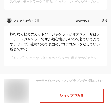
30代がリモートワークで着る、かっちりしすぎない秋用のオフィスカジュアルなジャケットを教えて。
ともぞう(50代・女性)
2020/08/03
通報
旅行なら軽めのカットソージャケットがオススメ！形はテ
ーラードジャケットですが着心地がいいので着ていて楽で
す。リップル素材なので表面のデコボコが味をだしていい
感じですね。
【メンズ】シックなスタイルのアウターに着る渋めジャケットのおすすめは？
テーラードジャケット メンズ 春 ブレザー 長袖 ストレッチ 7分袖 テーラード ジャケット ストレッチ おしゃれ リップル バニラン カジュアル テレコ スラブ 春夏 薄手 羽織り 軽量 細見え 夏 カットソー ジェネレス 父の日 ギフト
ショップでみる