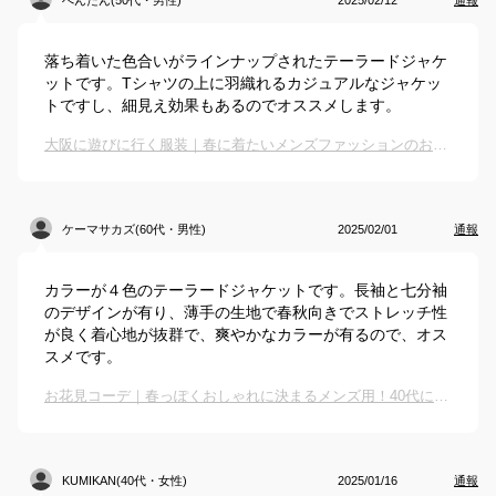
べんたん(50代・男性)
2025/02/12
通報
落ち着いた色合いがラインナップされたテーラードジャケ
ットです。Tシャツの上に羽織れるカジュアルなジャケッ
トですし、細見え効果もあるのでオススメします。
大阪に遊びに行く服装｜春に着たいメンズファッションのおすすめは？
ケーマサカズ(60代・男性)
2025/02/01
通報
カラーが４色のテーラードジャケットです。長袖と七分袖
のデザインが有り、薄手の生地で春秋向きでストレッチ性
が良く着心地が抜群で、爽やかなカラーが有るので、オス
スメです。
お花見コーデ｜春っぽくおしゃれに決まるメンズ用！40代におすすめの服装は？
KUMIKAN(40代・女性)
2025/01/16
通報