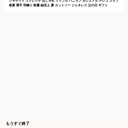
ジャケット ストレッチ おしゃれ リップル バニラン カジュアル テレコ スラブ
春夏 薄手 羽織り 軽量 細見え 夏 カットソー ジェネレス 父の日 ギフト
もうすぐ終了