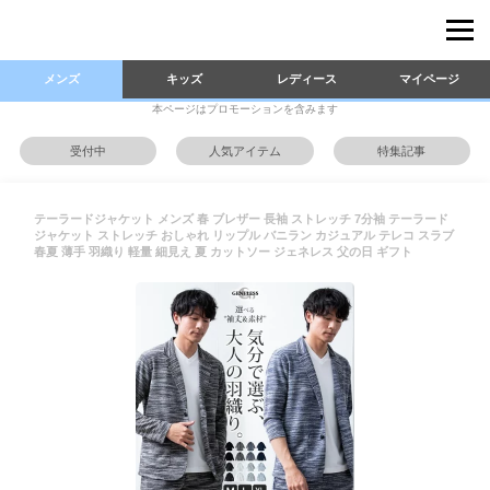
メンズ
キッズ
レディース
マイページ
本ページはプロモーションを含みます
受付中
人気アイテム
特集記事
テーラードジャケット メンズ 春 ブレザー 長袖 ストレッチ 7分袖 テーラード
ジャケット ストレッチ おしゃれ リップル バニラン カジュアル テレコ スラブ
春夏 薄手 羽織り 軽量 細見え 夏 カットソー ジェネレス 父の日 ギフト