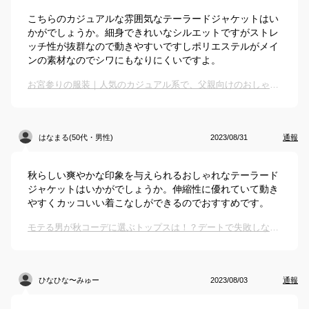
こちらのカジュアルな雰囲気なテーラードジャケットはい
かがでしょうか。細身できれいなシルエットですがストレ
ッチ性が抜群なので動きやすいですしポリエステルがメイ
ンの素材なのでシワにもなりにくいですよ。
お宮参りの服装｜人気のカジュアル系で、父親向けのおしゃれなおすすめは？
はなまる(50代・男性)
2023/08/31
通報
秋らしい爽やかな印象を与えられるおしゃれなテーラード
ジャケットはいかがでしょうか。伸縮性に優れていて動き
やすくカッコいい着こなしができるのでおすすめです。
モテる男が秋コーデに選ぶトップスは！？デートで失敗しない大人カジュアルな服を教えて。
ひなひな〜みゅー
2023/08/03
通報