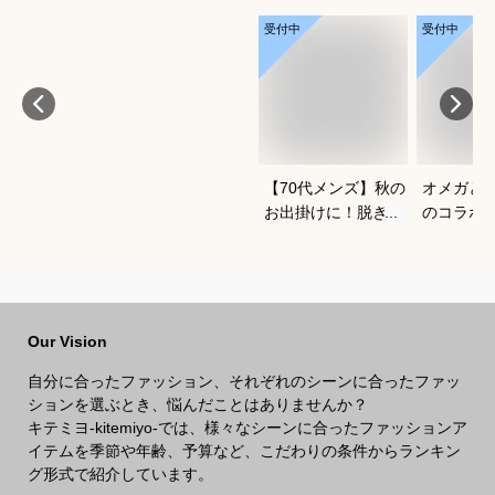
受付中
受付中
【70代メンズ】秋の
オメガと
お出掛けに！脱ぎ着
のコラボ
がしやすい軽量メン
すすめは
ズブルゾンのおすす
めは？
Our Vision
自分に合ったファッション、それぞれのシーンに合ったファッ
ションを選ぶとき、悩んだことはありませんか？
キテミヨ-kitemiyo-では、様々なシーンに合ったファッションア
イテムを季節や年齢、予算など、こだわりの条件からランキン
グ形式で紹介しています。