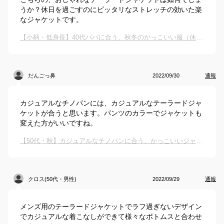
うか？休日を過ごすのにピッタリなストレッチの効いた楽
なジャケットです。
【小柄・低身長】40代パパに合う、秋冬のかっこいい服（休日用）を教えて下さい
だんごっ鼻
2022/09/30
通報
カジュアルなチノパンには、カジュアルなテーラードジャ
ケットが合うと思います。パンツのカラーでジャケットも
変えた方がいいですね。
【50代・秋】カジュアルなチノパンに合う、かっこいいジャケットやトップスを教えてください。
クロス(50代・男性)
2022/09/29
通報
メンズ用のテーラードジャケットでラフ過ぎないデザイン
でカジュアルな着こなしができて様々なボトムスと合わせ