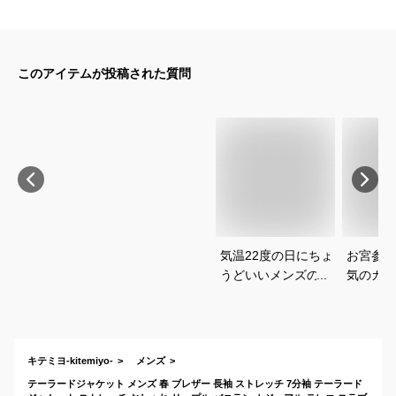
このアイテムが投稿された質問
気温22度の日にちょ
お宮参り
うどいいメンズの服
気のカジ
装ってどんなコーデ
で、父親
がおすすめ？
ゃれなお
キテミヨ-kitemiyo-
メンズ
テーラードジャケット メンズ 春 ブレザー 長袖 ストレッチ 7分袖 テーラード