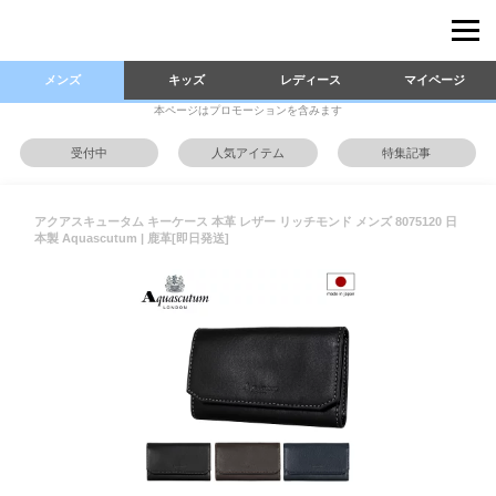
メンズ
キッズ
レディース
マイページ
本ページはプロモーションを含みます
受付中
人気アイテム
特集記事
アクアスキュータム キーケース 本革 レザー リッチモンド メンズ 8075120 日
本製 Aquascutum | 鹿革[即日発送]