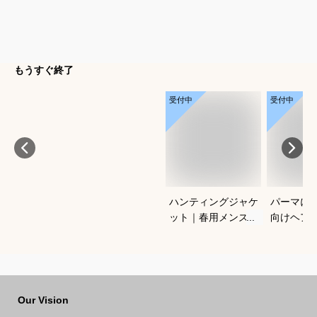
もうすぐ終了
受付中
受付中
ハンティングジャケ
パーマに
ット｜春用メンズ向
向けヘア
け！アメカジノーフ
すすめを
ォークジャケットの
さい
おすすめは？
Our Vision