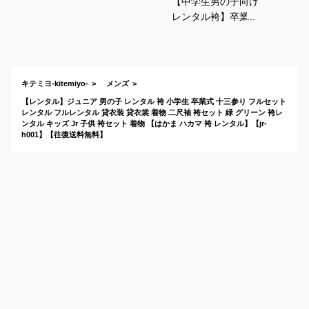
【中学生男の子向け
レンタル袴】卒業式
用にカッコいいおす
すめは？
キテミヨ-kitemiyo-
メンズ
【レンタル】ジュニア 男の子 レンタル 袴 小学生 卒業式 十三参り フルセット
レンタル フルレンタル 貸衣装 貸衣裳 着物 二尺袖 袴セット 緑 グリーン 袴レ
ンタル キッズ Jr 子供 袴セット 着物 【はかま ハカマ 袴 レンタル】【jr-
h001】【往復送料無料】