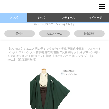
メンズ
キッズ
レディース
マイページ
本ページはプロモーションを含みます
受付中
人気アイテム
特集記事
【レンタル】ジュニア 男の子 レンタル 袴 小学生 卒業式 十三参り フルセット
レンタル フルレンタル 貸衣装 貸衣裳 着物 二尺袖 袴セット 緑 グリーン 袴レ
ンタル キッズ Jr 子供 袴セット 着物 【はかま ハカマ 袴 レンタル】【jr-
h001】【往復送料無料】