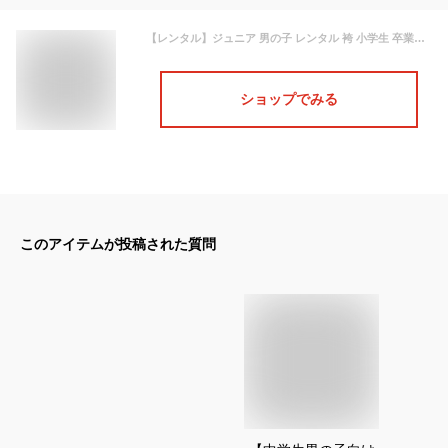
【レンタル】ジュニア 男の子 レンタル 袴 小学生 卒業式 十三参り フルセット レンタル フルレンタル 貸衣装 貸衣裳 着物 二尺袖 袴セット 緑 グリーン 袴レンタル キッズ Jr 子供 袴セット 着物 【はかま ハカマ 袴 レンタル】【jr-h001】【往復送料無料】
ショップでみる
このアイテムが投稿された質問