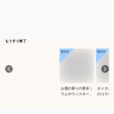
もうすぐ終了
受付中
受付中
お酒の香りの香水｜
オメガと
ラムやウィスキーな
のコラボ
どの香りがする大人
すすめは
向けメンズフレグラ
ンスのおすすめは？