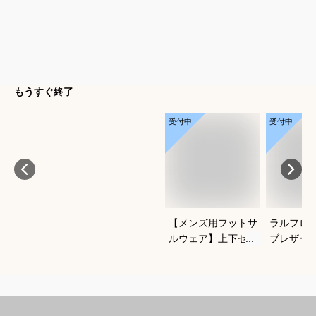
もうすぐ終了
受付中
受付中
【メンズ用フットサ
ラルフロ
ルウェア】上下セッ
ブレザー
トアップのおすすめ
クがかっ
は？
わせやす
ブレのお