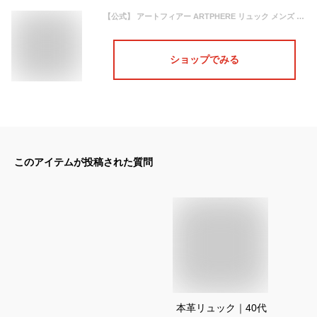
【公式】 アートフィアー ARTPHERE リュック メンズ レディース 大容量 おしゃれ レザー 本革 牛革 限定 大人 ランドセル 通勤 ダレスバッグ ビジネスリュック バックパック A4 CAVALLO ギフト プレゼント 実用的 バッグ 鞄
ショップでみる
このアイテムが投稿された質問
本革リュック｜40代