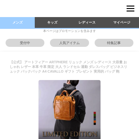
メンズ
キッズ
レディース
マイページ
本ページはプロモーションを含みます
受付中
人気アイテム
特集記事
【公式】 アートフィアー ARTPHERE リュック メンズ レディース 大容量 お
しゃれ レザー 本革 牛革 限定 大人 ランドセル 通勤 ダレスバッグ ビジネスリ
ュック バックパック A4 CAVALLO ギフト プレゼント 実用的 バッグ 鞄