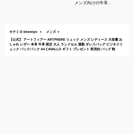
メンズ向けの牛革な
ど高級感あるレザー
バッグのおすすめ
は？
キテミヨ-kitemiyo-
メンズ
【公式】 アートフィアー ARTPHERE リュック メンズ レディース 大容量 お
しゃれ レザー 本革 牛革 限定 大人 ランドセル 通勤 ダレスバッグ ビジネスリ
ュック バックパック A4 CAVALLO ギフト プレゼント 実用的 バッグ 鞄