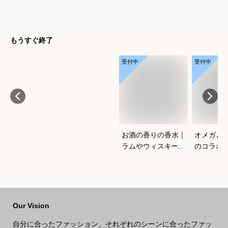
もうすぐ終了
受付中
受付中
お酒の香りの香水｜
オメガと
ラムやウィスキーな
のコラボ
どの香りがする大人
すすめは
向けメンズフレグラ
ンスのおすすめは？
Our Vision
自分に合ったファッション、それぞれのシーンに合ったファッ