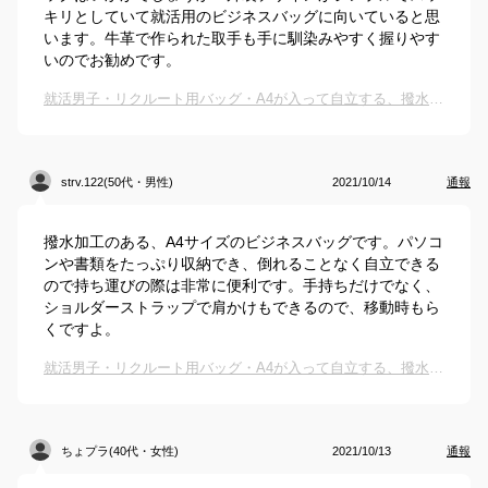
キリとしていて就活用のビジネスバッグに向いていると思
います。牛革で作られた取手も手に馴染みやすく握りやす
いのでお勧めです。
就活男子・リクルート用バッグ・A4が入って自立する、撥水防水メンズビジネスバッグのおすすめは？
strv.122(50代・男性)
2021/10/14
通報
撥水加工のある、A4サイズのビジネスバッグです。パソコ
ンや書類をたっぷり収納でき、倒れることなく自立できる
ので持ち運びの際は非常に便利です。手持ちだけでなく、
ショルダーストラップで肩かけもできるので、移動時もら
くですよ。
就活男子・リクルート用バッグ・A4が入って自立する、撥水防水メンズビジネスバッグのおすすめは？
ちょプラ(40代・女性)
2021/10/13
通報