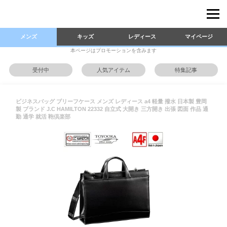
メンズ
キッズ
レディース
マイページ
本ページはプロモーションを含みます
受付中
人気アイテム
特集記事
ビジネスバッグ ブリーフケース メンズ レディース a4 軽量 撥水 日本製 豊岡
製 ブランド J.C HAMILTON 22332 自立式 大開き 三方開き 出張 図面 作品 通
勤 通学 就活 鞄倶楽部