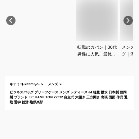
転職のカバン｜30代
メンズブ
男性に人気、最終面
グ｜流行
接で好印象のビジネ
い！長く
スバッグは？
ブランド
すすめは
キテミヨ-kitemiyo-
メンズ
ビジネスバッグ ブリーフケース メンズ レディース a4 軽量 撥水 日本製 豊岡
製 ブランド J.C HAMILTON 22332 自立式 大開き 三方開き 出張 図面 作品 通
勤 通学 就活 鞄倶楽部