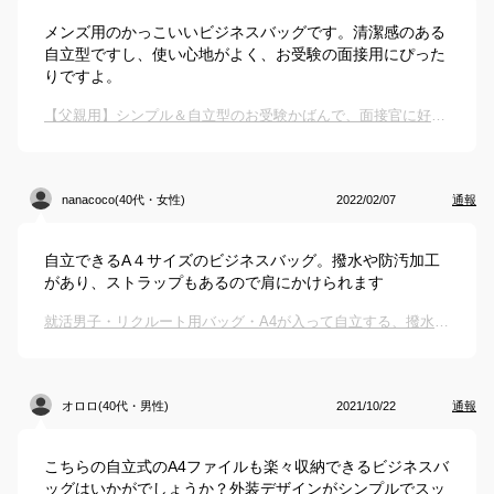
メンズ用のかっこいいビジネスバッグです。清潔感のある
自立型ですし、使い心地がよく、お受験の面接用にぴった
りですよ。
【父親用】シンプル＆自立型のお受験かばんで、面接官に好印象のおすすめは？
nanacoco(40代・女性)
2022/02/07
通報
自立できるA４サイズのビジネスバッグ。撥水や防汚加工
があり、ストラップもあるので肩にかけられます
就活男子・リクルート用バッグ・A4が入って自立する、撥水防水メンズビジネスバッグのおすすめは？
オロロ(40代・男性)
2021/10/22
通報
こちらの自立式のA4ファイルも楽々収納できるビジネスバ
ッグはいかがでしょうか？外装デザインがシンプルでスッ