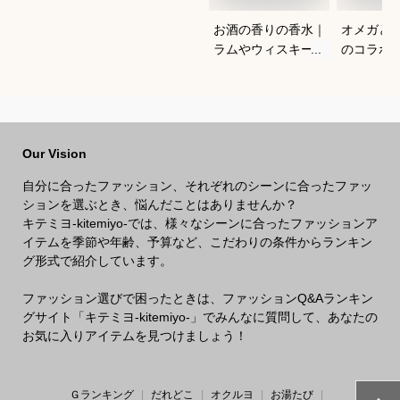
お酒の香りの香水｜
オメガと
ラムやウィスキーな
のコラボ
どの香りがする大人
すすめは
向けメンズフレグラ
ンスのおすすめは？
Our Vision
自分に合ったファッション、それぞれのシーンに合ったファッ
ションを選ぶとき、悩んだことはありませんか？
キテミヨ-kitemiyo-では、様々なシーンに合ったファッションア
イテムを季節や年齢、予算など、こだわりの条件からランキン
グ形式で紹介しています。
ファッション選びで困ったときは、ファッションQ&Aランキン
グサイト「キテミヨ-kitemiyo-」でみんなに質問して、あなたの
お気に入りアイテムを見つけましょう！
Ｇランキング
だれどこ
オクルヨ
お湯たび