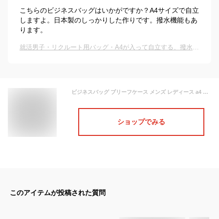
こちらのビジネスバッグはいかがですか？A4サイズで自立
しますよ。日本製のしっかりした作りです。撥水機能もあ
ります。
就活男子・リクルート用バッグ・A4が入って自立する、撥水防水メンズビジネスバッグのおすすめは？
ビジネスバッグ ブリーフケース メンズ レディース a4 軽量 撥水 日本製 豊岡製 ブランド J.C HAMILTON 22332 自立式 大開き 三方開き 出張 図面 作品 通勤 通学 就活 鞄倶楽部
ショップでみる
このアイテムが投稿された質問