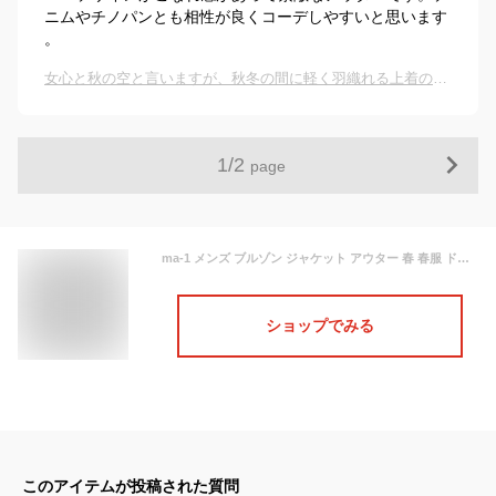
ニムやチノパンとも相性が良くコーデしやすいと思います
。
女心と秋の空と言いますが、秋冬の間に軽く羽織れる上着のおすすめは？
1
/
2
page
ma-1 メンズ ブルゾン ジャケット アウター 春 春服 ドロップショルダー ビッグシルエット フライトジャケット エムエーワン ミリタリージャケット アウター メンズファッション 中綿無し
ショップでみる
このアイテムが投稿された質問