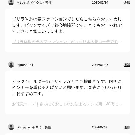
へゆもんて(40代・男性)
2025/02/24
通報
ゴリラ体系の春ファッションでしたらこちらをおすすめし
ます。ビッグサイズで着心地抜群です。とてもおしゃれで
す。きっと気にいりますよ。
ゴリラ体型の男のファッション｜がっちり系の春コーデでモテると人気のおすすめは？
mjd654です
2025/01/27
通報
ビッグショルダーのデザインがとても機能的です。内側に
インナーを重ねると暖かいと思います。春先にもぴったり
。おすすめです。
お花見コーデ｜春っぽくおしゃれに決まるメンズ用！40代におすすめの服装は？
RRgypsies(60代・男性)
2024/02/28
通報