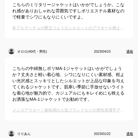
こちらのミリタリージャケットはいかがでしょうか。こな
れ感がありおしゃれな雰囲気ですしポリエステル素材なの
で軽量でシワにもなりにくいですよ。
冬でもマッチョが際立つようなシルエットのアウターを教えて！
オロロ(40代・男性)
2023/04/23
通報
こちらの中綿無しポリMA-1ジャケットはいかがでしょう
か？丈夫さと軽い着心地、シワになりにくい素材感、程よ
い光沢感とスッキリとしたシルエットが上品な印象を与え
てくれるジャケットです。肌寒い季節に手放せないライト
な着心地が魅力的で、カジュアルにもキレイめにも映える
お洒落なMA-1ジャケットでお勧めです。
メンズアウター｜春秋用の人気ブランドなどの男性用薄手アウターのおすすめは？
りりあん
2023/01/22
通報