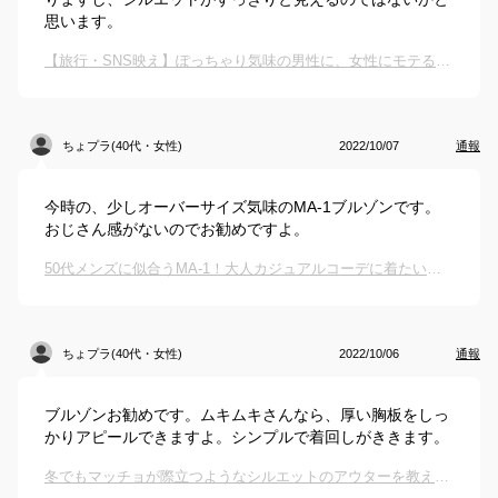
思います。
【旅行・SNS映え】ぽっちゃり気味の男性に、女性にモテる！かっこいいアウターを教えてください。
ちょプラ(40代・女性)
2022/10/07
通報
今時の、少しオーバーサイズ気味のMA-1ブルゾンです。
おじさん感がないのでお勧めですよ。
50代メンズに似合うMA-1！大人カジュアルコーデに着たいアウターは？
ちょプラ(40代・女性)
2022/10/06
通報
ブルゾンお勧めです。ムキムキさんなら、厚い胸板をしっ
かりアピールできますよ。シンプルで着回しがききます。
冬でもマッチョが際立つようなシルエットのアウターを教えて！