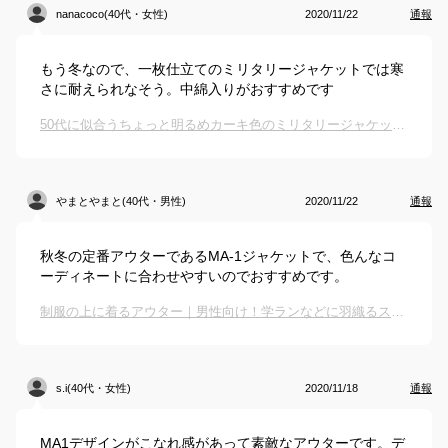
nanacoco(40代・女性)
2020/11/22
通報
もう冬なので、一枚仕立てのミリタリージャケットでは寒
さに耐えられなそう。中綿入りがおすすめです
50代に似合うちょっと明るめカーキ色のミリタリージャケットのおすすめを教えてください。
やまとやまと(40代・男性)
2020/11/22
通報
秋冬の定番アウターであるMA-1ジャケットで、色んなコ
ーディネートに合わせやすいのでおすすめです。
制服の上に着るアウター｜男性向け！学ランなどに羽織るスクール用防寒ウェアのおすすめは？
s.i(40代・女性)
2020/11/18
通報
MA1デザインがこなれ感があって素敵なアウターです。デ