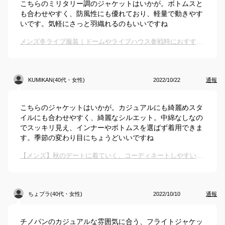
こちらのミリタリー調のジャケットはいかが。ボトムスと
も合わせやすく、防風性にも優れており、軽量で動きやす
いです。気軽にさっと羽織れるのもいいですね
メンズ冬ライブ服装｜ドームやライブハウス参戦時におすすめの男性服は？
KUMIKAN(40代・女性)
2022/10/22
通報
こちらのジャケットはいかが。カジュアルにも綺麗めスタ
イルにも合わせやすく、綺麗なシルエット。中綿なしなの
でスッキリ見え、インナーやボトムスを選ばず着用できま
す。季節の変わり目にちょうどいいですね
【メンズ】秋のデートに着ていく、コーディネートしやすいアウターのおすすめは？
ちょプラ(40代・女性)
2022/10/10
通報
チノパンのカジュアルな雰囲気に合う、フライトジャケッ