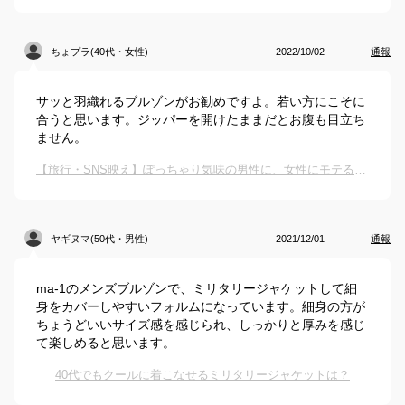
ちょプラ(40代・女性)
2022/10/02
通報
サッと羽織れるブルゾンがお勧めですよ。若い方にこそに
合うと思います。ジッパーを開けたままだとお腹も目立ち
ません。
【旅行・SNS映え】ぽっちゃり気味の男性に、女性にモテる！かっこいいアウターを教えてください。
ヤギヌマ(50代・男性)
2021/12/01
通報
ma-1のメンズブルゾンで、ミリタリージャケットして細
身をカバーしやすいフォルムになっています。細身の方が
ちょうどいいサイズ感を感じられ、しっかりと厚みを感じ
て楽しめると思います。
40代でもクールに着こなせるミリタリージャケットは？