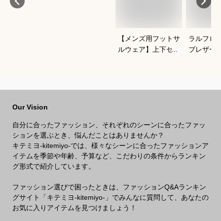
【メンズ用フットサ
ラルフロ
ルウェア】上下セッ
ブレザー
トアップのおすすめ
クがかっ
は？
わせやす
ブレのお
Our Vision
自分に合ったファッション、それぞれのシーンに合ったファッ
ションを選ぶとき、悩んだことはありませんか？
キテミヨ-kitemiyo-では、様々なシーンに合ったファッションア
イテムを季節や年齢、予算など、こだわりの条件からランキン
グ形式で紹介しています。
ファッション選びで困ったときは、ファッションQ&Aランキン
グサイト「キテミヨ-kitemiyo-」でみんなに質問して、あなたの
お気に入りアイテムを見つけましょう！