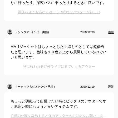
りに行ったり、深夜バスに乗ったりするときに良いです。
深夜バスでも温かくゆっくり眠れるアウターが欲しい
トシンジアン(70代・男性)
2020/12/30
通報
MA-1ジャケットはちょっとした羽織ものとしては超優秀
だと思います。色味も１０色以上から展開しているのでい
いと思います。
秋に行われる野外ライブに着ていけるアウター
ドーナッツ大好き(40代・男性)
2020/12/19
通報
ちょっと羽織って出掛けたい時にピッタリのアウターです
。肌寒い時にちょうど良いアイテムです。
近所の公園を散歩するときのアウターのお勧めをお願いします。