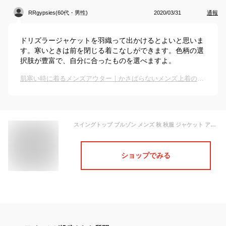
RRgypsies(60代・男性)
2020/03/31
通報
ドリズラージャケットを羽織って出かけるとよいと思いま
す。寒いときは前を閉じる着こなしができます。色柄の選
択肢が豊富で、自分に合ったものを選べますよ。
肌寒い時に着るメンズアウター｜かさばらないメンズ上着のおすすめは？
スイングトップ ブルゾン メンズ 秋 秋服 ジャケット アウター ライトアウター コットンツイル TR デニム チェック ヒッコリー ゴルフジャケット 綿 レーヨン レトロ スウィングトップ
ショップでみる