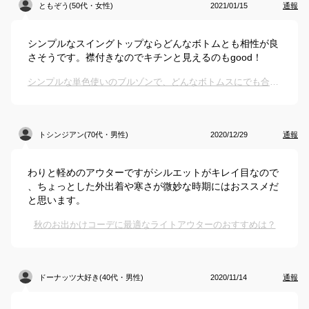
ともぞう(50代・女性)
2021/01/15
通報
シンプルなスイングトップならどんなボトムとも相性が良
さそうです。襟付きなのでキチンと見えるのもgood！
シンプルな単色使いのブルゾンで、どんなボトムスにでも合いそうなものは？
トシンジアン(70代・男性)
2020/12/29
通報
わりと軽めのアウターですがシルエットがキレイ目なので
、ちょっとした外出着や寒さが微妙な時期にはおススメだ
と思います。
秋のお出かけコーデに最適なライトアウターのおすすめは？
ドーナッツ大好き(40代・男性)
2020/11/14
通報