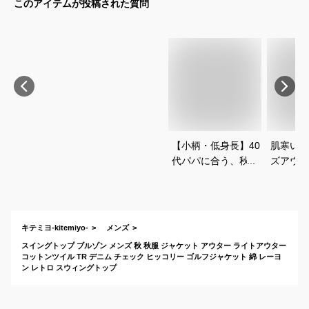
このアイテムが投稿された質問
【小柄・低身長】40
肌寒い時
代パパに合う、秋冬
ズアウタ
のかっこいい服（休
らないメ
日用）を教えて下さ
おすすめ
い
キテミヨ-kitemiyo-
メンズ
スイングトップ ブルゾン メンズ 秋 秋服 ジャケット アウター ライトアウター
コットンツイル TR デニム チェック ヒッコリー ゴルフジャケット 綿 レーヨ
ン レトロ スウィングトップ