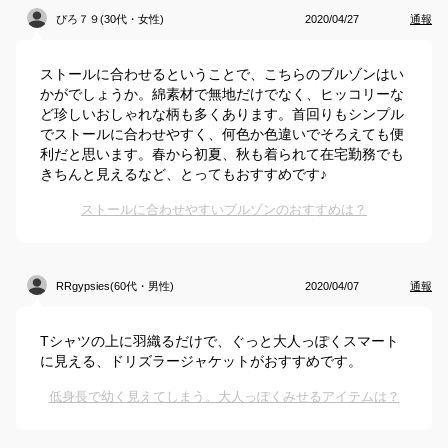
ぴろ７９(30代・女性)
2020/04/27
通報
ストールに合わせるということで、こちらのブルゾンはい
かがでしょうか。綿素材で無地だけでなく、ヒッコリーな
ど珍しいおしゃれな柄も多くあります。首回りもシンプル
でストールに合わせやすく、何色か色違いでそろえても便
利だと思います。春から初夏、秋も着られて在宅勤務でも
きちんと見えるなど、とってもおすすめです♪
ストールに合わせやすいブルゾンのおすすめは？
RRgypsies(60代・男性)
2020/04/07
通報
Tシャツの上に羽織るだけで、ぐっと大人っぽくスマート
に見える、ドリズラージャケットがおすすめです。
低身長で幼く見えてしまう。大人っぽくみせるアイテムは？