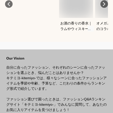
お酒の香りの香水｜
オメガと
ラムやウィスキーな
のコラボ
どの香りがする大人
すすめは
向けメンズフレグラ
ンスのおすすめは？
Our Vision
自分に合ったファッション、それぞれのシーンに合ったファッ
ションを選ぶとき、悩んだことはありませんか？
キテミヨ-kitemiyo-では、様々なシーンに合ったファッションア
イテムを季節や年齢、予算など、こだわりの条件からランキン
グ形式で紹介しています。
ファッション選びで困ったときは、ファッションQ&Aランキン
グサイト「キテミヨ-kitemiyo-」でみんなに質問して、あなたの
お気に入りアイテムを見つけましょう！