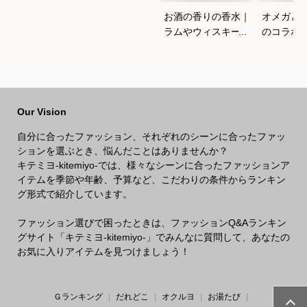
お酒の香りの香水｜
オメガと
ラムやウィスキーな
のコラボ
どの香りがする大人
すすめは
向けメンズフレグラ
ンスのおすすめは？
Our Vision
自分に合ったファッション、それぞれのシーンに合ったファッ
ションを選ぶとき、悩んだことはありませんか？
キテミヨ-kitemiyo-では、様々なシーンに合ったファッションア
イテムを季節や年齢、予算など、こだわりの条件からランキン
グ形式で紹介しています。
ファッション選びで困ったときは、ファッションQ&Aランキン
グサイト「キテミヨ-kitemiyo-」でみんなに質問して、あなたの
お気に入りアイテムを見つけましょう！
Ｇランキング
だれどこ
オクルヨ
お湯たび