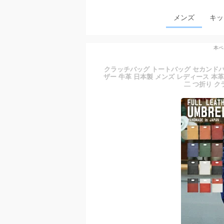
メンズ
キッ
本ペ
クラッチバッグ トートバッグ セカンドバ
ザー 牛革 日本製 メンズ レディース 本革
二 つ折り ク