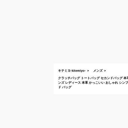
キテミヨ-kitemiyo-
メンズ
クラッチバッグ トートバッグ セカンドバッグ 本革
ンズ レディース 本革 かっこいい おしゃれ シンプル
ド バッグ