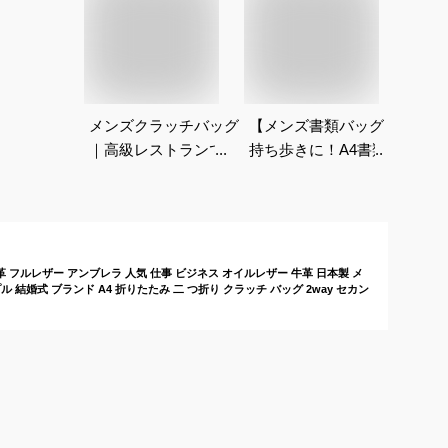
メンズクラッチバッグ
【メンズ書類バッグ】
【5
｜高級レストランでの
持ち歩きに！A4書類
ホを
ディナーに持っていく
が収まる軽いクラッチ
めの
おしゃれなバッグのお
バッグは？
教え
すすめは？
 フルレザー アンブレラ 人気 仕事 ビジネス オイルレザー 牛革 日本製 メ
 結婚式 ブランド A4 折りたたみ 二 つ折り クラッチ バッグ 2way セカン