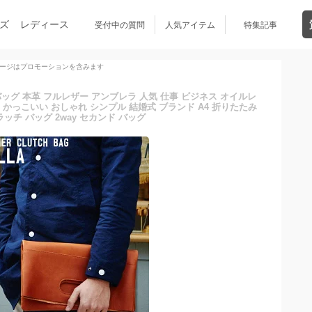
ズ
レディース
受付中の質問
人気アイテム
特集記事
ージはプロモーションを含みます
ッグ 本革 フルレザー アンブレラ 人気 仕事 ビジネス オイルレ
 かっこいい おしゃれ シンプル 結婚式 ブランド A4 折りたたみ
ラッチ バッグ 2way セカンド バッグ