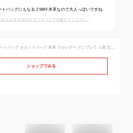
ートバッグにもなる２WAY.本革なので大人っぽいですね
れられるおすすめのクラッチバッグを教えてください。
クラッチバッグ トートバッグ セカンドバッグ 本革 フルレザー アンブレラ 人気 仕事 ビジネス オイルレザー 牛革 日本製 メンズ レディース 本革 かっこいい おしゃれ シンプル 結婚式 ブランド A4 折りたたみ 二 つ折り クラッチ バッグ 2way セカンド バッグ
ショップでみる