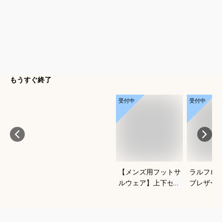
もうすぐ終了
受付中
受付中
【メンズ用フットサ
ラルフロ
ルウェア】上下セッ
ブレザー
トアップのおすすめ
クがかっ
は？
わせやす
ブレのお