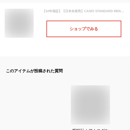
【10年保証】【日本未発売】CASIO STANDARD MENS カシオ スタンダード MTP-V001GL.L 腕時計 時計 ブランド メンズ レディース キッズ 子供 男の子 女の子 チープカシオ チプカシ アナログ 薄型 軽量 ブラック 黒 海外モデル ギフト プレゼント
ショップでみる
このアイテムが投稿された質問