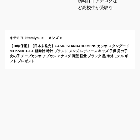
腕時計｜アナログな
ど高校生が受験など
に使う男子用メンズ
リストウォッチのお
すすめは？
キテミヨ-kitemiyo-
メンズ
【10年保証】【日本未発売】CASIO STANDARD MENS カシオ スタンダード
MTP-V001GL.L 腕時計 時計 ブランド メンズ レディース キッズ 子供 男の子
女の子 チープカシオ チプカシ アナログ 薄型 軽量 ブラック 黒 海外モデル ギ
フト プレゼント