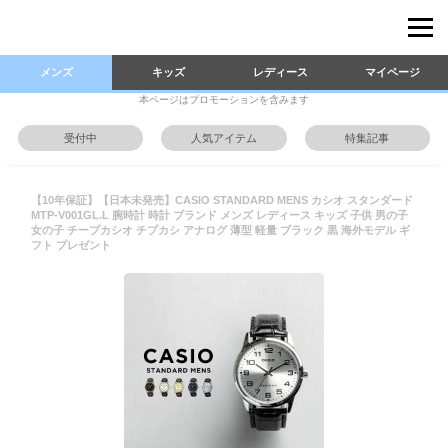
メンズ
キッズ
レディース
マイページ
本ページはプロモーションを含みます
受付中
人気アイテム
特集記事
【10年保証】【日本未発売】CASIO STANDARD MENS カシオ スタンダード
MTP-V001GL.L 腕時計 時計 ブランド メンズ レディース キッズ 子供 男の子
女の子 チープカシオ チプカシ アナログ 薄型 軽量 ブラック 黒 海外モデル ギ
フト プレゼント