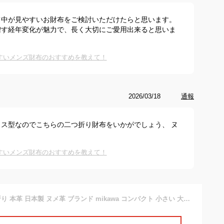
て中が見やすいお財布をご検討いただけたらと思います。
増す経年変化が魅力で、長く大切にご愛用出来ると思いま
すいメンズ財布のおすすめを教えて！
2026/03/18
通報
ス型なのでこちらの二つ折り財布をいかがでしょう、 ヌ
すいメンズ財布のおすすめを教えて！
財布 メンズ 二つ折り 本革 日本製 ヌメ革 ブランド mikawa コンパクト 小さい 大容量 名入れ無料 小銭入れあり box型小銭入れ 取り出しやすい 箱型 コインケース 緑 深緑 キャメル おしゃれ 人気 プレゼント ギフト 父の日