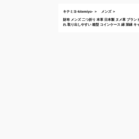
キテミヨ-kitemiyo-
メンズ
財布 メンズ 二つ折り 本革 日本製 ヌメ革 ブランド
れ 取り出しやすい 箱型 コインケース 緑 深緑 キ