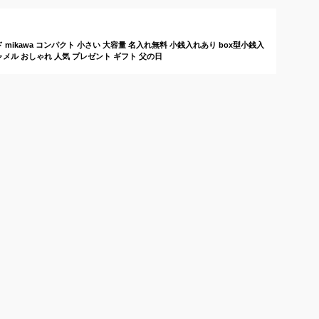
 mikawa コンパクト 小さい 大容量 名入れ無料 小銭入れあり box型小銭入
ャメル おしゃれ 人気 プレゼント ギフト 父の日