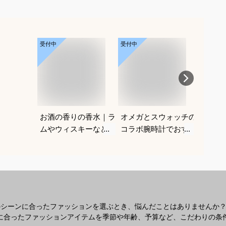
受付中
受付中
受付中
お酒の香りの香水｜ラ
オメガとスウォッチの
深剃り
ムやウィスキーなどの
コラボ腕時計でおすす
気シェ
香りがする大人向けメ
めは？
も便利
ンズフレグランスのお
えてく
すすめは？
のシーンに合ったファッションを選ぶとき、悩んだことはありませんか
なシーンに合ったファッションアイテムを季節や年齢、予算など、こだわりの