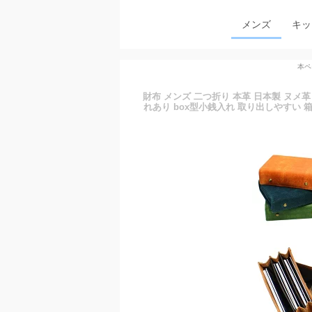
メンズ
キッ
本ペ
財布 メンズ 二つ折り 本革 日本製 ヌメ革
れあり box型小銭入れ 取り出しやすい 箱