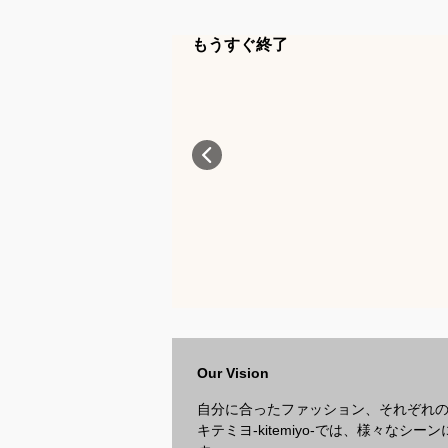
もうすぐ終了
Our Vision
自分に合ったファッション、それぞれ
キテミヨ-kitemiyo-では、様々