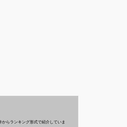
受付中
受付中
受
最強クラスの電
パーマに合うメンズ向
フッ素なし歯磨き粉で
高
ーバー｜旅行に
けヘアオイルのおすす
おすすめは？ドラッグ
ょ
なおすすめを教
めを教えてください
ストアで買いやすい商
び
ださい
品を知りたいです
？
条件からランキング形式で紹介していま