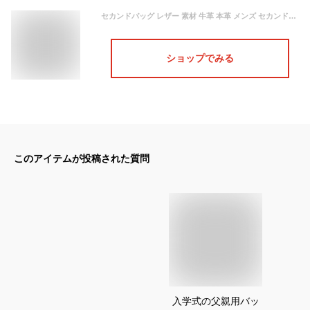
セカンドバッグ レザー 素材 牛革 本革 メンズ セカンドポーチ フォーマルバッグ サドル バッグ SADDLE 25931 29cm 平野鞄 日本製 国産 豊岡 豊岡製鞄 かばん ブランド 売れ筋
ショップでみる
このアイテムが投稿された質問
入学式の父親用バッ