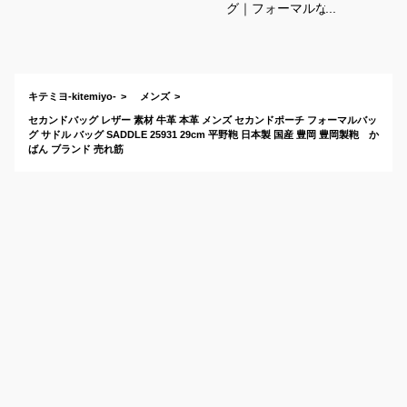
グ｜フォーマルなき
れいめカバンのおす
すめは？
キテミヨ-kitemiyo-
メンズ
セカンドバッグ レザー 素材 牛革 本革 メンズ セカンドポーチ フォーマルバッ
グ サドル バッグ SADDLE 25931 29cm 平野鞄 日本製 国産 豊岡 豊岡製鞄 か
ばん ブランド 売れ筋