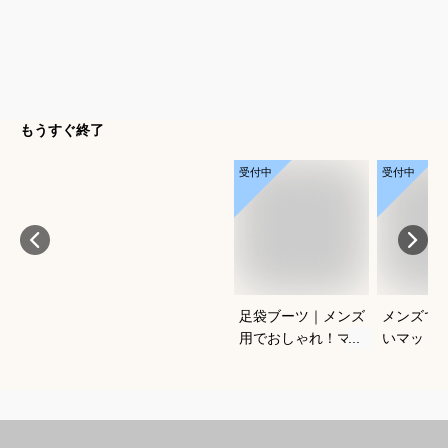
もうすぐ終了
受付中
受付中
足袋ブーツ｜メンズ
メンズで
用でおしゃれ！マル
いマット
ジェラのような足袋
のおすす
ブーツの人気のおす
えてくだ
すめは？