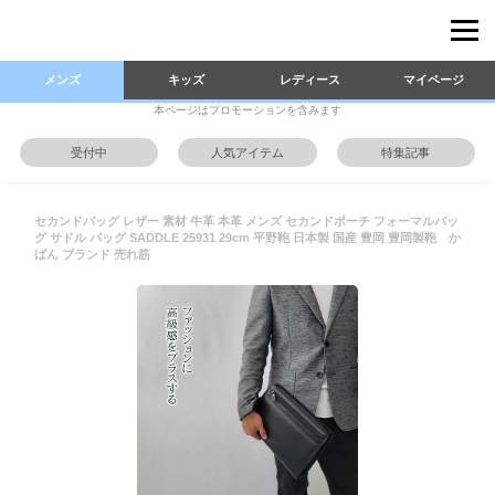
メンズ
キッズ
レディース
マイページ
本ページはプロモーションを含みます
受付中
人気アイテム
特集記事
セカンドバッグ レザー 素材 牛革 本革 メンズ セカンドポーチ フォーマルバッ
グ サドル バッグ SADDLE 25931 29cm 平野鞄 日本製 国産 豊岡 豊岡製鞄 か
ばん ブランド 売れ筋