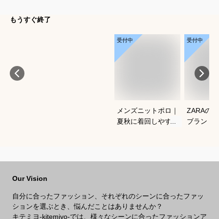
もうすぐ終了
受付中
受付中
メンズニットポロ｜
ZARAの
夏秋に着回しやすい
ブランド
おすすめは？
ンズ香水
を教えて
Our Vision
自分に合ったファッション、それぞれのシーンに合ったファッ
ションを選ぶとき、悩んだことはありませんか？
キテミヨ-kitemiyo-では、様々なシーンに合ったファッションア