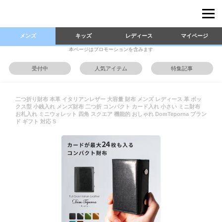
メンズ
キッズ
レディース
マイページ
本ページはプロモーションを含みます
受付中
人気アイテム
特集記事
二つ折り財布 本革 イタリアンレザー 大容量 財布 メンズ レディース 革 ボッ
クス型 小銭入れ メンズ財布 二つ折 コンパクト カード入れ 小さい ミニ財布
お札入れ ミニウォレット 四角 スクエア 機能的 おしゃれ DomTeporna ブラン
ド ギフト 対応 S