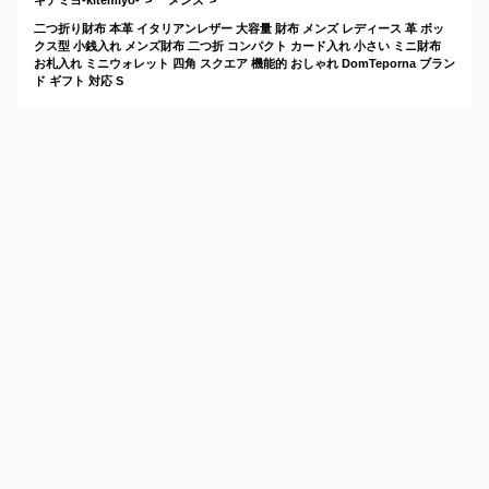
二つ折り財布 本革 イタリアンレザー 大容量 財布 メンズ レディース 革 ボッ
クス型 小銭入れ メンズ財布 二つ折 コンパクト カード入れ 小さい ミニ財布
お札入れ ミニウォレット 四角 スクエア 機能的 おしゃれ DomTeporna ブラン
ド ギフト 対応 S