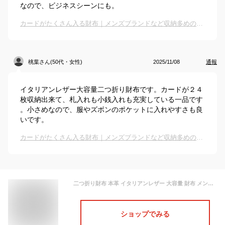
なので、ビジネスシーンにも。
カードがたくさん入る財布｜メンズブランドなど収納多めのおすすめは？
桃葉さん(50代・女性)
2025/11/08
通報
イタリアンレザー大容量二つ折り財布です。カードが２４
枚収納出来て、札入れも小銭入れも充実している一品です
。小さめなので、服やズボンのポケットに入れやすさも良
いです。
カードがたくさん入る財布｜メンズブランドなど収納多めのおすすめは？
二つ折り財布 本革 イタリアンレザー 大容量 財布 メンズ レディース 革 ボックス型 小銭入れ メンズ財布 二つ折 コンパクト カード入れ 小さい ミニ財布 お札入れ ミニウォレット 四角 スクエア 機能的 おしゃれ DomTeporna ブランド ギフト 対応 S
ショップでみる