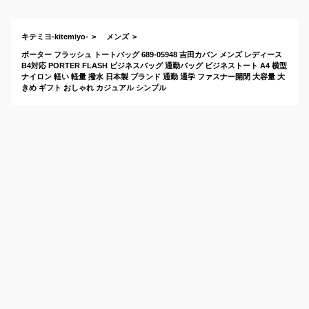
グのおすすめは？
ネスバッ
バッグな
めは？
キテミヨ-kitemiyo-
メンズ
ポーター フラッシュ トートバッグ 689-05948 吉田カバン メンズ レディース
B4対応 PORTER FLASH ビジネスバッグ 通勤バッグ ビジネストート A4 横型
ナイロン 軽い 軽量 撥水 日本製 ブランド 通勤 通学 ファスナー開閉 大容量 大
きめ ギフト おしゃれ カジュアル シンプル