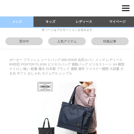
メンズ
キッズ
レディース
マイページ
本ページはプロモーションを含みます
受付中
人気アイテム
特集記事
ポーター フラッシュ トートバッグ 689-05948 吉田カバン メンズ レディース
B4対応 PORTER FLASH ビジネスバッグ 通勤バッグ ビジネストート A4 横型
ナイロン 軽い 軽量 撥水 日本製 ブランド 通勤 通学 ファスナー開閉 大容量 大
きめ ギフト おしゃれ カジュアル シンプル