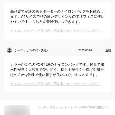
高品質で定評のあるポーターのナイロンバッグをお勧めし
ます。A4サイズで品の良いデザインなのでオフィスに使い
やすいです。もちろん普段使いもできます。
ナイロンバッグ｜品質の良い日本製！使いやすいメンズビジネスバッグのおすすめは？
ケーマサカズ(60代・男性)
2025/05/02
通報
カラーが２色のPORTERのナイロンバッグです。軽量で撥
水性が良く大容量で使い易く、持ち手が長く手提げや肩掛
けの２way仕様で使い勝手が良いので、オススメです。
ナイロンバッグ｜品質の良い日本製！使いやすいメンズビジネスバッグのおすすめは？
ポーター フラッシュ トートバッグ 689-05948 吉田カバン メンズ レディース B4対応 PORTER FLASH ビジネスバッグ 通勤バッグ ビジネストート A4 横型 ナイロン 軽い 軽量 撥水 日本製 ブランド 通勤 通学 ファスナー開閉 大容量 大きめ ギフト おしゃれ カジュアル シンプル