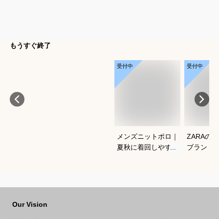
もうすぐ終了
受付中
受付中
メンズニットポロ｜
ZARAの
夏秋に着回しやすい
ブランド
おすすめは？
ンズ香水
を教えて
Our Vision