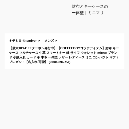
財布とキーケースの
一体型｜ミニマリス
トにおすすめのメン
ズ向け人気商品は？
キテミヨ-kitemiyo-
メンズ
【最大10％OFFクーポン発行中】【COFFEEBOYコラボアイテム】財布 キー
ケース マルチケース 牛革 スマートキー 鍵 サイフ ウォレット mieno ブラン
ド 小銭入れ カード 革 本革 一体型 レザー レディース ミニ コンパクト ギフト
プレゼント【名入れ 可能】 (07000396-evr)