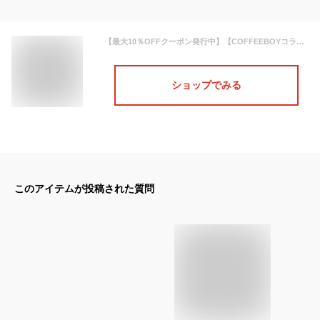
【最大10％OFFクーポン発行中】【COFFEEBOYコラボアイテム】財布 キーケース マルチケース 牛革 スマートキー 鍵 サイフ ウォレット mieno ブランド 小銭入れ カード 革 本革 一体型 レザー レディース ミニ コンパクト ギフト プレゼント【名入れ 可能】 (07000396-evr)
ショップでみる
このアイテムが投稿された質問