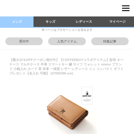
メンズ
キッズ
レディース
マイページ
本ページはプロモーションを含みます
受付中
人気アイテム
特集記事
【最大10％OFFクーポン発行中】【COFFEEBOYコラボアイテム】財布 キー
ケース マルチケース 牛革 スマートキー 鍵 サイフ ウォレット mieno ブラン
ド 小銭入れ カード 革 本革 一体型 レザー レディース ミニ コンパクト ギフト
プレゼント【名入れ 可能】 (07000396-evr)