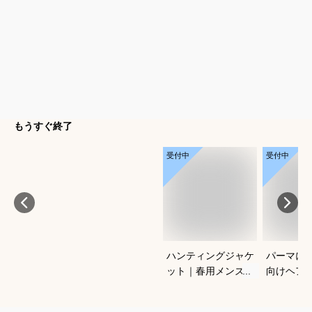
もうすぐ終了
受付中
受付中
ハンティングジャケ
パーマに
ット｜春用メンズ向
向けヘア
け！アメカジノーフ
すすめを
ォークジャケットの
さい