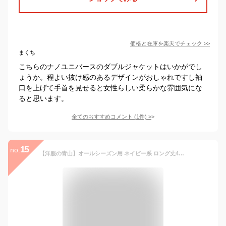
価格と在庫を
楽天
でチェック
>>
まくち
こちらのナノユニバースのダブルジャケットはいかがでし
ょうか。程よい抜け感のあるデザインがおしゃれですし袖
口を上げて手首を見せると女性らしい柔らかな雰囲気にな
ると思います。
全てのおすすめコメント
(
1
件)
>
15
no.
【洋服の青山】オールシーズン用 ネイビー系 ロング丈4ボタンダブル ジャケット ANCHOR WOMAN レディース かわいい おしゃれハンドウォッシュ 2022ss