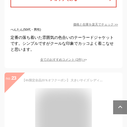
価格と在庫を
楽天
でチェック
>>
べんたん(50代・男性)
定番の落ち着いた雰囲気の色合いのテーラードジャケット
です。シンプルですがクールな印象でカッコよく着こなせ
と思います。
全てのおすすめコメント
(
2
件)
>
23
no.
【4h限定全品20％オフクーポン】 大きいサイズ レディース アウター | コットンリネン 長袖 ダブルジャケット 綿麻 _ アウター テーラードジャケット ジャケット LL 3L 4L 5L 6L 夏 夏物 夏服 夏用 ぽっちゃり かわいい おしゃれ カジュアル ナチュラル [447093/205012]