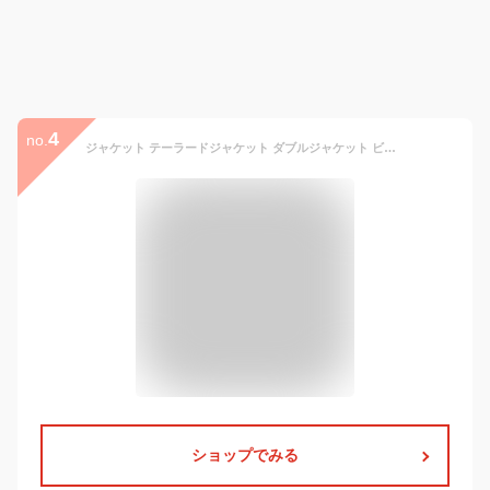
4
no.
ジャケット テーラードジャケット ダブルジャケット ビッグサイズ オーバーサイズ レディース セレモニースーツ 卒業式 入学式 フォーマル 大きい アウター 通勤 カジュアル きれいめ 大人 上品 ママ 9号 11号 13号 スーツ 紺ブレ ブレザー 30代 40代【送料無料】
ショップでみる