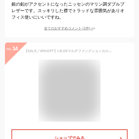
銀の釦がアクセントになったニッセンのマリン調ダブルブ
レザーです。スッキリした襟でトラッドな雰囲気がありオ
フィス使いにいいですね。
全てのおすすめコメント
(
1
件)
>
14
no.
【SALE／40%OFF】LB.03/マルチファンクションカルゼダブルジャケット(セットアップ可) LB.03 Section ナノユニバース ジャケット・アウター テーラードジャケット・ブレザー ネイビー ベージュ グリーン【RBA_E】【送料無料】[Rakuten Fashion]
ショップでみる