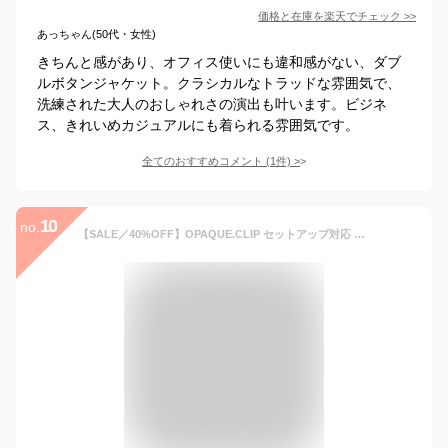
価格と在庫を
楽天
でチェック
>>
あっちゃん(50代・女性)
きちんと感があり、オフィス使いにも違和感がない、ダブ
ルボタンジャケット。クラシカルなトラッドな雰囲気で、
洗練された大人のおしゃれさの演出も叶います。ビジネ
ス、きれいめカジュアルにも着られる雰囲気です。
全てのおすすめコメント
(
1
件)
>
10
no.
【SALE／40%OFF】OPAQUE.CLIP セットアップ対応 ダブルブレストジャケット【洗える】 オペークドットクリップ ジャケット・アウター テーラードジャケット・ブレザー ベージュ ブラウン ネイビー【送料無料】