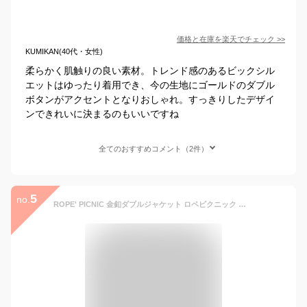
価格と在庫を
楽天
でチェック
>>
KUMIKAN(40代・女性)
柔らかく肌触りの良い素材。トレンド感のあるビックシル
エットはゆったり着用でき、今の生地にゴールドのダブル
ボタンがアクセントとなりおしゃれ。すっきりしたデザイ
ンできれいに決まるのもいいですね
全てのおすすめコメント（2件）
5
no.
ROPE' PICNIC 金釦ダブルジャケット ロペピクニック ジャケット・アウター テーラードジャケット・ブレザー ネイビー ベージュ カーキ【送料無料】