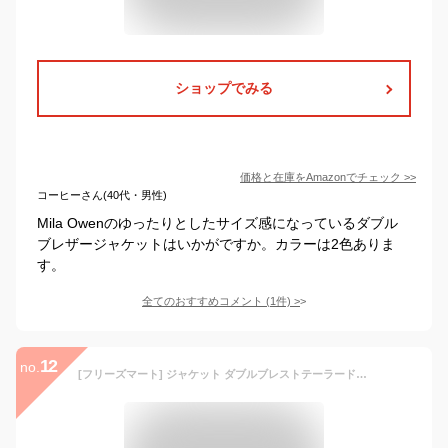
ショップでみる
価格と在庫を
Amazon
でチェック
>>
コーヒーさん(40代・男性)
Mila Owenのゆったりとしたサイズ感になっているダブル
ブレザージャケットはいかがですか。カラーは2色ありま
す。
全てのおすすめコメント
(
1
件)
>
12
no.
[フリーズマート] ジャケット ダブルブレストテーラードジャケット レディース 131-2250007 ブラック S