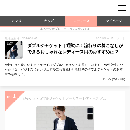
メンズ
キッズ
レディース
マイページ
本ページはプロモーションを含みます
最終更新日：2026/01/05
10608
View
45
コメント
決定
ダブルジャケット｜通勤に！流行りの着こなしが
できるおしゃれなレディース用のおすすめは？
会社に行く時に使えるトラッドなダブルジャケットを探しています。30代女性にぴ
ったりな、ビジネスにもカジュアルにも着まわせる紺系のダブルジャケットのおす
すめを教えて。
どんどん(50代・男性)
1
no.
ジャケット ダブルジャケット ノーカラー レディース ダブル 春 アウター きれいめ 大人 上品 ママ 七五三 お宮参り 前撮り S M L 9号 11号 13号 スーツ ブラック ネイビー