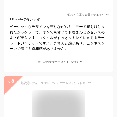
価格と在庫を
楽天
でチェック
>>
RRgypsies(60代・男性)
ベーシックなデザインを守りながらも、モード感を取り入
れたジャケットで、オンでもオフでも着まわせるセンスの
よさが光ります。スタイルがすっきりキレイに見えるテー
ラードジャケットですよ。きちんと感があり、ビジネスシ
ーンで着ても違和感がありません。
全てのおすすめコメント（2件）
8
no.
高品質レディース エレガント ダブルジャケットスーツ 結婚式 二次会 卒業式 30代 フォーマル OL 通勤 成人式コート カジュアル ママ セレモニースーツ 長袖 ショート丈コート+パンツ/スカート お宮参り 着痩せ パンツセット オフィス 2点セット 青灰色/紺S/M/L/XL/2XL/3XL