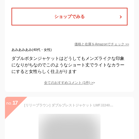
ショップでみる
価格と在庫を
Amazon
でチェック
>>
あみあみあみ(40代・女性)
ダブルボタンジャケットはどうしてもメンズライクな印象
になりがちなのでこのようなショート丈でライトなカラー
にすると女性らしく仕上がります
全てのおすすめコメント
(
1
件)
>
17
no.
[リリーブラウン] ダブルブレストジャケット LWFJ224048 レディース NVY F