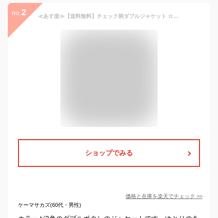
2
no.
≪あす楽≫【送料無料】チェック柄ダブルジャケット ☆ ジャケット チェック柄 ダブルボタン アウター 羽織り 裏地付き スタイルアップ 黒 ブラウン キレカジ オフィス 上品 きれいめ 秋 レディース ピエロ pierrot
ショップでみる
価格と在庫を
楽天
でチェック
>>
ケーマサカズ(60代・男性)