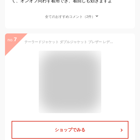
く、オンオフ問わず着用でき、着回しも効きますよ
全てのおすすめコメント（2件）
7
no.
テーラードジャケット ダブルジャケット ブレザー レディース アウター 冬 オケージョン 紺ブレ セレモニー アウター フォーマル きれいめ 大人 上品 ママ 母親 パンツスーツ 卒業式 入学式 金ボタン S M L LL 9号 11号 13号 40代 50代 通勤 仕事 体型カバー 可愛い
ショップでみる