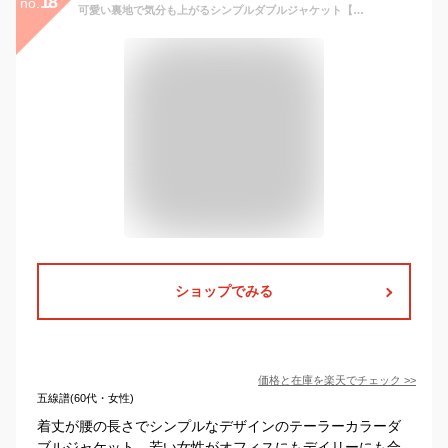
18
no.
可愛い裏地で気分も上がるシンプルダブルジャケット【acolea アコリア】tocco closet(トッコクローゼット) ネイビー ベージュ
ショップでみる
価格と在庫を
楽天
でチェック
>>
五線譜(60代・女性)
着丈が腰の長さでシンプルなデザインのテーラーカラーダ
ブルジャケット、若い女性がオフィスにもデイリーにも合