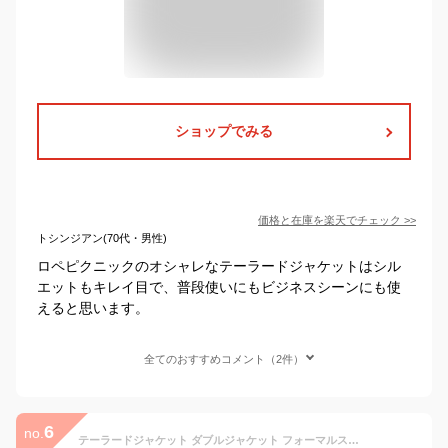
ショップでみる
価格と在庫を
楽天
でチェック
>>
トシンジアン(70代・男性)
ロペピクニックのオシャレなテーラードジャケットはシル
エットもキレイ目で、普段使いにもビジネスシーンにも使
えると思います。
全てのおすすめコメント（2件）
6
no.
テーラードジャケット ダブルジャケット フォーマルスーツ パンツスーツ レディース 秋 冬 大きい アウター セレモニースーツ オーバーサイズ きれいめ 大人 上品 ママ 女性 母親 卒園式 卒業式 入学式 結婚式 S M L LL 9号 11号 13号 30代 40代 50代 紺ブレ ブレザー