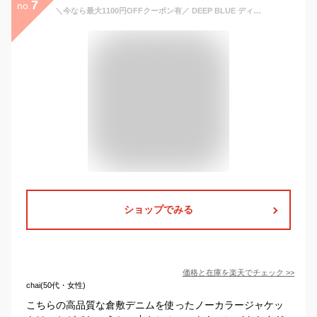
7
no.
＼今なら最大1100円OFFクーポン有／ DEEP BLUE ディープブルー 72906 アウター ジャケット ノーカラー デニム 日本製 倉敷 レディース 女性 ショート丈 ポケット 綿100% コットン 大人 ワンウォッシュ ゆったり 大きめ 通販 店舗 S M 9号 11号 40代 50代 60代
ショップでみる
価格と在庫を
楽天
でチェック
>>
chai(50代・女性)
こちらの高品質な倉敷デニムを使ったノーカラージャケッ