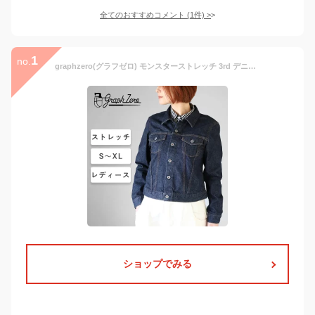
全てのおすすめコメント
(
1
件)
>
1
no.
graphzero(グラフゼロ) モンスターストレッチ 3rd デニムジャケット インディゴ レディース [GZ-GJ3RDMSL] 岡山 倉敷 児島 ジーンズ デニム ブランド ジージャン S M L XL 紺 ブルー 日本製 国産 春 秋 冬 13oz ワンウォッシュ オシャレ ヴィンテージ ストレッチデニム
ショップでみる