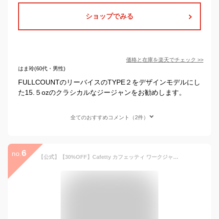
ショップでみる
価格と在庫を
楽天
でチェック
>>
はま玲(60代・男性)
FULLCOUNTのリーバイスのTYPE２をデザインモデルにし
た15.５ozのクラシカルなジージャンをお勧めします。
全てのおすすめコメント（2件）
6
no.
【公式】【30%OFF】Cafetty カフェッティ ワークジャケット レディース ヒッコリー 中色USED ワンウォッシュ 軽アウター デニムジャケット スタンドカラー ライトオンス ［新作SALE］CF7192