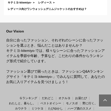
キテミヨ-kitemiyo-
レディース
レディース向けワンウォッシュデニムジャケットのおすすめは？
Our Vision
自分に合ったファッション、それぞれのシーンに合ったファッ
ションを選ぶとき、悩んだことはありませんか？
キテミヨ-kitemiyo-では、様々なシーンに合ったファッションア
イテムを季節や年齢、予算など、こだわりの条件からランキン
グ形式で紹介しています。
ファッション選びで困ったときは、ファッションQ&Aランキン
グサイト「キテミヨ-kitemiyo-」でみんなに質問して、あなたの
お気に入りアイテムを見つけましょう！
Ｇランキング
だれどこ
オクルヨ
お湯たび
わたしと、暮らし。
ベストオイシー
モノスポ
野に行く。
カウナラ
ミツケヨ
たびゆかし
ハーブ酒のススメ