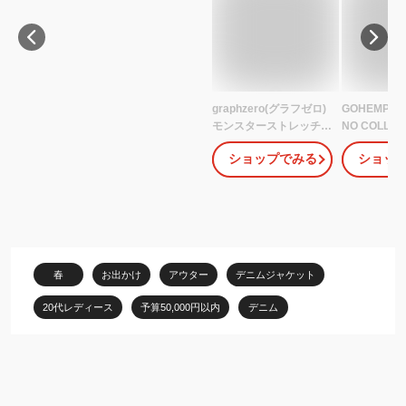
graphzero(グラフゼロ)
GOHEMP 
モンスターストレッチ
NO COLLAR
3rd デニムジャケット イ
ALL onew
ショップでみる
ショッ
ンディゴ レディース
ッシュ デニ
[GZ-GJ3RDMSL] 岡山
ト ノーカラ
倉敷 児島 ジーンズ デニ
ール メンズ
ム ブランド ジージャン
アメカジ ラ
S M L XL 紺 ブルー 日本
ー コットン 
製 国産 春 秋 冬 13oz ワ
冬
ンウォッシュ オシャレ
春
お出かけ
アウター
デニムジャケット
ヴィンテージ ストレッ
チデニム
20代レディース
予算50,000円以内
デニム