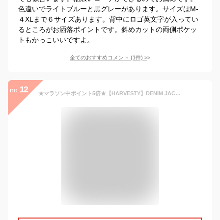
色違いでライトブルーと黒グレーがあります。サイズはM-
４XLまで６サイズあります。背中にロゴ英文字が入ってい
るところがお洒落ポイントです。斜めカットの両側ポケッ
トもかっこいいですよ。
全てのおすすめコメント
(
1
件)
>
12
no.
★マラソン中ポイント5倍★【HARVESTY】DENIM JACKET ONE WASH デニムジャケット ワンウォッシュデニム ハーベスティ A32409-98