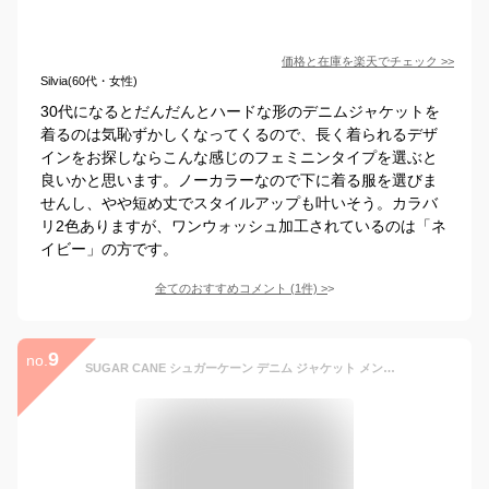
価格と在庫を
楽天
でチェック
>>
Silvia(60代・女性)
30代になるとだんだんとハードな形のデニムジャケットを
着るのは気恥ずかしくなってくるので、長く着られるデザ
インをお探しならこんな感じのフェミニンタイプを選ぶと
良いかと思います。ノーカラーなので下に着る服を選びま
せんし、やや短め丈でスタイルアップも叶いそう。カラバ
リ2色ありますが、ワンウォッシュ加工されているのは「ネ
イビー」の方です。
全てのおすすめコメント
(
1
件)
>
9
no.
SUGAR CANE シュガーケーン デニム ジャケット メンズ レディース Gジャン 2nd モデル タイプ 14.25oz. DENIM JACKET 1953 MODEL 1953年 モデル 14.25オンス ワンウォッシュ 国産 日本製 STANDARD DENIM スタンダードデニム SC11953A