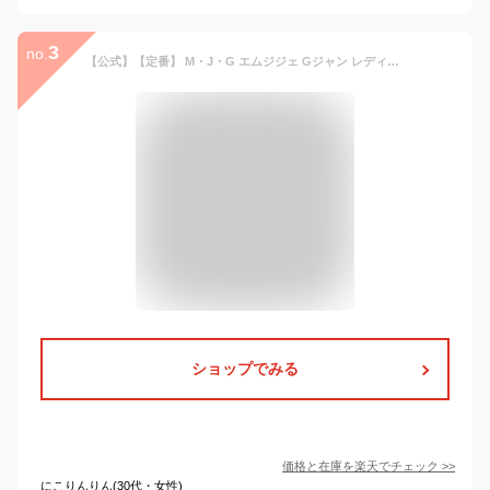
3
no.
【公式】【定番】 M・J・G エムジジェ Gジャン レディース 濃色USED ワンウォッシュ アウター 羽織り 上着 ストレッチデニム デニムジャケット ストレッチ 加工感 ヴィンテージ風 [2025秋冬新作] [秋冬] GMT766 母の日
ショップでみる
価格と在庫を
楽天
でチェック
>>
にこりんりん(30代・女性)