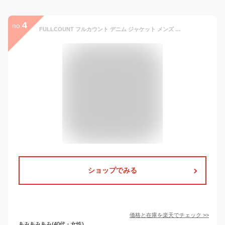
4
no.
FULLCOUNT フルカウント デニム ジャケット メンズ レディース Gジャン 1st モデル 15.5oz Type 1 Denim Jacket Heavy Oz タイプ 1 デニムジャケット 15.5オンス ワンウォッシュ 国産 日本製 ジンバブエコットン ワークウエア アメカジ 2107XX
ショップでみる
価格と在庫を
楽天
でチェック
>>
あみあみあみ(40代・女性)