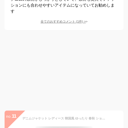
ションにも合わせやすいアイテムになっていてお勧めしま
す
全てのおすすめコメント
(
1
件)
>
11
no.
デニムジャケット レディース 韓国風 ゆったり 春秋 ショート丈 Gジャン ブラウス トップス 長袖 無地 ワンウォッシュ デニム 綿混紡