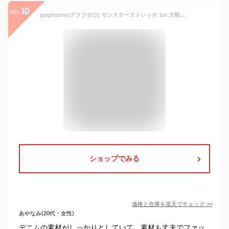
10
no.
graphzero(グラフゼロ) モンスターストレッチ 1st 大戦モデル デニムジャケット レディース [GZ-GJ1STMSL-LADIES] 岡山 倉敷 児島 ジーンズ デニム ブランド ジージャン アウター S M L XL 紺 ブルー ネイビー 青 日本製 国産 春 秋 冬 13oz ワンウォッシュ
ショップでみる
価格と在庫を
楽天
でチェック
>>
あやなみ(20代・女性)
デニムの素材がしっかりとしていて、素材も丈夫でファッ