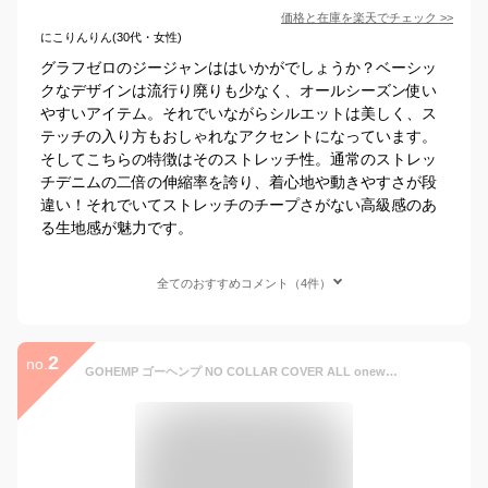
価格と在庫を
楽天
でチェック
>>
にこりんりん(30代・女性)
グラフゼロのジージャンははいかがでしょうか？ベーシッ
クなデザインは流行り廃りも少なく、オールシーズン使い
やすいアイテム。それでいながらシルエットは美しく、ス
テッチの入り方もおしゃれなアクセントになっています。
そしてこちらの特徴はそのストレッチ性。通常のストレッ
チデニムの二倍の伸縮率を誇り、着心地や動きやすさが段
違い！それでいてストレッチのチープさがない高級感のあ
る生地感が魅力です。
全てのおすすめコメント（4件）
2
no.
GOHEMP ゴーヘンプ NO COLLAR COVER ALL onewash ワンウォッシュ デニムジャケット ノーカラー カバーオール メンズ レディース アメカジ ライトアウター コットン ヘンプ 春 秋 冬