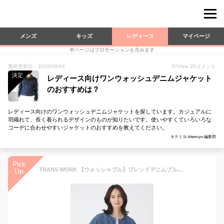
メンズ
キッズ
レディース
マイページ
本ページはプロモーションを含みます
最終更新日：2026/06/04
37
View
20
コメント
決定
レディース向けワンウォッシュデニムジャケット
のおすすめは？
レディース向けのワンウォッシュデニムジャケットを探しています。カジュアルに
羽織れて、長く着られるデザインのものが知りたいです。使いやすくていろいろな
コーデに合わせやすいジャケットのおすすめを教えてください。
キテミヨ-kitemiyo-編集部
Pick
TRANS WORK 【ウォッシャブル】ブレンドデニムブルゾン トランスワーク ジャケット・アウター その他のジャケット・アウター ブルー ネイビー【送料無料】
Up