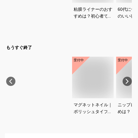
粘膜ライナーのおす
60代に似
すめは？初心者でも
のいい喪
使いやすいアイテム
いて教え
を知りたいです
もうすぐ終了
受付中
受付中
マグネットネイル｜
ニップレ
ポリッシュタイプで
めは？
おすすめは？