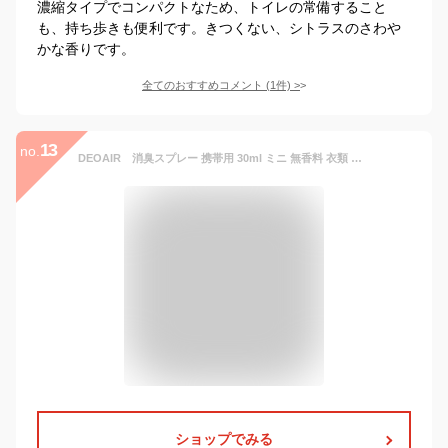
濃縮タイプでコンパクトなため、トイレの常備すること
も、持ち歩きも便利です。きつくない、シトラスのさわや
かな香りです。
全てのおすすめコメント
(
1
件)
>
13
no.
DEOAIR 消臭スプレー 携帯用 30ml ミニ 無香料 衣類 タバコ臭 おむつ 子供部屋 車内 リビング 衛生管理 靴 下駄箱 足の臭い 無臭 無香 ノンアルコール キッチン ペット ペット用品 汗臭い 汗臭 プレゼント
ショップでみる