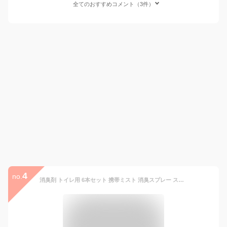
全てのおすすめコメント（3件）
4
no.
消臭剤 トイレ用 6本セット 携帯ミスト 消臭スプレー スプレー 匂い 臭い におい消し エステー 消臭力 気くばり女子のトイレミスト エアリーサボンの香り 日本製 エチケット ミニボトル 携帯用 スティック 持ち運び 小さい お買い物マラソン 送料無料 ポイント消化 clean