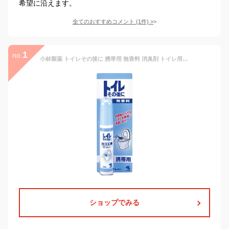
希望に沿えます。
全てのおすすめコメント
(
1
件)
>
1
no.
小林製薬 トイレその後に 携帯用 無香料 消臭剤 トイレ用 消臭スプレー 23ml(約15回分)
ショップでみる