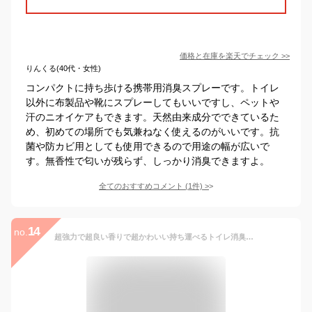
価格と在庫を
楽天
でチェック
>>
りんくる(40代・女性)
コンパクトに持ち歩ける携帯用消臭スプレーです。トイレ
以外に布製品や靴にスプレーしてもいいですし、ペットや
汗のニオイケアもできます。天然由来成分でできているた
め、初めての場所でも気兼ねなく使えるのがいいです。抗
菌や防カビ用としても使用できるので用途の幅が広いで
す。無香性で匂いが残らず、しっかり消臭できますよ。
全てのおすすめコメント
(
1
件)
>
14
no.
超強力で超良い香りで超かわいい持ち運べるトイレ消臭スプレーです！ POO-POURRI on・the・go Toilet Sprays 10ml プープリ トイレスプレー 携帯用 消臭 芳香 (オリジナルシトラスorラベンダーバニラorフレッシュエアー) ファブリーズ / 消臭力 よりも強力消臭と話題