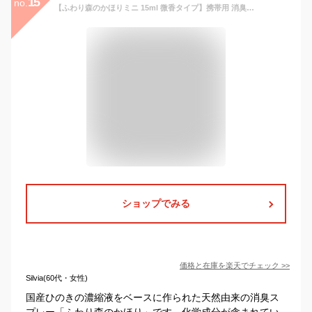
15
no.
【ふわり森のかほりミニ 15ml 微香タイプ】携帯用 消臭スプレー 小さくても強力 ボケットからさっと一吹き 植物性の天然消臭剤 木の香り 部屋 キッチン トイレ 靴 下駄箱 タバコ 車 ペット おむつ換え 消臭 脱臭 除菌 天然成分 国産 オーガニック 芳香剤 ヒノキ 速効
ショップでみる
価格と在庫を
楽天
でチェック
>>
Silvia(60代・女性)
国産ひのきの濃縮液をベースに作られた天然由来の消臭ス
プレー「ふわり森のかほり」です。化学成分が含まれてい