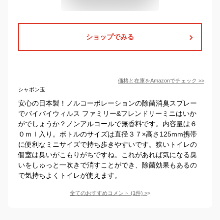
ショップでみる
価格と在庫を
Amazon
でチェック
>>
シャボン玉
安心の日本製！ノルコーポレーションの除菌消臭スプレー
でバイバイウィルス ファミリー&フレンドリーミニはいか
がでしょうか？ノンアルコールで無香料です。内容量は６
０ｍｌ入り。ボトルのサイズは直径３７×高さ125mm携帯
に便利なミニサイズで持ち歩きやすいです。狭いトイレの
個室は臭いがこもりがちですね。これがあれば気になる臭
いをしゅっと一吹きで消すことができ、除菌効果もあるの
で気持ちよくトイレが使えます。
全てのおすすめコメント
(
1
件)
>