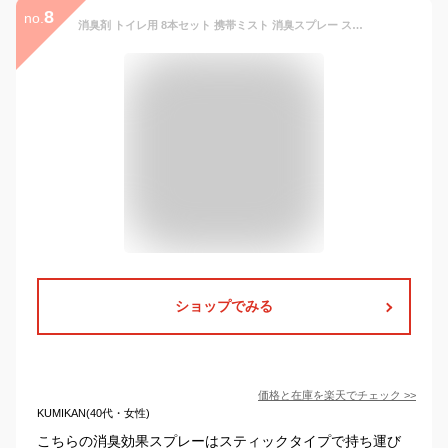
8
no.
消臭剤 トイレ用 8本セット 携帯ミスト 消臭スプレー スプレー 匂い 臭い におい消し エステー 消臭力 気くばり女子のトイレミスト エアリーサボンの香り 日本製 エチケット ミニボトル 携帯用 スティック 持ち運び 小さい お買い物マラソン 送料無料 ポイント消化 clean
ショップでみる
価格と在庫を
楽天
でチェック
>>
KUMIKAN(40代・女性)
こちらの消臭効果スプレーはスティックタイプで持ち運び