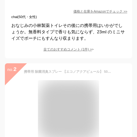
価格と在庫を
Amazon
でチェック
>>
chai(50代・女性)
おなじみの小林製薬トイレその後にの携帯用はいかがでし
ょうか。無香料タイプで香りも気にならず、23ml のミニサ
イズでポーチにもすんなり収まります。
全てのおすすめコメント
(
1
件)
>
2
no.
携帯用 除菌消臭スプレー 【エコノアクアピュール】 50mL 4本入りペット トイレ 便座 靴 部屋 おむつ 除菌 スプレー カビ 消臭 タバコ 赤ちゃん おもちゃ 次亜塩素酸水 ウイルス 日本製 ノンアルコール 携帯 次亜塩素酸 衣類 ドアノブ 除菌スプレー 消臭スプレー