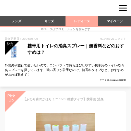
メンズ
キッズ
レディース
マイページ
本ページはプロモーションを含みます
最終更新日：2026/06/06
61
View
21
コメント
決定
携帯用トイレの消臭スプレー｜無香料などのおす
すめは？
外出先や旅行で使いたいので、コンパクトで持ち運びしやすい携帯用のトイレの消
臭スプレーを探しています。強い香りが苦手なので、無香料タイプなど、おすすめ
があれば教えて！
キテミヨ-kitemiyo-編集部
Pick
【ふわり森のかほりミニ 15ml 微香タイプ】携帯用 消臭スプレー 小さくても強力 ボケットからさっと一吹き 植物性の天然消臭剤 木の香り 部屋 キッチン トイレ 靴 下駄箱 タバコ 車 ペット おむつ換え 消臭 脱臭 除菌 天然成分 国産 オーガニック 芳香剤 ヒノキ 速効
Up