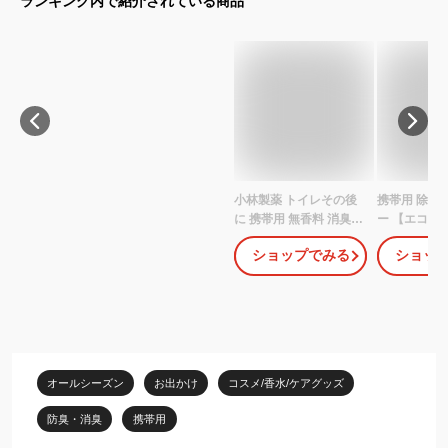
ランキング内で紹介されている商品
小林製薬 トイレその後
携帯用 除菌
に 携帯用 無香料 消臭剤
ー 【エコノ
トイレ用 消臭スプレー
ール】 50m
ショップでみる
ショッ
23ml(約15回分)
ット トイレ 
おむつ 除菌
カビ 消臭 タ
ん おもちゃ
水 ウイルス 
アルコール 
素酸 衣類 ド
オールシーズン
お出かけ
コスメ/香水/ケアグッズ
スプレー 消
防臭・消臭
携帯用