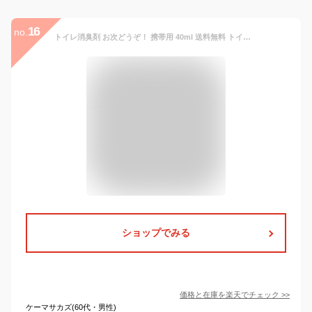
16
no.
トイレ消臭剤 お次どうぞ！ 携帯用 40ml 送料無料 トイレ 後 トイレ消臭 トイレ用 消臭 携帯 消臭スプレー 消臭剤 芳香剤 アロマ デオドラント スプレー ニオイ 便臭 尿臭 おむつ アンモニア 便臭除去 臭い 匂い bois-s e〜nio
ショップでみる
価格と在庫を
楽天
でチェック
>>
ケーマサカズ(60代・男性)