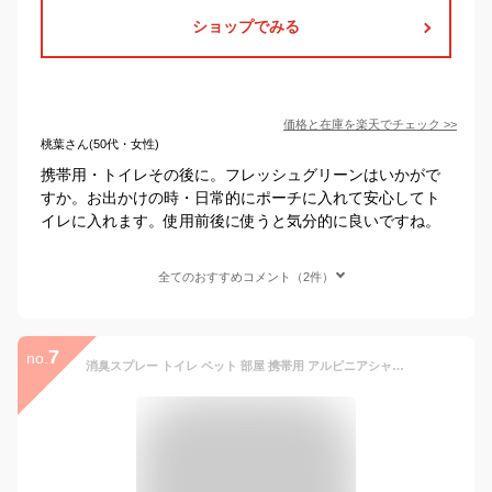
ショップでみる
価格と在庫を
楽天
でチェック
>>
桃葉さん(50代・女性)
携帯用・トイレその後に。フレッシュグリーンはいかがで
すか。お出かけの時・日常的にポーチに入れて安心してト
イレに入れます。使用前後に使うと気分的に良いですね。
全てのおすすめコメント（2件）
7
no.
消臭スプレー トイレ ペット 部屋 携帯用 アルピニアシャワー 100ml×5本 アロマ ハーブ 月桃 日本月桃 沖縄お土産