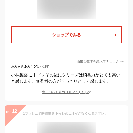
ショップでみる
価格と在庫を
楽天
でチェック
>>
あみあみあみ(40代・女性)
小林製薬 こトイレその後にシリーズは消臭力がとても高い
と感じます。無香料の方がすっきりとして感じます。
全てのおすすめコメント
(
1
件)
>
12
no.
1プッシュで瞬間消臭 トイレのニオイがなくなるスプレー トイレ用 シトラスの香り 200回 45ml