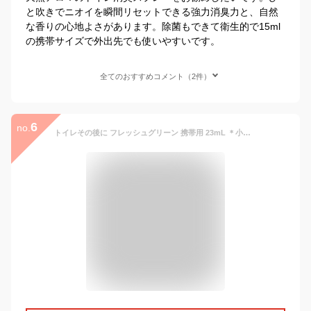
と吹きでニオイを瞬間リセットできる強力消臭力と、自然
な香りの心地よさがあります。除菌もできて衛生的で15ml
の携帯サイズで外出先でも使いやすいです。
全てのおすすめコメント（2件）
6
no.
トイレその後に フレッシュグリーン 携帯用 23mL ＊小林製薬/トイレにスプレーするだけ/排便後のいやな臭い/瞬時に消える/トイレ用消臭スプレー/携帯に便利/約16回分/便器の中に直接スプレー/イヤなニオイが篭っている空間/トイレ 消臭剤 芳香剤