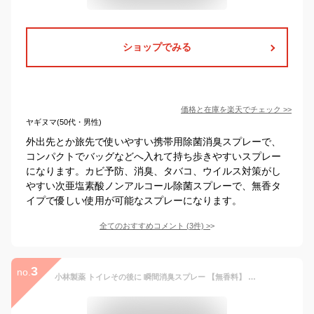
ショップでみる
価格と在庫を
楽天
でチェック
>>
ヤギヌマ(50代・男性)
外出先とか旅先で使いやすい携帯用除菌消臭スプレーで、
コンパクトでバッグなどへ入れて持ち歩きやすいスプレー
になります。カビ予防、消臭、タバコ、ウイルス対策がし
やすい次亜塩素酸ノンアルコール除菌スプレーで、無香タ
イプで優しい使用が可能なスプレーになります。
全てのおすすめコメント
(
3
件)
>
3
no.
小林製薬 トイレその後に 瞬間消臭スプレー 【無香料】 携帯用 (23ml) 消臭 ニオイ トイレ用 ミニサイズ 便利