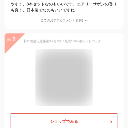
やすく、8本セットなのもいいです。エアリーサボンの香り
も良く、日本製でなのもいいですね
全てのおすすめコメント
(
1
件)
>
9
no.
【6/1限定＼当選確率2分の1／最大100%ポイントバック】【マスクのウイルス対策 日本製 無臭】 シュシュキッキ リフレッシャー除菌消臭ミスト20mL(携帯サイズ) 除菌スプレー 消臭スプレー ウイルス マスク 抗菌 除菌 スプレー トイレ 靴 冷感マスク 洗えるマスク 消臭 携帯用
ショップでみる