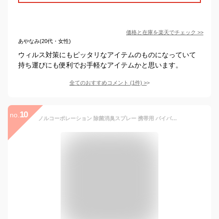
価格と在庫を
楽天
でチェック
>>
あやなみ(20代・女性)
ウィルス対策にもピッタリなアイテムのものになっていて
持ち運びにも便利でお手軽なアイテムかと思います。
全てのおすすめコメント
(
1
件)
>
10
no.
ノルコーポレーション 除菌消臭スプレー 携帯用 バイバイウィルス ファミリー&フレンドリー ミニ ノンアルコール 60ml OZ-HAJ-12-1