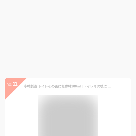
11
no.
小林製薬 トイレその後に無香料280ml | トイレその後に トイレ 消臭スプレー スプレー 携帯用 無香料 消臭剤 トイレ用 エチケット ニオイ対策