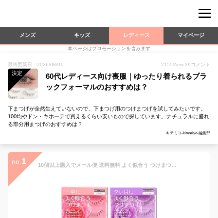
メンズ
キッズ
レディース
マイページ
本ページはプロモーションを含みます
最終更新日：2026/08/01
2155
View
29
コメント
決定
60代レディース向け喪服｜ゆったり着られるブラ
ックフォーマルのおすすめは？
下まつげが全然生えていないので、下まつげ用のつけまつげを試してみたいです。
100均やドン・キホーテで買えるくらい安いもので探しています。ナチュラルに盛れ
る部分用まつげのおすすめは？
キテミヨ-kitemiyo-編集部
1
no.
10個以上購入でメール便 送料無料 よく似合う つけまつ毛 8種 ビューティーネイラー 【メール便11個OK】NES つけまつげ ナチュラル まつげ まつ毛 つけま アイラッシュ エクステ 目尻 部分用 3D ボリューム 下 BEAUTY NAILER 二重 のり リッチ 下まつげ 一重 タレ目 つり目