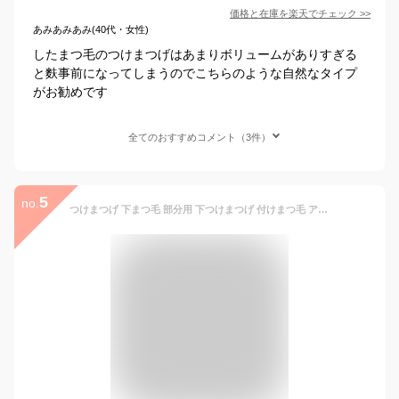
価格と在庫を
楽天
でチェック
>>
あみあみあみ(40代・女性)
したまつ毛のつけまつげはあまりボリュームがありすぎる
と麩事前になってしまうのでこちらのような自然なタイプ
がお勧めです
全てのおすすめコメント（3件）
5
no.
つけまつげ 下まつ毛 部分用 下つけまつげ 付けまつ毛 アイラッシュ ポイントアイラッシュ まつげエクステ 束 太さ0.07mm 長さ5ミリ 6ミリ 送料無料 メール便