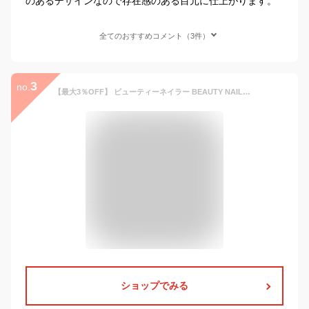
のあるデザインなので存在感のある目元に仕上がります。
全てのおすすめコメント（3件）
3
no.
【最大3％OFF】 ビューティーネイラー BEAUTY NAILER キューティアイ 【10種類からご選択】 5ペア つけまつげ ツケマ ナチュラル グルー付き SGS認定済 下まつげ 手作り アイラッシュ 軸 透明 メイク用品 化粧品 新品 送料無料
ショップでみる