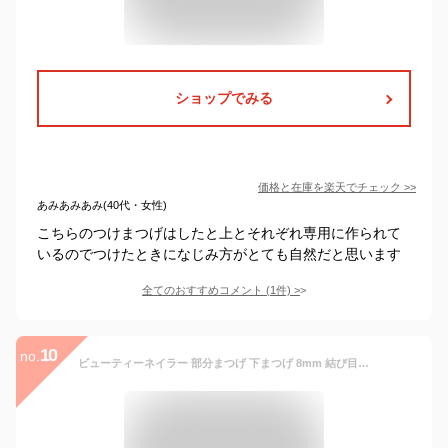
ショップでみる
価格と在庫を
楽天
でチェック
>>
あみあみあみ(40代・女性)
こちらのつけまつげはしたと上とそれぞれ専用に作られて
いるのでつけたときになじみ方がとても自然だと思います
全てのおすすめコメント
(
1
件)
>
10
no.
ビューティーネイラー 部分まつげ 下まつげ 8mm 結び目あり BMA-1 60ピース 部分用つけまつげ用 つけまつげ 部分用つけま ナチュラル まつエク アイメイク