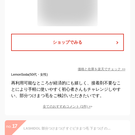
ショップでみる
価格と在庫を
楽天
でチェック
>>
LemonSoda(50代・女性)
再利用可能なところが経済的にも嬉しく、接着剤不要なこ
とにより手軽に使いやすく初心者さんもチャレンジしやす
い、部分つけまつ毛をご検討いただきたいです。
全てのおすすめコメント
(
1
件)
>
17
no.
LASHIDOL 部分つけまつげ すぐピタまつ毛 下まつげ のり不要 つけまつげ のり付き したまつ毛 つけま 下まつ毛 部分用つけまつげ 接着剤付き付けまつげ ノリがいらないつけまつげ セグメント化された自己接着まつげ ナチュラル ブラウン 人気 DIY 自然な (小さな炎のブラウン下まつげ)