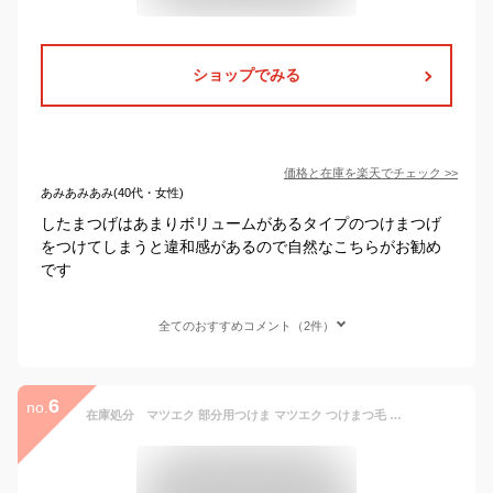
ショップでみる
価格と在庫を
楽天
でチェック
>>
あみあみあみ(40代・女性)
したまつげはあまりボリュームがあるタイプのつけまつげ
をつけてしまうと違和感があるので自然なこちらがお勧め
です
全てのおすすめコメント（2件）
6
no.
在庫処分 マツエク 部分用つけま マツエク つけまつ毛 まつ毛エクステ Cカール 束タイプ マツエクセルフ ボリュームアップまつ毛 フレア アイラッシュ vラッシュ A型 下まつげ つけまつげ 韓国メイク 中華メイク