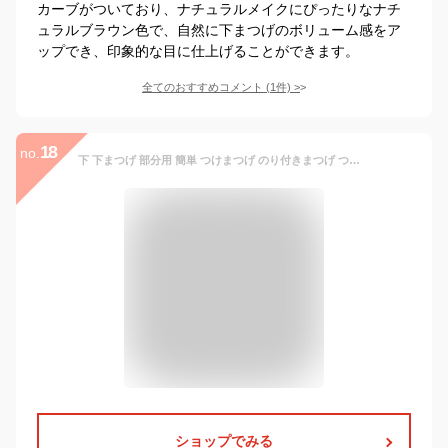
カーブがついており、ナチュラルメイクにぴったりなナチ
ュラルブラウン色で、自然に下まつげのボリューム感をア
ップでき、印象的な目に仕上げることができます。
全てのおすすめコメント
(
1
件)
>
18
no.
下 下まつげ 部分用 簡単 つけまつげ のり付きまつげ つけまつ毛 のり不要 2点セット 盛れる 束感 まつ毛 ナチュラル 透明軸 束 自然 ブラック 黒 睫毛 2点セット まつげ 付けまつげ 付け睫毛 下まつげ ベースメイク
ショップでみる