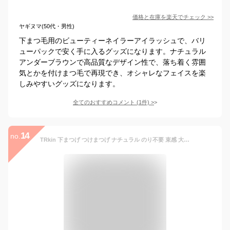
価格と在庫を
楽天
でチェック
>>
ヤギヌマ(50代・男性)
下まつ毛用のビューティーネイラーアイラッシュで、バリ
ューパックで安く手に入るグッズになります。ナチュラル
アンダーブラウンで高品質なデザイン性で、落ち着く雰囲
気とかを付けまつ毛で再現でき、オシャレなフェイスを楽
しみやすいグッズになります。
全てのおすすめコメント
(
1
件)
>
14
no.
TRkin 下まつげ つけまつげ ナチュラル のり不要 束感 大容量 自然 人気 透明軸 芯が柔らか 超軽量 柔らかく 手作り 人気 DIY コスプレメイク つけまつげ 薄化粧 学生・通勤・パーティー全シーン対応