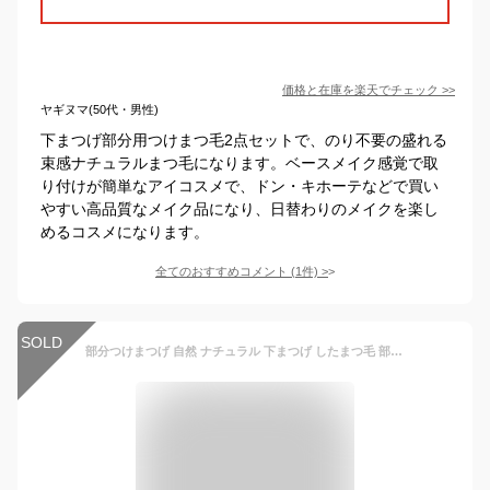
価格と在庫を
楽天
でチェック
>>
ヤギヌマ(50代・男性)
下まつげ部分用つけまつ毛2点セットで、のり不要の盛れる
束感ナチュラルまつ毛になります。ベースメイク感覚で取
り付けが簡単なアイコスメで、ドン・キホーテなどで買い
やすい高品質なメイク品になり、日替わりのメイクを楽し
めるコスメになります。
全てのおすすめコメント
(
1
件)
>
SOLD
部分つけまつげ 自然 ナチュラル 下まつげ したまつ毛 部分つけまつげ 下まつ毛 つけまつげ つけま 人気 部分用つけまつげ DIY ブラック 3Dつけまつげ 可愛い 下3Dつけまつげ 立体感 自然派 束感 部分 初心者 簡単装着 アイメーク