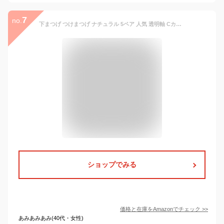
7
no.
下まつげ つけまつげ ナチュラル 5ペア 人気 透明軸 Cカール 芯が柔らか 超軽量 柔らかく 手作り 女優まつげ コスプレメイク 学生・通勤・パーティー全シーン対応 つけまつげ (X-21 下まつげ)
ショップでみる
価格と在庫を
Amazon
でチェック
>>
あみあみあみ(40代・女性)