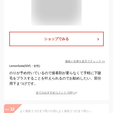
ショップでみる
価格と在庫を
楽天
でチェック
>>
LemonSoda(50代・女性)
のりが予め付いているので接着剤が要らなくて手軽に下睫
毛をプラスすることを叶えられるのでお勧めしたい、部分
用下まつげです。
全てのおすすめコメント
(
1
件)
>
12
no.
よく似合うつけまつ毛つり目によく似合うつけまつ毛シェイプ：下まつげ美容・コスメ・まつげエクステ