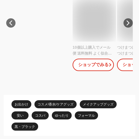
10個以上購入でメール
つけまつげ 
便 送料無料 よく似合う
つけまつげ 
つけまつ毛 8種 ビューテ
アイラッシュ
ショップでみる
ショッ
ィーネイラー 【メール
クステ 束 長
便11個OK】NES つけま
ミリMIX 5
つげ ナチュラル まつげ
無料 メール
まつ毛 つけま アイラッ
シュ エクステ 目尻 部分
用 3D ボリューム 下
BEAUTY NAILER 二重
お出かけ
コスメ/香水/ケアグッズ
メイクアップグッズ
のり リッチ 下まつげ 一
重 タレ目 つり目
安い
コスパ
ゆったり
フォーマル
黒・ブラック