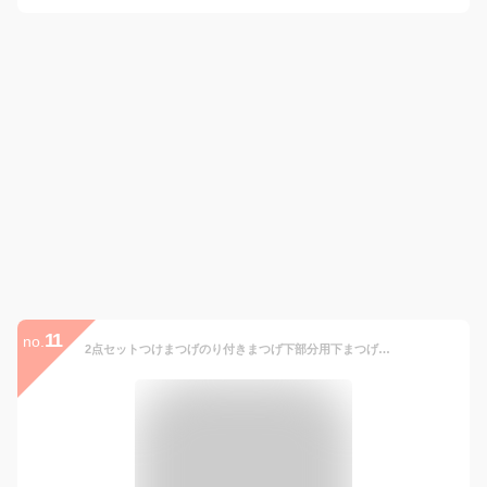
11
no.
2点セットつけまつげのり付きまつげ下部分用下まつげ接着剤不要のり不要簡単盛れる束感束ナチュラル透明軸つけまつ毛自然ブラック黒睫毛まつ毛まつげ付けまつげ付け睫毛下まつげベースメイクメイクアップ