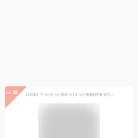
16
no.
【240束】下つけまつげ 部分つけまつげ 接着剤不要 自己粘着 大容量 ナチュラル マツエク セルフ 人気 DIY つけまつ毛 再利用可能 薄化粧 生活化粧 cosplay アイメイク 日常用 初心者