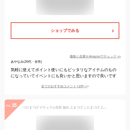
ショップでみる
価格と在庫を
Amazon
でチェック
>>
あやなみ(20代・女性)
気軽に使えてポイント使いにもピッタリなアイテムのもの
になっていてイベントにも良いかと思いますので良いです
全てのおすすめコメント
(
1
件)
>
15
no.
つけまつげ ナチュラル目尻 短め 上まつげ したまつげ 人気 手作りつけまつげ 女優まつげ 薄化粧 生活化粧 5ペア (M6（下つけまつげ ）)