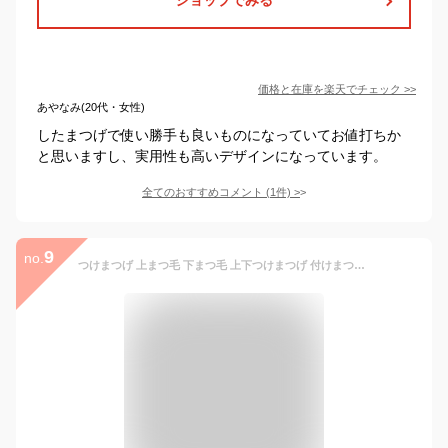
価格と在庫を
楽天
でチェック
>>
あやなみ(20代・女性)
したまつげで使い勝手も良いものになっていてお値打ちか
と思いますし、実用性も高いデザインになっています。
全てのおすすめコメント
(
1
件)
>
9
no.
つけまつげ 上まつ毛 下まつ毛 上下つけまつげ 付けまつ毛 アイラッシュ アイラッシュ V字デザイン 長さ6mm 5ペア入り 送料無料 メール便