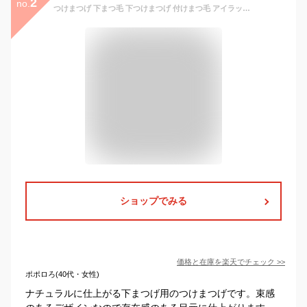
2
no.
つけまつげ 下まつ毛 下つけまつげ 付けまつ毛 アイラッシュ まつげエクステ 束 長さ 4ミリ～7ミリMIX 5ペア入り 送料無料 メール便
ショップでみる
価格と在庫を
楽天
でチェック
>>
ポポロろ(40代・女性)
ナチュラルに仕上がる下まつげ用のつけまつげです。束感