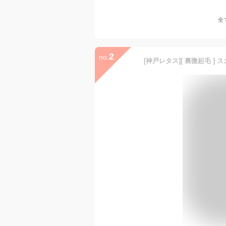
全
2
no.