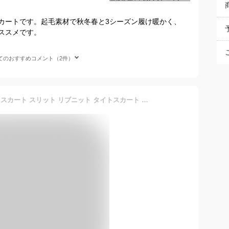
カートです。起毛素材で秋冬春と3シーズン履け暖かく、
ススメです。
てのおすすめコメント（2件）
ニットスカート レディース スカート スリット リブニット タイトスカート 選べる2丈 秋冬 タイト ロング 厚手 春 秋 冬 ロングスカート ロング丈 ミモレ丈 ストレッチ 伸縮 動ける ウエストゴム 細見え 美脚 シンプル ベーシック 大人 30代 40代 送料無料