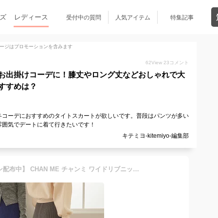
ズ
レディース
受付中の質問
人気アイテム
特集記事
ージはプロモーションを含みます
62
View
23
コメント
お出掛けコーデに！膝丈やロング丈などおしゃれで大
すすめは？
冬コーデにおすすめのタイトスカートが欲しいです。普段はパンツが多い
雰囲気でデートに着て行きたいです！
キテミヨ-kitemiyo-編集部
【店内全品30%オフクーポン配布中】 CHAN ME チャンミ ワイドリブニットスカート レディース 25秋冬 バックスリット 全5色 レギュラー丈/ロング丈 M/L/LL