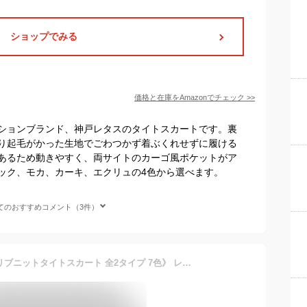
ショップでみる
価格と在庫を
Amazon
でチェック
>>
ションブランド、神戸レタスのタイトスカートです。裏
り起毛がかった生地でごわつかず着ぶくれせずに履ける
あるため動きやすく、両サイトのカーゴ風ポケットがア
ック、モカ、カーキ、エクリュの4色から選べます。
てのおすすめコメント（3件）
スカート《バックスリットリブニットタイトスカート 全2タイプ 7色》 レディース ボトムス ニットスカート タイトスカート ペンシルスカート ナロースカート リブニット ウエストゴム シンプル おしゃれ きれいめ オフィス 通勤 ミモレ丈 美脚 秋冬 メール便可//10//