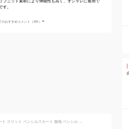
リブニット素材により伸縮性も高く、オシャレに着用で
です。
てのおすすめコメント（3件）
【全品P10倍】 タイトスカート スリット ペンシルスカート 無地 ペンシル ナロースカート シンプル ミモレ丈 ウエストゴム ひざ下 上品 秋冬 レディース 膝下 ミモレ ロング ロング丈 ポケット フェイク ウール 起毛 大人 きれいめ 清楚 グレー 黒 ブラック 秋 冬 春