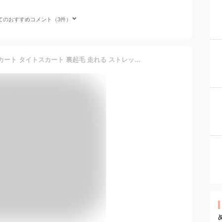
てのおすすめコメント（3件）
[神戸レタス][ 裏微起毛 ] スカート タイトスカート 裏起毛 走れる ストレッチ カーゴ風スカート [M4145] M ロング モカ