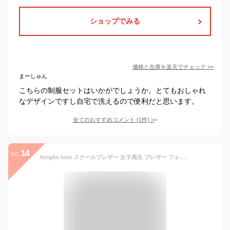
ショップでみる
価格と在庫を
楽天
でチェック
>>
まーしゅん
こちらの制服セットはいかがでしょうか。とてもおしゃれ
なデザインですし自宅で洗えるので便利だと思います。
全てのおすすめコメント
(
1
件)
>
14
no.
fenglin love スクールブレザー 女子高生 ブレザー フォーマル イギリス風 JK制服 女子高生制服 コスプレ衣装 コスチューム リアル JK制服 通学 高校生 學院風 卒業式 入学式 (ネイビー,L)