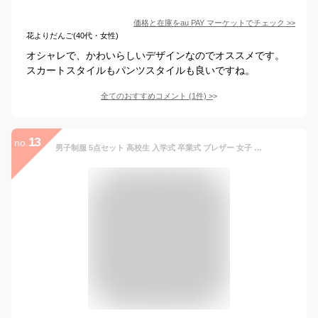
価格と在庫を
au PAY マーケット
でチェック
>>
花よりだんご(40代・女性)
オシャレで、かわいらしいデザインなのでオススメです。
スカートスタイルもパンツスタイルも良いですね。
全てのおすすめコメント
(
1
件)
>
13
no.
男子制服 5点セット 高校生 入学式 卒業式 ブレザー 女子 スーツ 女の子 男の子 学生服 フォーマルスーツ jk 無地 コート 女子高生 長袖シャツ ネクタイ スーツジャケット 文化祭 コスプレ衣装 発表会 制服 長袖 学校制服 送料無料