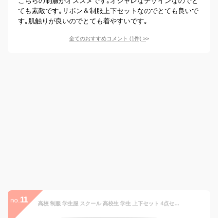
こちらの制服がオススメです｡オシャレなデザインなのでと
ても素敵です｡リボン＆制服上下セットなのでとても良いで
す｡肌触りが良いのでとても着やすいです｡
全てのおすすめコメント
(
1
件)
>
11
no.
高校 制服 学生服 スクール 高校生 学生 上下セット 4点セット 卒業式スーツ 入学式スーツ 女子 男子 高生 制服 男子 学生服 男子高校制服 女子高生制服 セーラー服 JK制服 コスプレ 学園祭 発表会 卒園式 卒業式