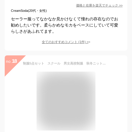
価格と在庫を
楽天
でチェック
>>
CreamSoda(20代・女性)
セーラー服ってなかなか見かけなくて憧れの存在なのでお
勧めしたいです。柔らかめなモカをベースにしていて可愛
らしさがあふれてます。
全てのおすすめコメント
(
1
件)
>
18
no.
制服5点セット スクール 男女高校制服 秋冬ニットベスト 学生服女の子スーツ コスプレ 学生服女の子スーツ 高品質 男の子スーツ 高校生制服/卒業式/入学式/発表会 コスプレ制服 JK制服 秋冬学生服 制服 コスプレ衣装 コスプレ 上下セット XS-5XL