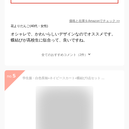
価格と在庫を
Amazon
でチェック
>>
花よりだんご(40代・女性)
オシャレで、かわいらしいデザインなのでオススメです。
蝶結びが高校生に似合って、良いですね。
全てのおすすめコメント（2件）
5
no.
学生服・白色長袖+ネイビースカート+蝶結び3点セット 上下セット セーラー服 女子制服 JK制服 コスプレ 高校生 コスプレ可愛い レディース 衣装 JK服 学園祭 大人 セクシー コスチューム衣装