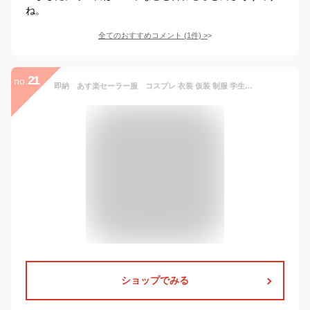
ね。
全てのおすすめコメント
(
1
件)
>
21
no.
即納 あす楽セーラー服 コスプレ 衣装 仮装 制服 学生服 長袖白色＋灰色スカート 上下セット 女子JK制服 高校生 可愛い 学園祭 大人 レディース セーラー服 セクシー コスチューム衣装
ショップでみる