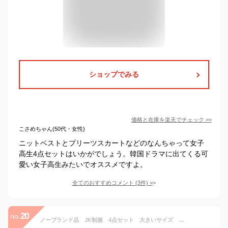
ショップでみる
価格と在庫を
楽天
でチェック
>>
こさめちゃん(50代・女性)
ニットベストとプリーツスカートなどのなんちゃって女子
高生4点セットはいかがでしょう。韓国ドラマに出てくる可
愛い女子高生みたいでオススメですよ。
全てのおすすめコメント
(
3
件)
>
20
no.
ノーブランド品 JK制服 4点セット 大きいサイズ 女子高生 学校制服 春秋冬用 スクール仮装 コスチューム JKコスプレ クラスの服 學院風 イギリス風 高校制服 (S, 4点セット(グレー・カーディガン＋綿・シャツ＋チェック柄スカート＋リボン))