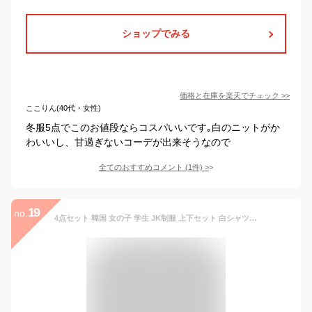
ショップでみる
価格と在庫を
楽天
でチェック
>>
ここりん(40代・女性)
冬服5点でこのお値段ならコスパいいです｡白のニットがか
わいいし、甘過ぎないコーデが出来そうなので
全てのおすすめコメント
(
1
件)
>
19
no.
4点セット 韓国 女の子 学生 JK制服 上下セット 白シャツ 制服 ニットベスト プリーツスカート 制服 長袖 ライン入り ニットベスト ネクタイ 女子高校生 高校生 中学生 学生服 スクール コスプレ衣装 コスチューム 仮装 おしゃれ