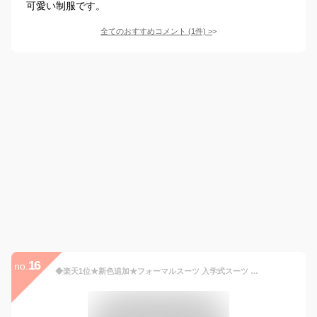
可愛い制服です。
全てのおすすめコメント
(
1
件)
>
16
no.
◆楽天1位★新色追加★フォーマルスーツ 入学式スーツ 入学式 スーツ 卒業式服 チェックスカート 春秋ブレザー シャツ 女の子 男の子 学生服/女子学生制服/制服/高校生制服/卒園式/卒業式/発表会 コスプレ制服 大きいサイズ