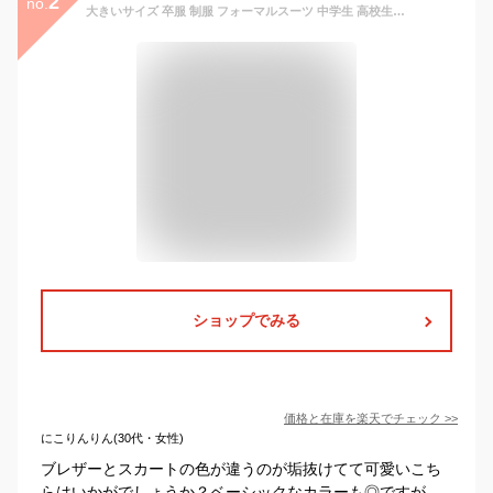
2
no.
大きいサイズ 卒服 制服 フォーマルスーツ 中学生 高校生 女子高生 セットアップ 女の子 入学式 スカートスーツ スーツ 通学 子供服 4点セット 卒業式服 ジュニアスーツ 子供スーツ 学生服 チェック 4点セット 発表会 韓国 卒業式
ショップでみる
価格と在庫を
楽天
でチェック
>>
にこりんりん(30代・女性)
ブレザーとスカートの色が違うのが垢抜けてて可愛いこち
らはいかがでしょうか？ベーシックなカラーも◎ですが、