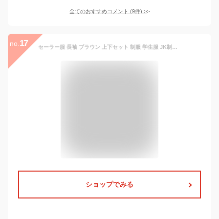
全てのおすすめコメント
(
9
件)
>
17
no.
セーラー服 長袖 ブラウン 上下セット 制服 学生服 JK制服 高校 かわいい シンプル 清楚 衣装 学園祭 レディース 女子制服 リボン 大きいサイズ ハロウィン コスプレ コス 2点セット 茶色 女子学生 入学式 卒業式 中学生 高校生 文化祭
ショップでみる