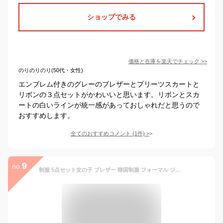
ショップでみる
価格と在庫を
楽天
でチェック
>>
のりのりのり(50代・女性)
エンブレム付きのグレーのブレザーとプリーツスカートと
リボンの３点セットがかわいいと思います。リボンとスカ
ートの白いラインが統一感があっておしゃれだと思うので
おすすめします。
全てのおすすめコメント
(
1
件)
>
9
no.
制服 5点セット女の子 ブレザー 韓国制服 フォーマル ジャケット スカート シャツ リボン タイ 入学式 卒業式 小学校 高校生 結婚式 svj-