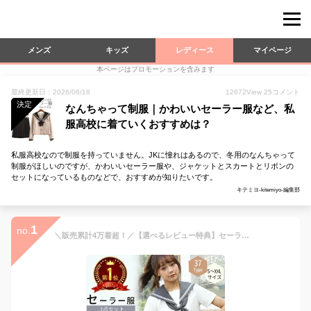
メンズ
キッズ
レディース
マイページ
本ページはプロモーションを含みます
最終更新日：2026/06/18
12672
View
25
コメント
決定
なんちゃって制服｜かわいいセーラー服など、私
服高校に着ていくおすすめは？
私服高校なので制服を持っていません。JKに憧れはあるので、冬用のなんちゃって
制服がほしいのですが、かわいいセーラー服や、ジャケットとスカートとリボンの
セットになっているものなどで、おすすめが知りたいです。
キテミヨ-kitemiyo-編集部
1
no.
＼販売累計4万着超！／【選べるレビュー特典】セーラー服 ハロウィン コスプレ衣装 セーラー服 コスプレ学生服 夏S～XXLサイズ 上下セット 半袖 JK制服 高校生 可愛い レディース学園祭クリスマス 大きいサイズ 学生服 スカート 大人 新学期