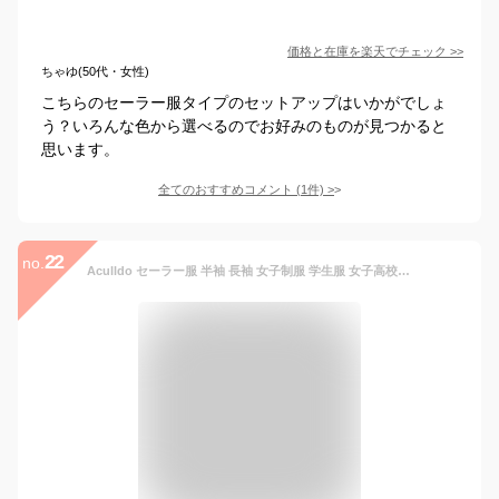
価格と在庫を
楽天
でチェック
>>
ちゃゆ(50代・女性)
こちらのセーラー服タイプのセットアップはいかがでしょ
う？いろんな色から選べるのでお好みのものが見つかると
思います。
全てのおすすめコメント
(
1
件)
>
22
no.
Aculldo セーラー服 半袖 長袖 女子制服 学生服 女子高校生 高校生 学生 制服 コスチューム 3点セット JK制服 二本 白い 可愛い コスプレ 仮装 本格制服 大きいサイズ (長袖セット,Xl)