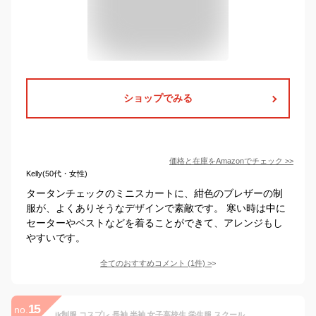
ショップでみる
価格と在庫を
Amazon
でチェック
>>
Kelly(50代・女性)
タータンチェックのミニスカートに、紺色のブレザーの制
服が、よくありそうなデザインで素敵です。 寒い時は中に
セーターやベストなどを着ることができて、アレンジもし
やすいです。
全てのおすすめコメント
(
1
件)
>
15
no.
jk制服 コスプレ 長袖 半袖 女子高校生 学生服 スクール 学園祭 文化祭 卒業式 冬 4点セット ブレザー 紺色 ブラウス 刺繍 リボン スカートチェック プリーツ(格子縞×長袖+黒ブレザー, L)