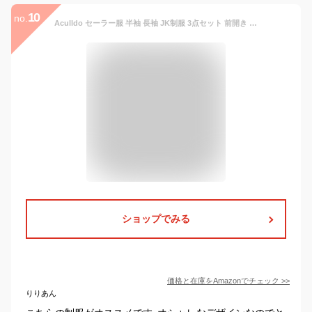
10
no.
Aculldo セーラー服 半袖 長袖 JK制服 3点セット 前開き 可愛い コスプレ 女子制服 学生服 女子高校生 高校生 学生 制服 コスチューム 仮装 本格制服 大きいサイズ (M,長袖)
ショップでみる
価格と在庫を
Amazon
でチェック
>>
りりあん