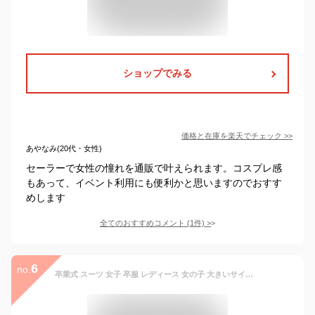
ショップでみる
価格と在庫を
楽天
でチェック
>>
あやなみ(20代・女性)
セーラーで女性の憧れを通販で叶えられます。コスプレ感
もあって、イベント利用にも便利かと思いますのでおすす
めします
全てのおすすめコメント
(
1
件)
>
6
no.
卒業式 スーツ 女子 卒服 レディース 女の子 大きいサイズ フォーマルスーツ ピアノ発表会 スーツ ブレザー ゆったりサイズ 2/4点セット 高校生 韓国卒業式 スーツ ネクタイ ジャケット ブラウス スカート S M L 送料無料 韓国 制服