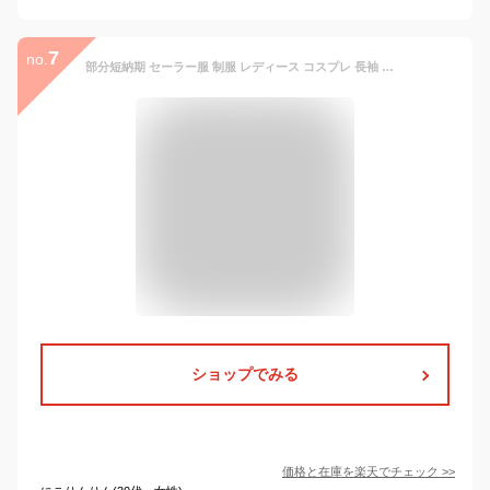
7
no.
部分短納期 セーラー服 制服 レディース コスプレ 長袖 半袖 リボン付き セーラー服 大きいサイズ衣装 仮装 学生服 コスチューム 茶色 上下セット 女子制服 JK制服 高校生 可愛い 学園祭 コスプレ衣装 大人 ハロウィン プレゼント 20代 30代 40代 50代
ショップでみる
価格と在庫を
楽天
でチェック
>>