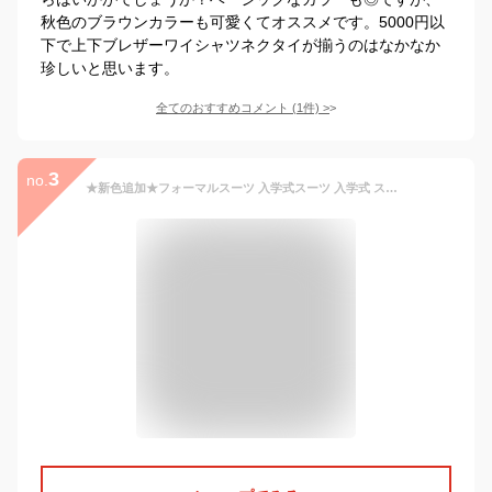
秋色のブラウンカラーも可愛くてオススメです。5000円以
下で上下ブレザーワイシャツネクタイが揃うのはなかなか
珍しいと思います。
全てのおすすめコメント
(
1
件)
>
3
no.
★新色追加★フォーマルスーツ 入学式スーツ 入学式 スーツ 卒業式服 チェックスカート 春秋ブレザー シャツ 女の子 男の子 学生服/女子学生制服/制服/高校生制服/卒園式/卒業式/発表会 コスプレ制服 大きいサイズ