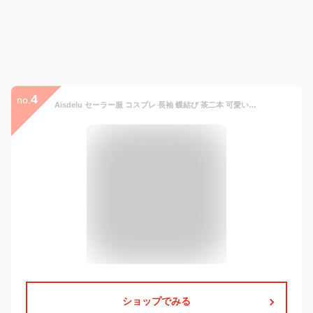
4
no.
Aisdelu セーラー服 コスプレ 長袖 蝶結び 茶二本 可愛い 清純 女子制服 学生服 女子高校生 高校生 学生 制服 コスチューム 3点セット コスチューム 3点セット jk 制服 せいふく コスプレ
ショップでみる