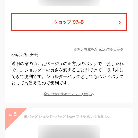
ショップでみる
価格と在庫を
Amazon
でチェック
>>
Kelly(50代・女性)
透明の窓のついたベージュの正方形のバッグで、おしゃれ
です。ショルダーの長さを変えることができて、取り外し
できて便利です。ショルダーバッグとしてもハンドバッグ
としても使えるので便利です。
全てのおすすめコメント
(
3
件)
>
5
no.
痛バッグ ショルダーバッグ 2way フリル ぬいぐるみ ショルダー バッグ クリアバッグ 肩掛け A4 ハンドル ビニール 透明 撥水 おしゃれ ブルー 缶バッジ ナイロン 痛バ ガールズ トートバッグ 推し活バッグ 子供 学生バッグ 学生かばん 推しバッグ 推し