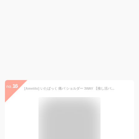
16
no.
[Ametilo] いたばっく 痛バ ショルダー 3WAY 【推し活バッグ】 斜めがけ 小さめ 透明窓 クリア ぬいぐるみ ぬい活 ぬいポーチ 軽量 ビニール くすみカラー レディース 推し活グッズ (ブラック)