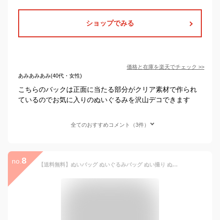
ショップでみる
価格と在庫を
楽天
でチェック
>>
あみあみあみ(40代・女性)
こちらのバックは正面に当たる部分がクリア素材で作られ
ているのでお気に入りのぬいぐるみを沢山デコできます
全てのおすすめコメント（3件）
8
no.
【送料無料】ぬいバッグ ぬいぐるみバッグ ぬい撮り ぬいぐるみポーチ ぬいポーチ ポーチ 推し活バッグ 推しポーチ 推し入れ透明 ぬいぐるみ 推し活 推し活グッズ 収納 見せる バッグ かばん カバン 黒 水色 ピンク