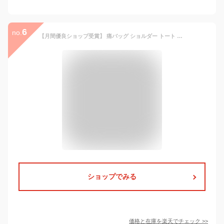
6
no.
【月間優良ショップ受賞】 痛バッグ ショルダー トート A4 痛バ ショルダーバッグ 赤 透明 b5 トートバッグ ファスナー イエロー 大きめ パープル 水色 いたばっく 痛バック 缶バッチ ぬいぐるみ 小さめ 安い オタ活 推し活 ヲタ活 推しカラー 推し色 肩掛け レディース
ショップでみる
価格と在庫を
楽天
でチェック
>>