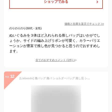
ショップでみる
価格と在庫を
楽天
でチェック
>>
のりのりのり(50代・女性)
ぬいぐるみを３体ほど入れられる推しバッグはいかがでし
ょうか。サイドの編み上げリボンが可愛く、カラーバリエ
ーションが豊富で推し色が見つかると思うのでおすすめし
ます。
全てのおすすめコメント
(
1
件)
>
12
no.
[Liebendo] 痛バッグ 痛バ ショルダーバッグ 推し活 ショルダーバック 横長 ホーボーバッグ リボン Y2K 肩掛け 痛バック 可愛い 推し活 グッズ ぬいぐるみ 鞄 人気 おしゃれ かわいい 可愛い (シルバー)