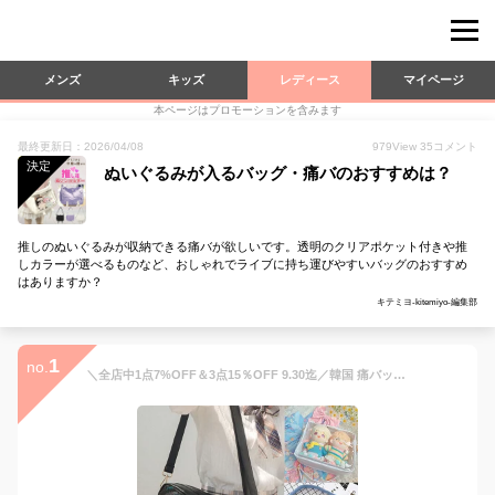
メンズ
キッズ
レディース
マイページ
本ページはプロモーションを含みます
最終更新日：2026/04/08
979
View
35
コメント
決定
ぬいぐるみが入るバッグ・痛バのおすすめは？
推しのぬいぐるみが収納できる痛バが欲しいです。透明のクリアポケット付きや推
しカラーが選べるものなど、おしゃれでライブに持ち運びやすいバッグのおすすめ
はありますか？
キテミヨ-kitemiyo-編集部
1
no.
＼全店中1点7%OFF＆3点15％OFF 9.30迄／韓国 痛バッグ ブラック ショルダーバッグ トートバッグオタク20cmぬいぐるみ無地 痛バ 痛バッグ 痛バック かわいい 痛ショルダー 通勤/通学 マルチショルダーバッグ大容量 斜めがけ ワンショルダーバッグ