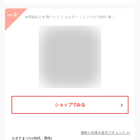
2
no.
★即納あり★ 痛バッグ ショルダー ミニ バッグ 3WAY 痛バ 推し活 見せバッグ ガールズ ぬいぐるみ 透明 ポーチ 可愛い 缶バッジ 斜めがけ トートバッグ スモール PVC 軽量 ビニール おしゃれ 23*23*5cm BAG02
ショップでみる
価格と在庫を
楽天
でチェック
>>
カタナまつり(40代・男性)