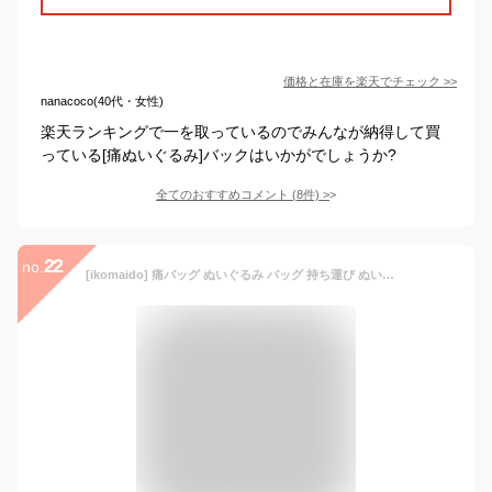
価格と在庫を
楽天
でチェック
>>
nanacoco(40代・女性)
楽天ランキングで一を取っているのでみんなが納得して買
っている[痛ぬいぐるみ]バックはいかがでしょうか?
全てのおすすめコメント
(
8
件)
>
22
no.
[ikomaido] 痛バッグ ぬいぐるみ バッグ 持ち運び ぬいぐるみポーチ 20cm 2体 痛バ ショルダー ぬいポーチ 2体 推しぬい ぬい痛ショルダー (ブラック)