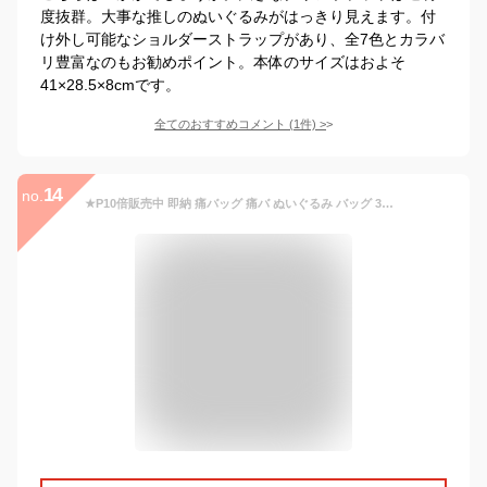
度抜群。大事な推しのぬいぐるみがはっきり見えます。付
け外し可能なショルダーストラップがあり、全7色とカラバ
リ豊富なのもお勧めポイント。本体のサイズはおよそ
41×28.5×8cmです。
全てのおすすめコメント
(
1
件)
>
14
no.
★P10倍販売中 即納 痛バッグ 痛バ ぬいぐるみ バッグ 3WAY リュック 推し活 透明 クリアバッグ ショルダーバッグ ぬいバッグ ぬいポーチ 大きめ かわいい 斜めがけ 持ち運び 普段使い おしゃれ 大容量 鞄 ファスナー付き プレゼント 女子 学生 オタク イベント