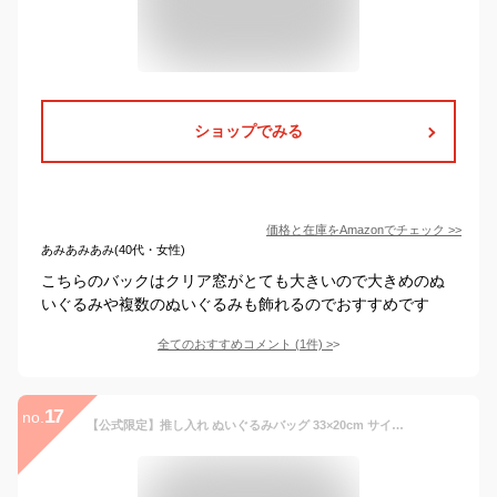
ショップでみる
価格と在庫を
Amazon
でチェック
>>
あみあみあみ(40代・女性)
こちらのバックはクリア窓がとても大きいので大きめのぬ
いぐるみや複数のぬいぐるみも飾れるのでおすすめです
全てのおすすめコメント
(
1
件)
>
17
no.
【公式限定】推し入れ ぬいぐるみバッグ 33×20cm サイズ フラップ 選べる9色 推し活バッグ ショルダー 透明 痛バ 痛バッグ ぬい ぬい痛 ぬいぐるみ 隠せる 推し 推し活 推し活グッズ 収納 見せる バッグ かばん カバン おしゃれ メンカラ ストラップ