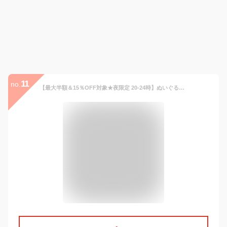
11
no.
【最大半額＆15％OFF対象★夜限定 20-24時】ぬいぐるみ リュック バッグ ショルダー 推し活 バッグ 推し活バッグ 大人 キッズ バッグ クリア ぬいポーチ 2体 20cm 推し ぬい活 ショルダーバッグ ぬいバッグ ぬいぐるみポーチ 推しバッグ 3way 痛リュック