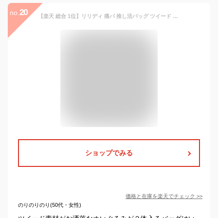
20
no.
【楽天 総合 1位】リリディ 痛バ 推し活バッグ ツイード ミニバッグ 大人 riridear おしゃれ ツイードバッグ ショルダー 推し活グッズ ぬいポーチ 推し活 バッグ オタ活 推し ハンドバッグ レディース 痛バッグ いたば ポーチ 自立 収納 マチあり 透明 ぬいぐるみ
ショップでみる
価格と在庫を
楽天
でチェック
>>
のりのりのり(50代・女性)