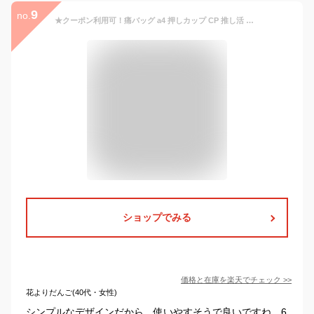
9
no.
★クーポン利用可！痛バッグ a4 押しカップ CP 推し活 バッグ 痛バッグ ぬいぐるみ 透明 バッグ 痛バ ショルダーバッグ リュック ハンド 3way 痛バッグ a4 痛バッグ おしゃれ 韓国 可愛い ぬい バッグ ぬいぐるみ 透明 ポーチ オタク 夏コミ イベント ぬいぐるみ お出かけ
ショップでみる
価格と在庫を
楽天
でチェック
>>
花よりだんご(40代・女性)
シンプルなデザインだから、使いやすそうで良いですね。6