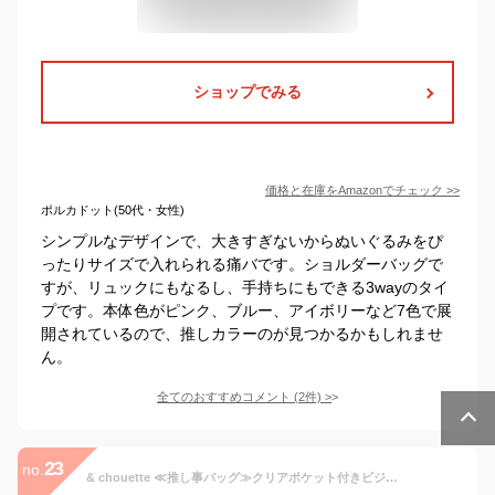
ショップでみる
価格と在庫を
Amazon
でチェック
>>
ポルカドット(50代・女性)
シンプルなデザインで、大きすぎないからぬいぐるみをぴ
ったりサイズで入れられる痛バです。ショルダーバッグで
すが、リュックにもなるし、手持ちにもできる3wayのタイ
プです。本体色がピンク、ブルー、アイボリーなど7色で展
開されているので、推しカラーのが見つかるかもしれませ
ん。
全てのおすすめコメント
(
2
件)
>
23
no.
& chouette ≪推し事バッグ≫クリアポケット付きビジューぬいぐるみバッグ アンドシュエット バッグ ハンドバッグ ホワイト ブラック ピンク パープル【送料無料】