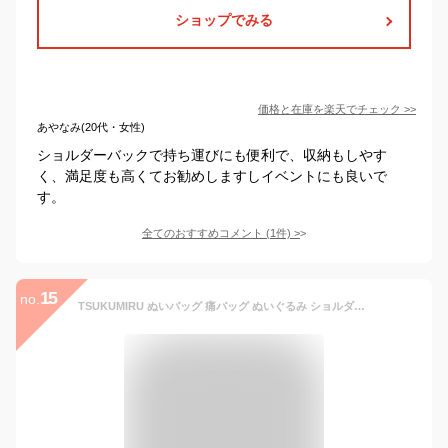
ショップでみる
価格と在庫を
楽天
でチェック
>>
あやなみ(20代・女性)
ショルダーバックで持ち運びにも便利で、収納もしやす
く、満足度も高くてお勧めしますしイベントにも良いで
す。
全てのおすすめコメント
(
1
件)
>
15
no.
TSUKUMIRU ぬいバッグ 痛バッグ ぬいぐるみ ショルダー リュック 斜め掛け 推し活 PUレザー 痛バ 20cmぬい 2体 (ブラック)