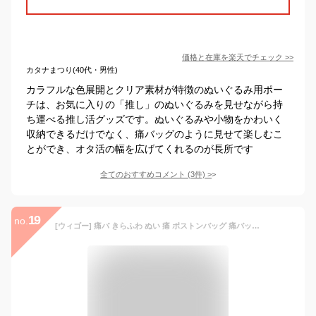
価格と在庫を
楽天
でチェック
>>
カタナまつり(40代・男性)
カラフルな色展開とクリア素材が特徴のぬいぐるみ用ポー
チは、お気に入りの「推し」のぬいぐるみを見せながら持
ち運べる推し活グッズです。ぬいぐるみや小物をかわいく
収納できるだけでなく、痛バッグのように見せて楽しむこ
とができ、オタ活の幅を広げてくれるのが長所です
全てのおすすめコメント
(
3
件)
>
19
no.
[ウィゴー] 痛バ きらふわ ぬい 痛 ボストンバッグ 痛バッグ 推し活 かわいい ライブ カバン レディース F サックス