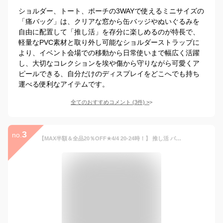
ショルダー、トート、ポーチの3WAYで使えるミニサイズの
「痛バッグ」は、クリアな窓から缶バッジやぬいぐるみを
自由に配置して「推し活」を存分に楽しめるのが特長で、
軽量なPVC素材と取り外し可能なショルダーストラップに
より、イベント会場での移動から日常使いまで幅広く活躍
し、大切なコレクションを埃や傷から守りながら可愛くア
ピールできる、自分だけのディスプレイをどこへでも持ち
運べる便利なアイテムです。
全てのおすすめコメント
(
3
件)
>
3
no.
【MAX半額＆全品20％OFF★4/4 20-24時！】 推し活 バッグ バック ぬいポーチ2体 20cm ぬいぐるみ ショルダー バッグ 推し活バッグ 推し ぬい活 ショルダーバッグ ぬいバッグ ぬいぐるみポーチ クリアバッグ a4 クリア 隠せる 推し入れ いたばっく 即納