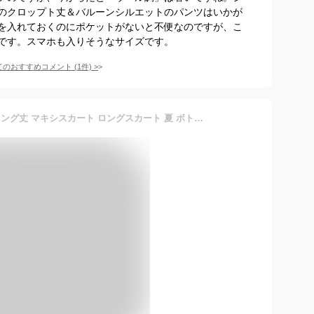
のクロップト丈＆バルーンシルエットのパンツはいかが
を入れておくのにポケットがないと不便なのですが、こ
です。スマホも入りそうなサイズです。
てのおすすめコメント
(
1
件)
>
デニムスカート スカート ロング丈 マキシスカート ロングスカート 夏 ボトムス Aラインスカート デニム デニムロングスカート 大きサイズ 春 秋 ブラック バックスリット レディース タイトスカート きれいめ 可愛い お洒落 無地 カジュアル シンプル レトロ デイリー