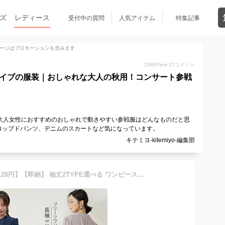
ズ
レディース
受付中の質問
人気アイテム
特集記事
ージはプロモーションを含みます
2988
View
27
コメント
ライブの服装｜おしゃれな大人の秋用！コンサート参戦
大人女性におすすめのおしゃれで動きやすい参戦服はどんなものだと思
ロップドパンツ、デニムのスカートなど気になっています。
キテミヨ-kitemiyo-編集部
【2点15％OFFクーポンで3128円】【即納】 袖丈2TYPE選べる ワンピース 秋 レディース 長袖 半袖 プリーツ プリーツワンピース レディース 春 夏 秋 冬 ロング マキシ ロングワンピース マキシワンピース シャーリング 裏地付き きれいめ ウエストリボン付き シフォン