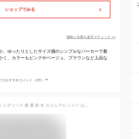
ショップでみる
価格と在庫を
楽天
でチェック
>>
か。ゆったりとしたサイズ感のシンプルなパーカーで着
かく、カラーもピンクやベージュ、ブラウンなど上品な
てのおすすめコメント（2件）
デニムオーバーサイズシャツ レディース 春 夏 秋 冬 カジュアル シャツ おしゃれ レディース グレー ブラック ブルー ネイビー 20代 30代 40代 50代 公式[ハンチ]hunch