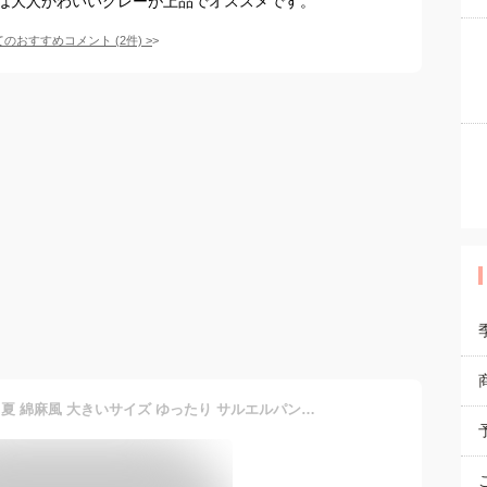
は大人かわいいグレーが上品でオススメです。
てのおすすめコメント
(
2
件)
>
バルーンパンツ レディース 夏 綿麻風 大きいサイズ ゆったり サルエルパンツ レディース きれいめ リネン パンツ クロップトパンツ 夏 部屋着 薄手 通気性