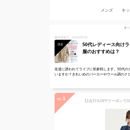
メンズ
キッ
本ペ
最終更新日：2026/05/30
50代レディース向け
決定
服のおすすめは？
友達に誘われてライブに初参戦します。50代の
いますか？きれいめのパーカーやウール調のク
1
no.