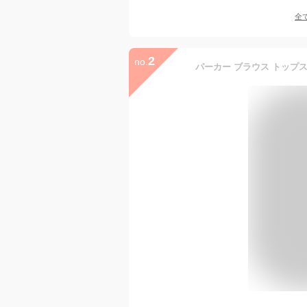
全
2
no.