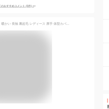
てのおすすめコメント
(
5
件)
>
パーカー ブラウス トップス 暖かい 長袖 裏起毛 レディース 厚手 体型カバー 着痩せ 無地 帽子付き シンプル 秋冬 6色展開 上質 おしゃれ 気品が高い 通勤 ゆったり 大人 きれいめ オフィス カジュアル 肌触り 安心素材 旅行 高見え 20代 30代 40代 可愛い 秋冬の新作 M/L