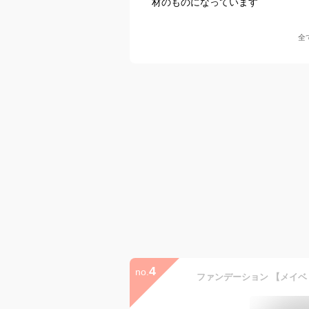
材のものになっています
全
4
no.