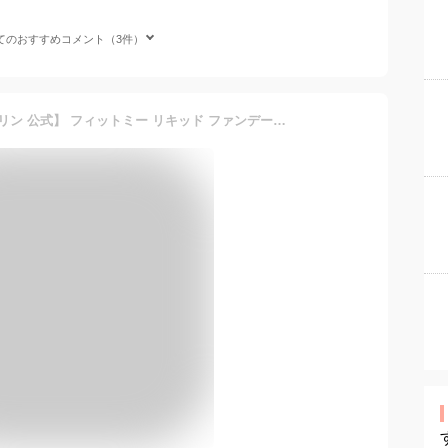
てのおすすめコメント（3件）
ファンデーション 【メイベリン 公式】 フィットミー リキッド ファンデーション R マット さらさら SPF22 素肌感 崩れにくい 30ml 誕生日プレゼント プレゼント コスメ プチプラコスメ maybelline 送料無料