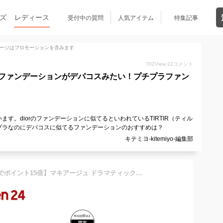
ズ
レディース
受付中の質問
人気アイテム
特集記事
ージはプロモーションを含みます
702
View
22
コメント
ファンデーションがデパコスみたい！プチプラファン
す。diorのファンデーションに似てるといわれているTIRTIR（ティル
プラなのにデパコスに似てるファンデーションのおすすめは？
キテミヨ-kitemiyo-編集部
【~10/18 23:59 エントリーでポイント15倍】マキアージュ ドラマティックパウダリー EX レフィル(9.3g)【マキアージュ(MAQUillAGE)】[ファンデーション パウダリー 毛穴カバー]