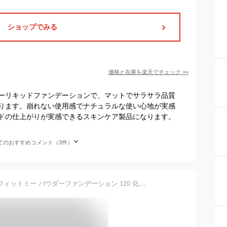
ショップでみる
価格と在庫を
楽天
でチェック
>>
ーリキッドファンデーションで、マットでサラサラ品質
ります。崩れない使用感でナチュラルな使い心地が実感
ドの仕上がりが実感できるスキンケア製品になります。
てのおすすめコメント（3件）
メイベリン MAYBELLINE フィットミー パウダーファンデーション 120 化粧崩れ カバー力高い 毛穴カバー