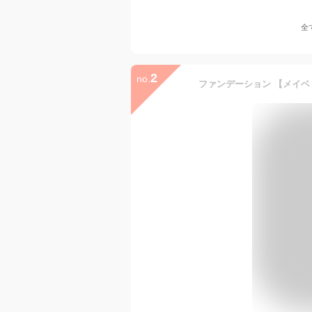
全
2
no.