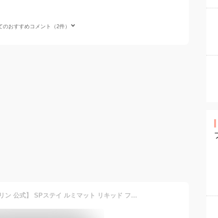
てのおすすめコメント（2件）
ファンデーション 【メイベリン 公式】 SPステイ ルミマット リキッド ファンデーション 35ml 透明感 誕生日プレゼント プレゼント コスメ プチプラコスメ メイクアップ maybelline 送料無料 ◇