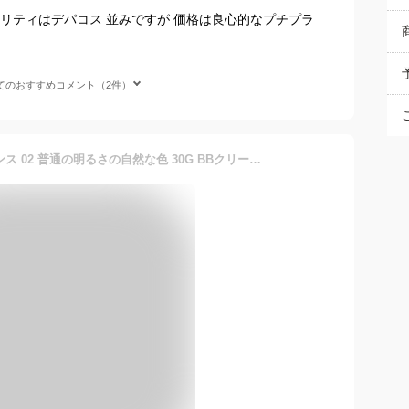
リティはデパコス 並みですが 価格は良心的なプチプラ
てのおすすめコメント（2件）
雪肌精 ブライト BBエッセンス 02 普通の明るさの自然な色 30G BBクリーム ファンデーション 化粧下地 美容液 乳液 日やけ止め