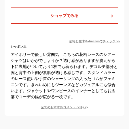
ショップでみる
価格と在庫を
Amazon
でチェック
>>
シャボン玉
アイボリーで優しい雰囲気！こちらの花柄レースのシアー
シャツはいかがでしょうか？透け感がありますが胸元から
下に裏地がついており1枚でも着られます。デコルテ部分と
腕と背中の上側が素肌が透ける感じです。スタンドカラー
のレース使いや手首のシャーリングの入ったゴムがフェミ
ニンです。きれいめにもジーンズなどカジュアルにも似合
います。ジャケットやワンピースのインナーとしてもお洒
落でコーデの幅が広がる一枚です。
全てのおすすめコメント
(
2
件)
>