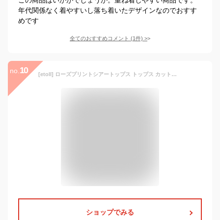
年代関係なく着やすいし落ち着いたデザインなのでおすす
めです
全てのおすすめコメント
(
1
件)
>
10
no.
[etoll] ローズプリントシアートップス トップス カットソー 長袖 花柄 シアー クルーネック 丸首 シースルー インナー フラワー 伸縮性 薔薇柄 ボルドー×ブラック M
ショップでみる