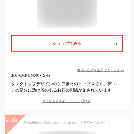
ショップでみる
価格と在庫を
楽天
でチェック
>>
あみあみあみ(40代・女性)
タンクトップデザインのシア素材のトップスです。デコル
テの部分に透け感のあるお花の刺繍が施されています
全てのおすすめコメント
(
1
件)
>
13
no.
FIKA.Flower flocky print sheer tops フラワーフロッキープリントシアートップス レディース 大人 トップス シアートップス