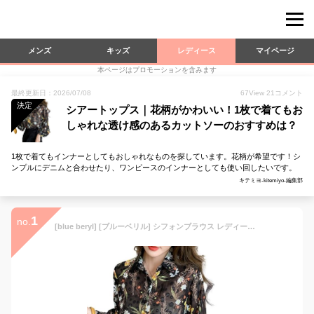
メンズ
キッズ
レディース
マイページ
本ページはプロモーションを含みます
最終更新日：2026/07/08
67
View
21
コメント
決定
シアートップス｜花柄がかわいい！1枚で着てもお
しゃれな透け感のあるカットソーのおすすめは？
1枚で着てもインナーとしてもおしゃれなものを探しています。花柄が希望です！シ
ンプルにデニムと合わせたり、ワンピースのインナーとしても使い回したいです。
キテミヨ-kitemiyo-編集部
1
no.
[blue beryl] [ブルーベリル] シフォンブラウス レディース フラワープリント ドット柄 パフスリーブ 長袖 シアー スタンダードカラー ゆったり BB068-BK-XL