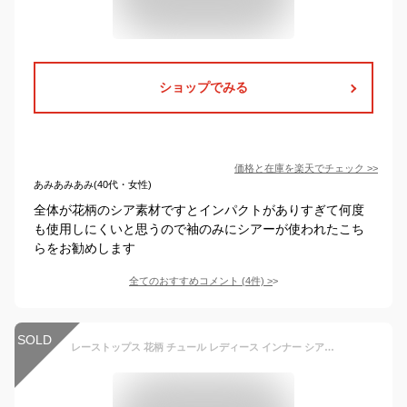
ショップでみる
価格と在庫を
楽天
でチェック
>>
あみあみあみ(40代・女性)
全体が花柄のシア素材ですとインパクトがありすぎて何度
も使用しにくいと思うので袖のみにシアーが使われたこち
らをお勧めします
全てのおすすめコメント
(
4
件)
>
SOLD
レーストップス 花柄 チュール レディース インナー シアー ブラウス タートルネック トップス シンプル レースインナー 全6色×6サイズ！レイヤードトップス 透け 長袖