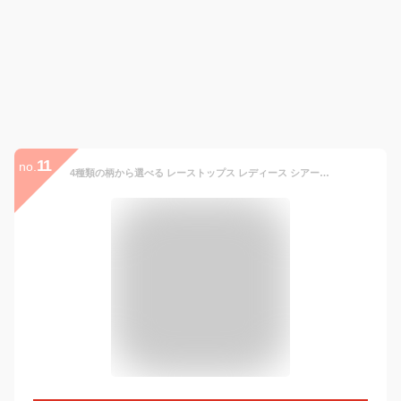
11
no.
4種類の柄から選べる レーストップス レディース シアー ハイネック レースブラウス ブラック ホワイト 長袖 インナー 襟 袖 立ち襟 総レース 春 夏 透け フォーマル オフィスカジュアル 結婚式 花柄 ドット フリル トレンド フリーサイズ(Lサイズ)