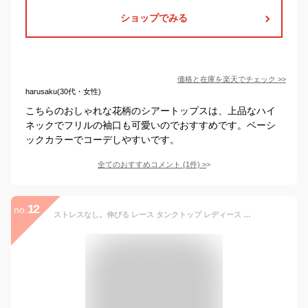
ショップでみる
価格と在庫を
楽天
でチェック
>>
harusaku(30代・女性)
こちらのおしゃれな花柄のシアートップスは、上品なハイ
ネックでフリルの袖口も可愛いのでおすすめです。ベーシ
ックカラーでコーデしやすいです。
全てのおすすめコメント
(
1
件)
>
12
no.
ストレスなし。伸びる レース タンクトップ レディース フラワー ロングタンク シアー タンク トップス ノースリーブ 薄手 Vネック レイヤード インナー ロング 袖なし 透け 肌着 下着 重ね着 無地 ゆったり きれいめ 伸縮性 大きいサイズ 秋 夏 HUG.U