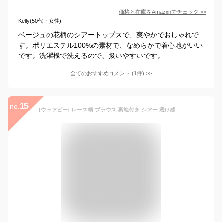
価格と在庫を
Amazon
でチェック
>>
Kelly(50代・女性)
ベージュの花柄のシアートップスで、爽やかでおしゃれで
す。ポリエステル100%の素材で、なめらかで着心地がいい
です。洗濯機で洗えるので、扱いやすいです。
全てのおすすめコメント
(
1
件)
>
15
no.
[ウェアビー] レース柄 ブラウス 裏地付き シアー 透け感 かわいい お呼ばれ オケージョン 二次会 結婚式 パーティー おしゃれ レディース 長袖 ロングスリーブ ハイネック ミドルネック スタンドカラー バンドカラー 刺繍 上品 トップス きれいめ 華やか 高見え 白 黒 花柄 フリル 立ち襟 シフォン 今っぽい 顔合わせ 一枚で決まる 旬 カットソー きやせ wbl0146 アイボリー M