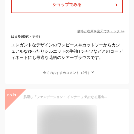
ショップでみる
価格と在庫を
楽天
でチェック
>>
はま玲(60代・男性)
エレガントなデザインのワンピースやカットソーからカジ
ュアルなゆったりシルエットの半袖Tシャツなどとのコーデ
ィネートにも最適な花柄のシアーブラウスです。
全てのおすすめコメント（2件）
5
no.
肌隠し「ファンデーション・ インナー 」気になる露出をカバー トップス レディース レース レーストップス レイヤードトップス ブラウス ハイネック レースインナー 長袖 透け 重ね着 きれいめ 花柄 黒 白 秋 夏 HUG.U