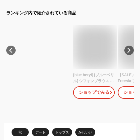
ランキング内で紹介されている商品
[blue beryl] [ブルーベリ
【SALE／4
ル] シフォンブラウス レ
Freesia 
ディース フラワープリ
ト シアー 長
ショップでみる
ショッ
ント ドット柄 パフスリ
Freesia 
ーブ 長袖 シアー スタン
ドミー トッ
ダードカラー ゆったり
ソー・Tシャ
BB068-BK-XL
ベージュ
秋
デート
トップス
かわいい