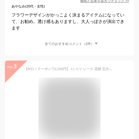
価格と在庫を
楽天
でチェック
>>
あやなみ(20代・女性)
フラワーデザインがかっこよく決まるアイテムになってい
て、お勧め。透け感もありますし、大人っぽさが演出でき
ます
全てのおすすめコメント（2件）
3
no.
【9/11！クーポンで2,160円】 tシャツ レース 花柄 五分袖 カットソー トップス レディース 半袖 クルーネック ボリューム袖 ブラウス シアー シースルー 透かし編み 透け感 オフィスカジュアル きれいめ 大人 上品 おしゃれ 二の腕 カバー 隠し 春夏 春 夏 cocomomo