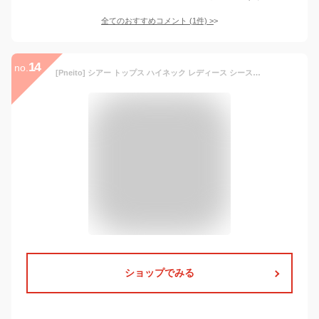
全てのおすすめコメント
(
1
件)
>
14
no.
[Pneito] シアー トップス ハイネック レディース シースルー トップス レース 透け感 重ね着 伸縮性 シアーシャツ 長袖 柔らかい 薄手 花柄 可愛い 春夏秋冬(L，ベージュ)
ショップでみる