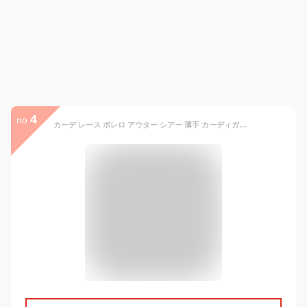
4
no.
カーデ レース ボレロ アウター シアー 薄手 カーディガン トップス 花柄 レディース ライトアウター ボリューム袖 長袖 チュニック 羽織 オケージョン 結婚式 フォーマル きれいめ 大人 体型カバー 大きいサイズ お尻が隠れる ロング 黒 春 夏 HUG.U