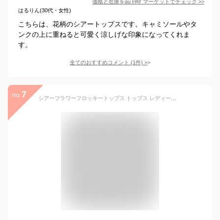
価格と在庫を
au PAY マーケット
でチェック
>>
はるりん(30代・女性)
こちらは、花柄のシアートップスです。キャミソールやタ
ンクの上に重ねると可愛く涼しげな印象になってくれま
す。
全てのおすすめコメント
(
1
件)
>
7
no.
シアーフラワーフロッキートップス トップス レディース カットソー 長袖 クルーネック シアー レイヤード 花柄 タイト【メール便可／35】