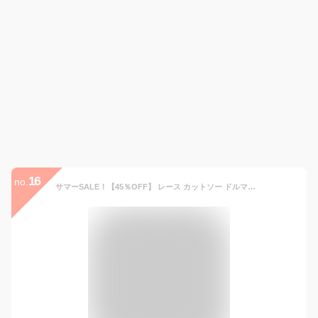
16
no.
サマーSALE！【45％OFF】 レース カットソー ドルマン M/L/XL ゆる トップス レディース 花柄 裾レース 袖レース フェミニン 半袖 クルーネック 春 夏 大人カジュアル シアー ブラウス 透け感 大人可愛い コーデ 送料無料 黒 白 グレー ピンク SS 298/全7色