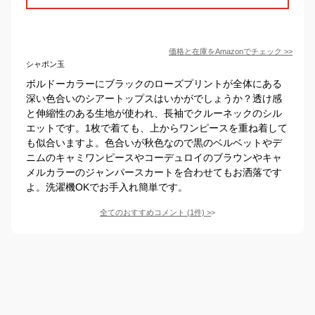
価格と在庫を
Amazon
でチェック
>>
シャボン玉
ボルドーカラーにブラックのローズプリントが全体にある
深い色合いのシアートップスはいかがでしょうか？透け感
と伸縮性のある生地が使われ、長袖でクルーネックのシル
エットです。1枚で着ても、上からワンピースを重ね着して
も似合いますよ。色合いが秋色なので黒のベルベットやデ
ニムのキャミワンピースやコーデュロイのブラウンやキャ
メルカラーのジャンパースカートを合わせてもお洒落です
よ。洗濯機OKでお手入れ簡単です。
全てのおすすめコメント
(
1
件)
>