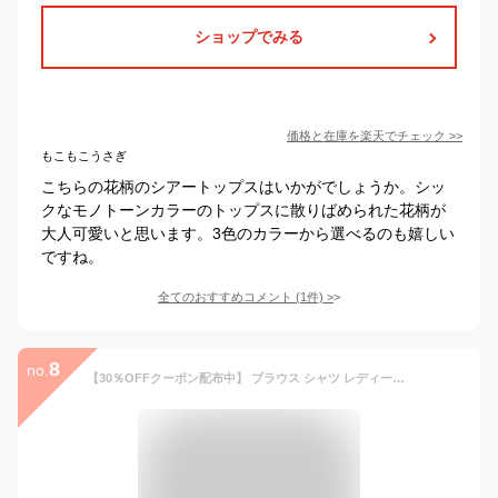
ショップでみる
価格と在庫を
楽天
でチェック
>>
もこもこうさぎ
こちらの花柄のシアートップスはいかがでしょうか。シッ
クなモノトーンカラーのトップスに散りばめられた花柄が
大人可愛いと思います。3色のカラーから選べるのも嬉しい
ですね。
全てのおすすめコメント
(
1
件)
>
8
no.
【30％OFFクーポン配布中】 ブラウス シャツ レディース 花柄 五分袖 ハイネック トップス プルオーバー 綿100％ コットン インド綿 涼しい 軽い 透け感 シアー素材 ボイル フラワー ゆったり 大きいサイズ 大人 可愛い ナチュラル カジュアル シンプル [M便 1/1]