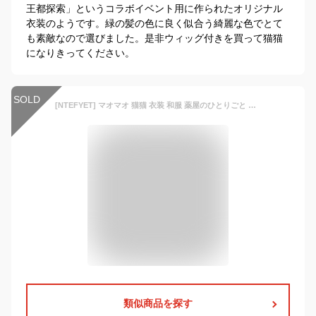
王都探索」というコラボイベント用に作られたオリジナル
衣装のようです。緑の髪の色に良く似合う綺麗な色でとて
も素敵なので選びました。是非ウィッグ付きを買って猫猫
になりきってください。
SOLD
[NTEFYET] マオマオ 猫猫 衣装 和服 薬屋のひとりごと コスプレ衣装 コスチューム 唐装 漢服 古代宮廷コスプレ衣装 髪飾り付き コスチューム 子供 大人 cosplay 仮装 変装 ハロウィン クリスマス イベント パーティー 撮影 ファミリー 学園祭 文化祭 (XL)
類似商品を探す