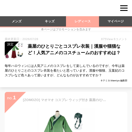
メンズ
キッズ
レディース
マイページ
本ページはプロモーションを含みます
最終更新日：2026/07/28
875
View
6
コメント
決定
薬屋のひとりごとコスプレ衣装｜漢服や猫猫な
ど！人気アニメのコスチュームのおすすめは？
毎年ハロウィンには人気アニメのコスプレをして楽しんでいるのですが、今年は薬
屋のひとりごとのコスプレ衣装を着たいと思っています。漢服や猫猫、玉葉妃のコ
スプレなど色々あって迷いますが、どんなものがおすすめですか？
キテミヨ-kitemiyo-編集部
1
no.
[ZOMOZO] マオマオ コスプレ ウィッグ付き 薬屋の/ひとりごと アニメ コスチューム ハロウィン 変装 クリスマス 仮装 演出服 文化祭 学園祭 撮影 パーティー cosplay (S)