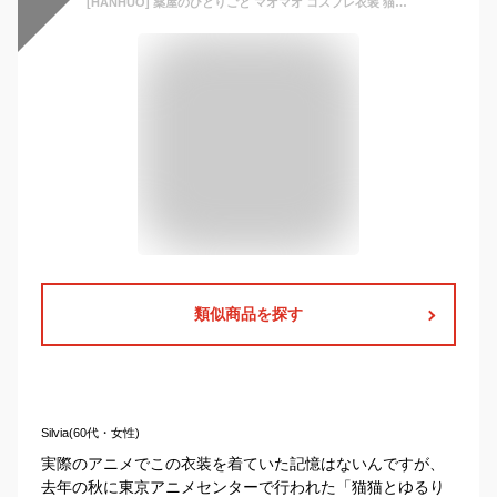
[HANHUO] 薬屋のひとりごと マオマオ コスプレ衣装 猫猫 ウィッグ付き フルセット 漢服 古風 コスチューム cosplay アニメイベント 大人用 仮装 ハロウィン クリスマス 学園祭 文化祭 男女兼用 (衣装+ウィッグ,M) [並行輸入品]
類似商品を探す
Silvia(60代・女性)
実際のアニメでこの衣装を着ていた記憶はないんですが、
去年の秋に東京アニメセンターで行われた「猫猫とゆるり