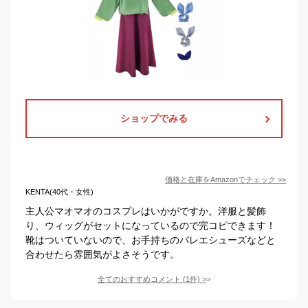
ショップでみる
価格と在庫を
Amazon
でチェック
>>
KENTA(40代・女性)
主人公マオマオのコスプレはいかがですか。洋服と髪飾
り、ウィッグがセットになっているので完コピできます！
靴はついていないので、お手持ちのバレエシューズなどと
合わせたら雰囲気がよさそうです。
全てのおすすめコメント
(
1
件)
>