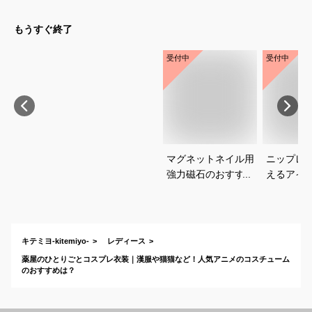
すすめは？
のおすす
もうすぐ終了
受付中
受付中
マグネットネイル用
ニップレ
強力磁石のおすすめ
えるアイ
は？
すめを教
い。
キテミヨ-kitemiyo-
レディース
薬屋のひとりごとコスプレ衣装｜漢服や猫猫など！人気アニメのコスチューム
のおすすめは？