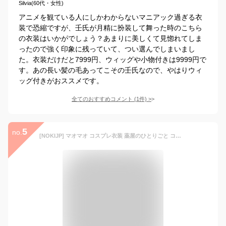
Silvia(60代・女性)
アニメを観ている人にしかわからないマニアック過ぎる衣
装で恐縮ですが、壬氏が月精に扮装して舞った時のこちら
の衣装はいかがでしょう？あまりに美しくて見惚れてしま
ったので強く印象に残っていて、つい選んでしまいまし
た。衣装だけだと7999円、ウィッグや小物付きは9999円で
す。あの長い髪の毛あってこその壬氏なので、やはりウィ
ッグ付きがおススメです。
全てのおすすめコメント
(
1
件)
>
5
no.
[NOKIJP] マオマオ コスプレ衣装 薬屋のひとりごと コスプレ 猫猫 コスプレ 漢服 マオマオ コスプレ衣装 薬屋の独り言 コスプレ まおまお コスプレ 薬師 大人用 仮装 文化祭 古代宮廷風（マオマオ，XXL）