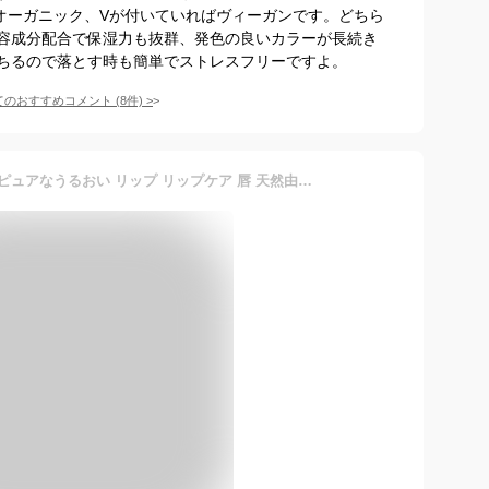
オーガニック、Vが付いていればヴィーガンです。どちら
容成分配合で保湿力も抜群、発色の良いカラーが長続き
ちるので落とす時も簡単でストレスフリーですよ。
てのおすすめコメント
(
8
件)
>
【モイストピュアリップ】 ピュアなうるおい リップ リップケア 唇 天然由来 保湿 透明感 ハリ ほんのりピンク 口紅下地 色付きリップ ぷるぷる 潤い つや カラーリップ 皮むけ カサカサ 荒れ 縦ジワ カサつき リップクリーム 敏感肌 リップトリートメント すっぴんパワー