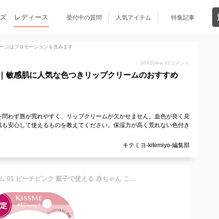
ズ
レディース
受付中の質問
人気アイテム
特集記事
ージはプロモーションを含みます
5693
View
42
コメント
｜敏感肌に人気な色つきリップクリームのおすすめ
を問わず唇が荒れやすく、リップクリームが欠かせません。血色が良く見
肌も安心して使えるものを教えてください。保湿力が高く荒れない色付き
キテミヨ-kitemiyo-編集部
マミー カラーリップクリーム 01 ピーチピンク 親子で使える 赤ちゃん こども用 敏感肌用