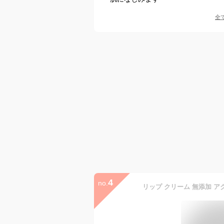
全
4
no.