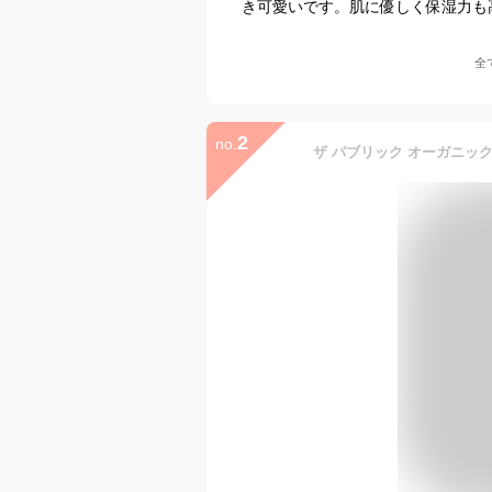
き可愛いです。肌に優しく保湿力も
全
2
no.