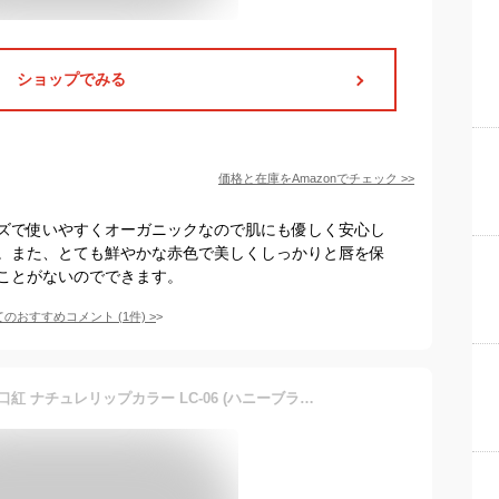
ショップでみる
価格と在庫を
Amazon
でチェック
>>
ズで使いやすくオーガニックなので肌にも優しく安心し
。また、とても鮮やかな赤色で美しくしっかりと唇を保
ことがないのでできます。
てのおすすめコメント
(
1
件)
>
低刺激 食用色素からできた口紅 ナチュレリップカラー LC-06 (ハニーブラウン) 全５色