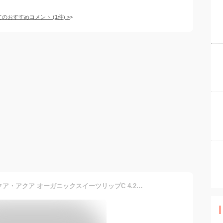
てのおすすめコメント
(
1
件)
>
リップ クリーム 無添加 アクア・アクア オーガニックスイーツリップC 4.2g カラー 口紅 オーガニック 正規品 カラーリップクリーム スキンケア AQUA AQUA ノンケミカル カラーリップ アクアアクア