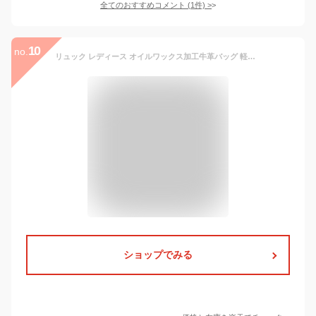
全てのおすすめコメント
(
1
件)
>
10
no.
リュック レディース オイルワックス加工牛革バッグ 軽量 ビジネス 大きめ 人気 40 パソコン 大容量 大人 おしゃれ レザー 本革 通勤用 冬 バッグ 春 防水 革 A4 ブランド 3WAY 軽い 代 黒 小さめ 2WAY 秋 アウトドア 四角 ノートPC 撥水 夏 通勤 かわいい 50代 PC 通学
ショップでみる