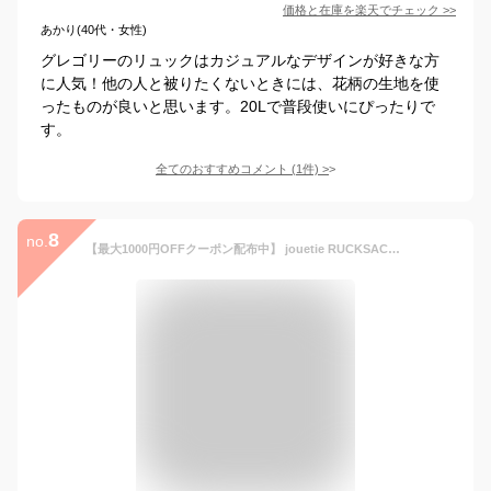
価格と在庫を
楽天
でチェック
>>
あかり(40代・女性)
グレゴリーのリュックはカジュアルなデザインが好きな方
に人気！他の人と被りたくないときには、花柄の生地を使
ったものが良いと思います。20Lで普段使いにぴったりで
す。
全てのおすすめコメント
(
1
件)
>
8
no.
【最大1000円OFFクーポン配布中】 jouetie RUCKSACK ジュエティ リュック バッグ バックパック ライダース レディース ブラック アイボリー ダーク ブラウン 黒 81390B