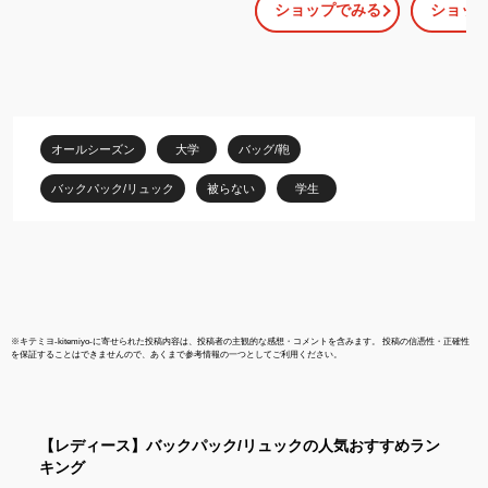
ショップでみる
ショッ
ュック パソコン 2way
TURQUOISE
ノートpc ノートパソコ
ン 収納 持ち運び 通勤 ビ
ジネスリュック トート
バッグ トートリュック
女性 肩掛け きれいめ シ
ンプル 縦型 おしゃれ
オールシーズン
大学
バッグ/鞄
バックパック/リュック
被らない
学生
※
キテミヨ-kitemiyo-
に寄せられた投稿内容は、投稿者の主観的な感想・コメントを含みます。 投稿の信憑性・正確性
を保証することはできませんので、あくまで参考情報の一つとしてご利用ください。
【レディース】
バックパック/リュック
の人気おすすめラン
キング