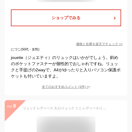
ショップでみる
価格と在庫を
楽天
でチェック
>>
にづこ(50代・女性)
jouetie（ジュエティ）のリュックはいかがでしょう。斜め
のポケットファスナーが個性的でおしゃれですね。リュッ
クと手提げの2wayで、A4がゆったりと入りパソコン保護ポ
ケットも付いていますよ。
全てのおすすめコメント
(
1
件)
>
9
no.
リュック レディース 大人/リュック ミニ レディース/ミニリュック レディース/ミニリュック おしゃれ/キャンバス スウェット ロングスカート 3way ミニ トートバッグ 斜めがけ 小さめ 小さい 軽量 軽い ショルダーバッグ 個性的 2way スエット/mis zapatos ミスサパト p