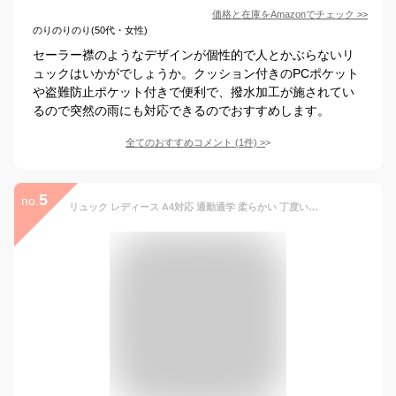
価格と在庫を
Amazon
でチェック
>>
のりのりのり(50代・女性)
セーラー襟のようなデザインが個性的で人とかぶらないリ
ュックはいかがでしょうか。クッション付きのPCポケット
や盗難防止ポケット付きで便利で、撥水加工が施されてい
るので突然の雨にも対応できるのでおすすめします。
全てのおすすめコメント
(
1
件)
>
5
no.
リュック レディース A4対応 通勤通学 柔らかい 丁度いいサイズ感 カジュアルトート型 リュックサック 収納力 おしゃれ italy バッグ グッシオイタリー イチオシ