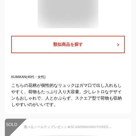
類似商品を探す
KUMIKAN(40代・女性)
こちらの花柄が個性的なリュックはガマ口で出し入れもし
やすく、荷物もたっぷり入り大容量。少しレトロなデザイ
ンもおしゃれで、人とかぶらず、スクエア型で荷物も収納
しやすいのがいいです。
SOLD
選べるノベルティプレゼント★SCANDINAVIAN FOREST スカンジナビアンフォレスト リュック スマートリュック 社会人 学生 A4大容量 お出掛け マザーズバック 育児 黒 軽量 撥水 通勤 通学 旅行 251-KESF307 レディース メンズ