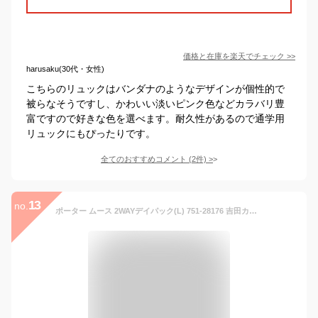
価格と在庫を
楽天
でチェック
>>
harusaku(30代・女性)
こちらのリュックはバンダナのようなデザインが個性的で
被らなそうですし、かわいい淡いピンク色などカラバリ豊
富ですので好きな色を選べます。耐久性があるので通学用
リュックにもぴったりです。
全てのおすすめコメント
(
2
件)
>
13
no.
ポーター ムース 2WAYデイパック(L) 751-28176 吉田カバン PORTER MOUSSE 2WAY DAYPACK(L) リュック レディース リュックサック おしゃれ 軽量 通勤 通学 大人 ブランド カジュアル メンズ トート 2WAY 通勤バッグ A4 日本製