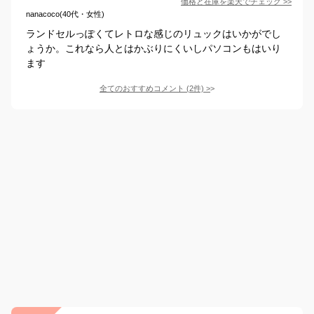
価格と在庫を
楽天
でチェック
>>
nanacoco(40代・女性)
ランドセルっぽくてレトロな感じのリュックはいかがでし
ょうか。これなら人とはかぶりにくいしパソコンもはいり
ます
全てのおすすめコメント
(
2
件)
>