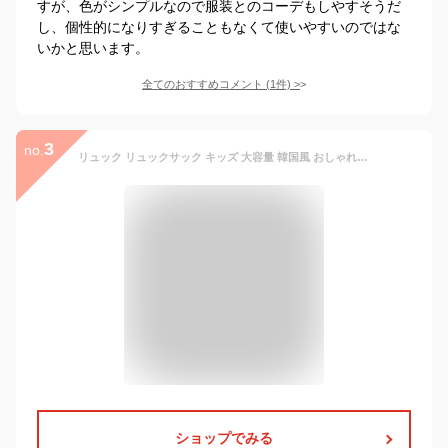
すが、色がシンプルなので服装とのコーデもしやすそうだ
し、個性的になりすぎることもなくて使いやすいのではな
いかと思います。
全てのおすすめコメント
(
1
件)
>
3
no.
リュック リュックサック キッズ 大容量 韓国風 おしゃれ バックパック キッズリュック スクールリュック 女の子 レディース 星 ほし 背中ポケット a4 パソコン 通学 学生 撥水 修学旅行 アウトドア 高校生 中学生 小学生 軽量 かわいい
ショップでみる