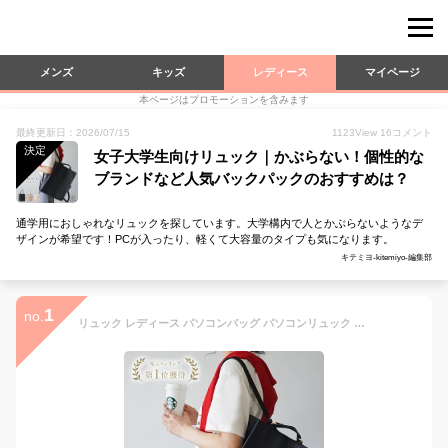
メンズ
キッズ
レディース
マイページ
本ページはプロモーションを含みます
最終更新日：2026/07/15
1123
View
16
コメント
決定
女子大学生向けリュック｜かぶらない！個性的な
ブランドなど人気バックパックのおすすめは？
通学用におしゃれなリュックを探しています。大学構内で人とかぶらないようなデ
ザインが希望です！PCが入ったり、軽くて大容量のタイプも気になります。
キテミヨ-kitemiyo-編集部
1
no.
リュック レディース パソコンバッグ パソコンリュック pcバッグ pcリュック パソコン 2way ノートpc ノートパソコン 収納 持ち運び 通勤 ビジネスリュック トートバッグ トートリュック 女性 肩掛け きれいめ シンプル 縦型 おしゃれ