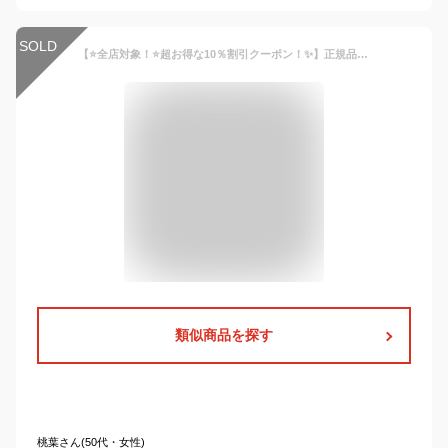
SOLD
【⭐️全店対象！⭐️超お得な10％割引クーポン！✨】正規品 WIDEN® リュック レディース リュックサック 軽量 大人 おしゃれ 小さめ小型付 オシャレ 大容量 かわいい 女子 ナイロン 軽い きれいめ 撥水 カジュアル 通勤 子供 学生 無地 旅行 pc収納 即納 撥水 学生 a4
類似商品を探す
桃葉さん(50代・女性)