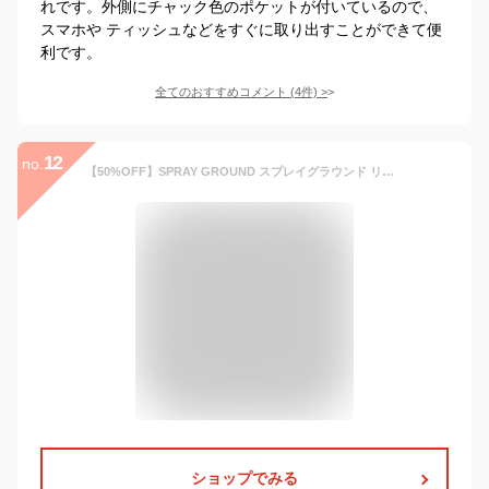
れです。外側にチャック色のポケットが付いているので、
スマホや ティッシュなどをすぐに取り出すことができて便
利です。
全てのおすすめコメント
(
4
件)
>
12
no.
【50%OFF】SPRAY GROUND スプレイグラウンド リュック サック リュックサック メンズ レディース バックパック リュック BANDANA バンダナ ペイズリー ブラック 黒 ホワイト 白 レッド ピンク パステル カラフル 原宿 ストリート 派手 リュック かわいい 個性的 バックパック
ショップでみる