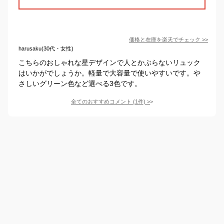
価格と在庫を
楽天
でチェック
>>
harusaku(30代・女性)
こちらのおしゃれな星デザインで人とかぶらないリュック
はいかがでしょうか。軽量で大容量で使いやすいです。や
さしいグリーン色など選べる3色です。
全てのおすすめコメント
(
1
件)
>