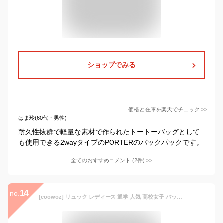
ショップでみる
価格と在庫を
楽天
でチェック
>>
はま玲(60代・男性)
耐久性抜群で軽量な素材で作られたトートーバッグとして
も使用できる2wayタイプのPORTERのバックパックです。
全てのおすすめコメント
(
2
件)
>
14
no.
[coowoz] リュック レディース 通学 人気 高校女子 バックパック デイライフ アウトドア バックパック メンズ 中学生 リュックサック 黒 女の子 タウン 旅行 バッグ 軽量 通勤