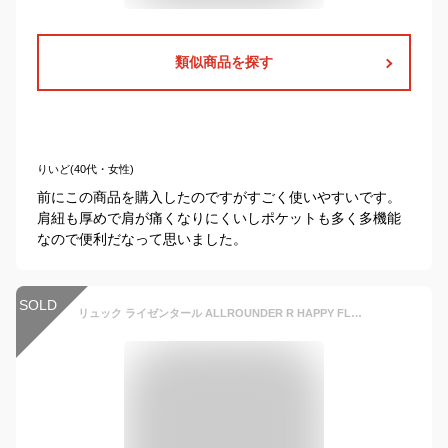
類似商品を探す
りいど(40代・女性)
前にこの商品を購入したのですがすごく使いやすいです。
肩紐も厚めで肩が痛くなりにくいしポケットも多く多機能
なので便利だなって思いました。
SOLD
リュック ライゼンタール ALLROUNDER R HAPPY FLOWERS （ オールラウンダー リュックサック がま口 四角 バックパック 大人 通勤 通学 花柄 おしゃれ レディース ズ バッグ ママバッグ マザーズバッグ ワイヤー 口金 ）