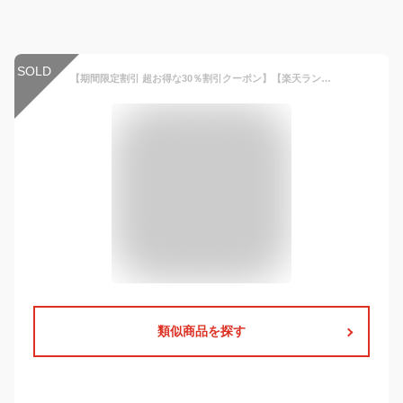
SOLD
【期間限定割引 超お得な30％割引クーポン】【楽天ランキング1位獲得】【正規品】WIDEN® リュック リュックサック バックパック レディース メンズ 軽量 PC A4 大容量 多機能 撥水 通勤 仕事 通学 ビジネス 旅行 ボックス ブランド きれいめ おしゃれ 大人 USB
類似商品を探す