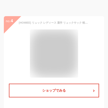
4
no.
[HOMIEE] リュック レディース 通学 リュックサック 軽量 大容量 15.6インチPC A4 防水 ビジネス バッグ 大人 おしゃれ 盗難防止 バックパック メンズ 通勤 中学生 高校生 多機能 旅行 プレゼント
ショップでみる