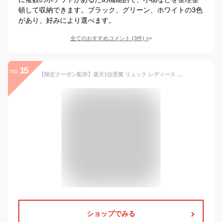
頓して収納できます。ブラック、グリーン、ホワイトの3色
があり、好みにより選べます。
全てのおすすめコメント
(
3
件)
>
15
no.
【限定クーポン配布】楽天1位受賞 リュック レディース マザーズリュック マザーズバッグ 旅行 カジュアル 通勤 仕事 通学 軽量 a4 大容量 大人 撥水 ビジネス PC 収納 パソコン おしゃれ かわいい 軽い ママ バックパック WEB限定 女性 母 30代 40代 50代
ショップでみる