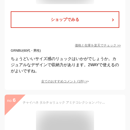
ショップでみる
価格と在庫を
楽天
でチェック
>>
GRNBU(60代・男性)
ちょうどいいサイズ感のリュックはいかがでしょうか。カ
ジュアルなデザインで収納力があります。2WAYで使えるの
がよいですね。
全てのおすすめコメント
(
1
件)
>
6
no.
チャイハネ タルチョリュック アミナコレクション バッグ リュック・バックパック ホワイト レッド イエロー ブルー グリーン【送料無料】