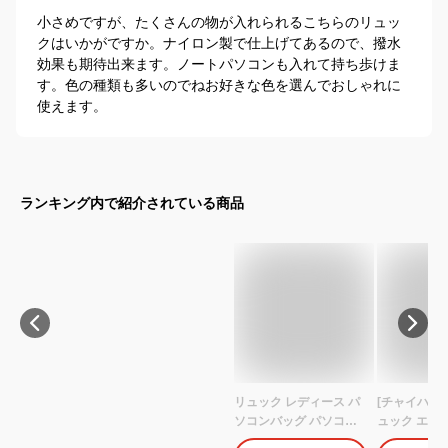
小さめですが、たくさんの物が入れられるこちらのリュッ
クはいかがですか。ナイロン製で仕上げてあるので、撥水
効果も期待出来ます。ノートパソコンも入れて持ち歩けま
す。色の種類も多いのでねお好きな色を選んでおしゃれに
使えます。
ランキング内で紹介されている商品
リュック レディース パ
[チャイハネ]
ソコンバッグ パソコン
ュック エス
リュック pcバッグ pcリ
アン バッグ I