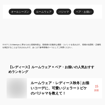
ンタイン プレゼント 大
ル お揃い プ
きい ネイビー 赤 結婚祝
フト カップル
オールシーズン
ルームウェア
パジャマ
ペア・お揃い
い グレー 防寒 暖かい 厚
ムウェア カ
手 彼女
部屋着
※
キテミヨ-kitemiyo-
に寄せられた投稿内容は、投稿者の主観的な感想・コメントを含みます。 投稿の信憑性・正確性
を保証することはできませんので、あくまで参考情報の一つとしてご利用ください。
【レディース】
ルームウェア × ペア・お揃い
の人気おすす
めランキング
ルームウェア・レディース秋冬│お揃
15
いコーデに、可愛いジェラートピケ
回答
のパジャマを教えて！