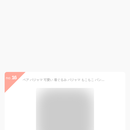
16
no.
ペア パジャマ 可愛い 着ぐるみ パジャマ もこもこ パンダ パジャマ 冬用 メンズ レディース カップル ルームウェア 着る毛布 動物 長袖 上下セット 前開き カップル ペアパジャマ 春秋 フード付き ペア 結婚祝い プレゼント ペアパジャマ カップル お揃い 部屋着