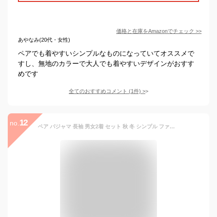
価格と在庫を
Amazon
でチェック
>>
あやなみ(20代・女性)
ペアでも着やすいシンプルなものになっていてオススメで
すし、無地のカラーで大人でも着やすいデザインがおすす
めです
全てのおすすめコメント
(
1
件)
>
12
no.
ペア パジャマ 長袖 男女2着 セット 秋 冬 シンプル ファッション カジュアル カップル ペア ルームウェア 春秋 ペアパジャマ 冬 結婚祝い プレゼント お祝い カップル おもしろ ペア パジャマ 夫婦 ギフト 上下セット レディース 部屋着 カップル メンズ パジャマ 綿