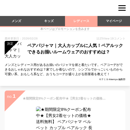
メンズ
キッズ
レディース
マイページ
本ページはプロモーションを含みます
最終更新日：2026/02/26
1125
View
19
コメント
決定
ペアパジャマ｜大人カップルに人気！ペアルック
できるお揃いルームウェアのおすすめは？
メンズとレディース用があるお揃いのパジャマを彼と着たいです。ペアコーデがで
きるおしゃれなおすすめは？家でしか着ないので、シンプルでかっこいいものから
可愛い系、おもしろ系など、おうちコーデが盛り上がる部屋着を教えて！
キテミヨ-kitemiyo-編集部
1
no.
★期間限定8%クーポン配布中★【男女2着セットの価格★送料無料】 ペアパジャマ ベルベット カップル ペアルック 長袖 上下セット ルームウェア 前開き ナイトウエア 春 秋冬 ギフト バレンタイン プレゼント 大きい ネイビー 赤 結婚祝い グレー 防寒 暖かい 厚手 彼女