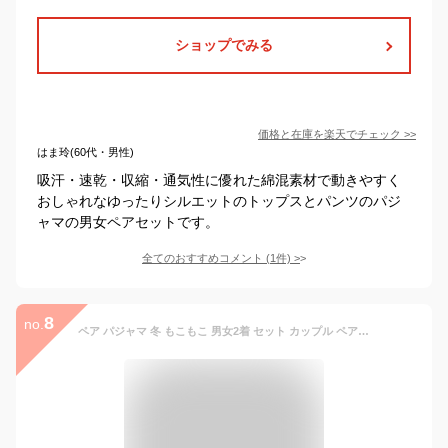
ショップでみる
価格と在庫を
楽天
でチェック
>>
はま玲(60代・男性)
吸汗・速乾・収縮・通気性に優れた綿混素材で動きやすく
おしゃれなゆったりシルエットのトップスとパンツのパジ
ャマの男女ペアセットです。
全てのおすすめコメント
(
1
件)
>
8
no.
ペア パジャマ 冬 もこもこ 男女2着 セット カップル ペア ルームウェア 上下 セット ペア パジャマ カップル パジャマ 秋冬 ペア 結婚祝い プレゼント ペアパジャマ カップル 冬 お揃い プレゼント ギフト ペア カップル ルームウェア 可愛い レディース 長袖 ペア部屋着