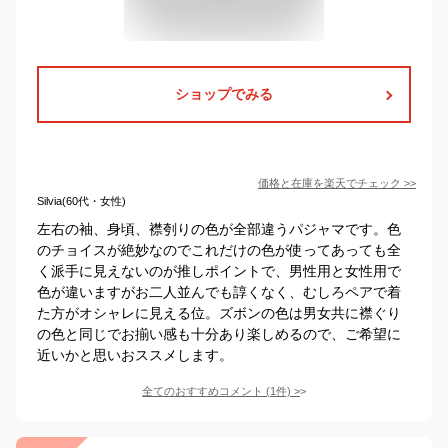
ショップでみる
価格と在庫を
楽天
でチェック
>>
Silvia(60代・女性)
左右の袖、身頃、襟刳りの色が全部違うパジャマです。色
のチョイスが絶妙なのでこれだけの色が使ってあっても全
く派手に見えないのが推しポイントで、男性用と女性用で
色が違いますがお二人並んでも諄くなく、むしろペアで着
た方がオシャレに見える位。ズボンの色は男女共に襟ぐり
の色と同じでお揃い感も十分あり楽しめるので、ご希望に
近いかと思いおススメします。
全てのおすすめコメント
(
1
件)
>