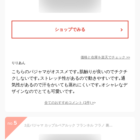
ショップでみる
価格と在庫を
楽天
でチェック
>>
りりあん
こちらのパジャマがオススメです｡肌触りが良いのでチクチ
クしないです｡ストレッチ性があるので動きやすいです｡通
気性があるので汗をかいても蒸れにくいです｡オシャレなデ
ザインなのでとても可愛いです｡
全てのおすすめコメント
(
1
件)
>
5
no.
2点パジャマ カップルペアルック フランネル フラノ 裏起毛 ルームウェア ロングズボン 秋冬 ペアパジャマ 長袖 厚手 暖かい もこもこ ペアルックお揃いレディースメンズ 韓国風 セットアップ 大きいサイズ カジュアル 新作 単品売り