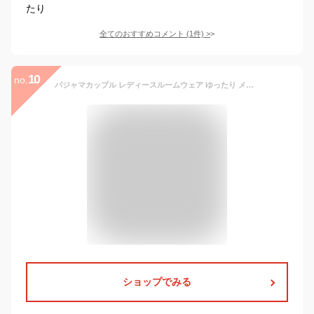
たり
全てのおすすめコメント
(
1
件)
>
10
no.
パジャマカップル レディースルームウェア ゆったり メンズもこもこ上下セット ペアパジャマ 厚手熊柄恐竜柄 冬 メンズ着る毛布 かわいい ガウン 柔らか ふわふわ 裏起毛 冬部屋着 記念日 シンプル 防寒 可愛い耳付き ギフト ナイトウェア 結婚祝い 長袖 フランネル 海外通販
ショップでみる