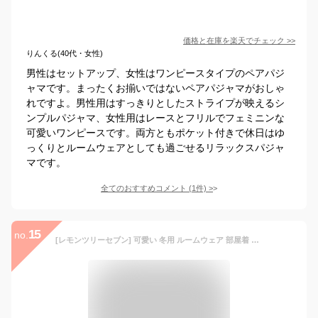
価格と在庫を
楽天
でチェック
>>
りんくる(40代・女性)
男性はセットアップ、女性はワンピースタイプのペアパジ
ャマです。まったくお揃いではないペアパジャマがおしゃ
れですよ。男性用はすっきりとしたストライプが映えるシ
ンプルパジャマ、女性用はレースとフリルでフェミニンな
可愛いワンピースです。両方ともポケット付きで休日はゆ
っくりとルームウェアとしても過ごせるリラックスパジャ
マです。
全てのおすすめコメント
(
1
件)
>
15
no.
[レモンツリーセブン] 可愛い 冬用 ルームウェア 部屋着 レディース メンズ カップル 部屋着 もこもこ ルームウェア 上下セット ペアパジャマ ギフト 結婚祝い プレゼント ペアパジャマ ポケット 暖かい ダック キャラクター