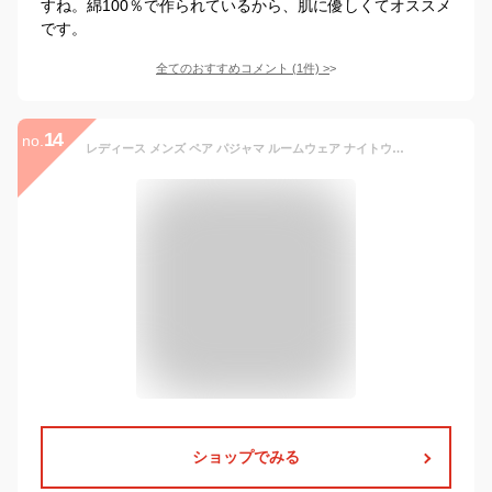
すね。綿100％で作られているから、肌に優しくてオススメ
です。
全てのおすすめコメント
(
1
件)
>
14
no.
レディース メンズ ペア パジャマ ルームウェア ナイトウェア ストライプ ワンピース 寝巻 部屋着 カップル 夫婦 ペアルック フリル 春夏 春 夏 秋冬 秋 冬 ママ ママコーデ 20代 30代 40代 デート お出かけ 普段使い 韓国 トレンド
ショップでみる