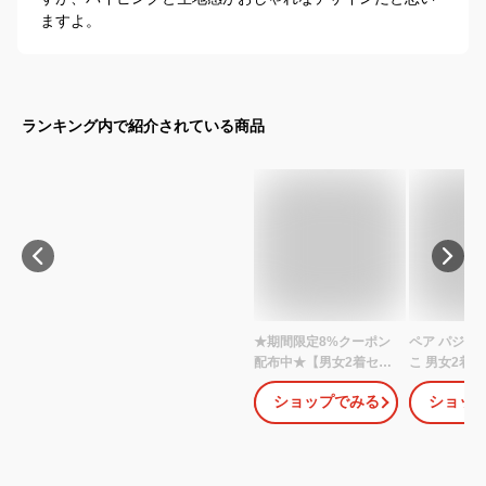
ますよ。
ランキング内で紹介されている商品
★期間限定8%クーポン
ペア パジャマ
配布中★【男女2着セッ
こ 男女2着 
トの価格★送料無料】
プル ペア 
ショップでみる
ショッ
ペアパジャマ ベルベッ
長袖 ペアパ
ト カップル ペアルック
モコ メンズ
長袖 上下セット ルーム
マ カップル 
ウェア 前開き ナイトウ
い プレゼン
エア 春 秋冬 ギフト バレ
ャマ カップル