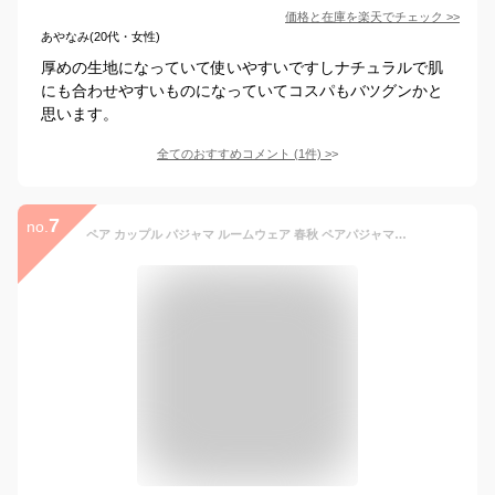
価格と在庫を
楽天
でチェック
>>
あやなみ(20代・女性)
厚めの生地になっていて使いやすいですしナチュラルで肌
にも合わせやすいものになっていてコスパもバツグンかと
思います。
全てのおすすめコメント
(
1
件)
>
7
no.
ペア カップル パジャマ ルームウェア 春秋 ペアパジャマ カップルパジャマ 部屋着 セットアップ お揃い 綿 パジャマ レディース 寝巻き メンズパジャマ ペアルック ナイトウェア コットン プレゼント 記念日