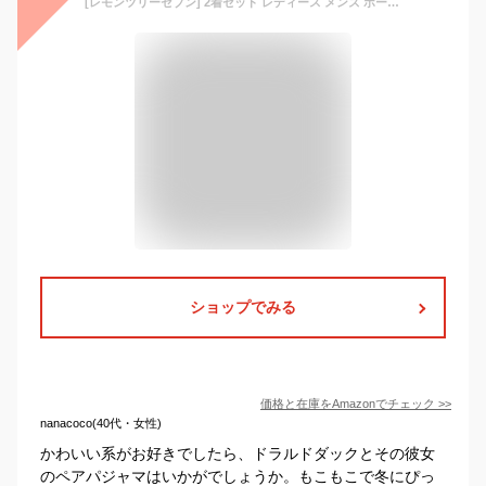
[レモンツリーセブン] 2着セット レディース メンズ ボーダー もこもこ パジャマ 長袖 上下セット 秋 冬 ルームウェア ナイトウェア 寝間着 ペアルック お揃い 秋冬用 寝巻き カップル ペアパジャマ グレー
ショップでみる
価格と在庫を
Amazon
でチェック
>>
nanacoco(40代・女性)
かわいい系がお好きでしたら、ドラルドダックとその彼女
のペアパジャマはいかがでしょうか。もこもこで冬にぴっ