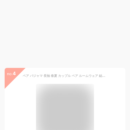
4
no.
ペア パジャマ 長袖 春夏 カップル ペア ルームウェア 結婚祝い プレゼント カップル ペア パジャマ 冬 ギフト 上下 セット 部屋着 パジャマ ペア 長袖 ペアルック カップル おそろい プレゼント メンズ パジャマ 秋 記念日 プレゼント ペア カップル 前開き クマ ベージュ