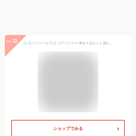
11
no.
[レモンツリーセブン] ペア パジャマ 男女４点セット 綿100％ カップル パジャマ 前開き 無地 半袖 ペアルック 短パンツ 夏 お揃い レディース メンズ ペアパジャマ 結婚祝い
ショップでみる