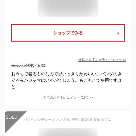
ショップでみる
価格と在庫を
楽天
でチェック
>>
nanacoco(40代・女性)
おうちで着るものなので思いっきりかわいい、パンダのき
ぐるみパジャマはいかがでしょう。もこもこで冬用ですけ
ど
全てのおすすめコメント
(
1
件)
>
SOLD
パジャマ レディース メンズ 単品売り 綿100% 長袖 ダブルガーゼ 春夏 前開き ルームウェア かわいい おしゃれ 部屋着 ブランド ペアルック ペアパジャマ 母の日 ホテル コットン お揃い 上下セット 快眠 快適 ナイトウェア 女性 大人 プレゼント ギフト S~2XL 送料無料