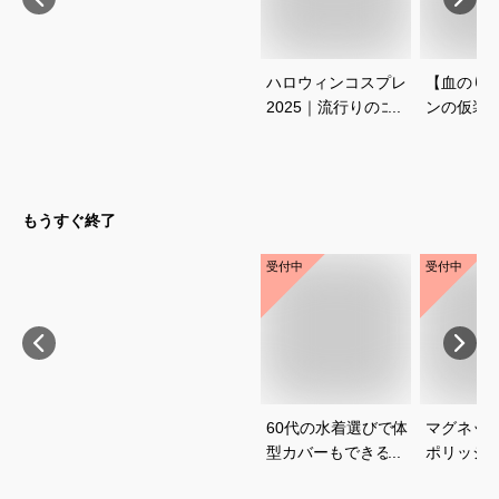
ハロウィンコスプレ
【血のり
2025｜流行りのコス
ンの仮装
チュームが着たい！
に！本物
人気のアニメ衣装の
りのおす
おすすめは？
もうすぐ終了
受付中
受付中
60代の水着選びで体
マグネッ
型カバーもできるお
ポリッシ
すすめは？
おすすめ