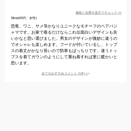
価格と在庫を
楽天
でチェック
>>
Silvia(60代・女性)
恐竜、ワニ、サメ等かなりユニークなモチーフのペアパジ
ャマです。お家で着るだけならこれ位面白いデザインも良
いかなと思い選びました。男女のデザインが微妙に違うの
でオシャレも楽しめます。フードが付いているし、トップ
スの着丈がかなり長いので防寒もばっちりです。違うトッ
プスを着てガウンのようにして重ね着すれば更に暖かいと
思います。
全てのおすすめコメント
(
1
件)
>