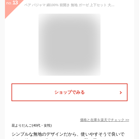
13
no.
ペア パジャマ 綿100% 前開き 無地 ガーゼ 上下セット 大きいサイズ セットアップ 部屋着 ルームウェア カップル メンズ 軽量 パンツ レディース 長袖 寝巻き ゆったり ギフト 春 夏 寝間着 入院着 長ズボン ペアルック 新婚お祝い
ショップでみる
価格と在庫を
楽天
でチェック
>>
花よりだんご(40代・女性)
シンプルな無地のデザインだから、使いやすそうで良いで