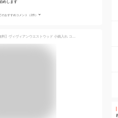
勧めします
てのおすすめコメント（2件）
【送料無料】【ラッピング無料】ヴィヴィアンウエストウッド 小銭入れ コインケース レディース ヴィンテージ WATER ORB ピンク 限定カラー Vivienne Westwood ヴィヴィアン ブランド 正規品 新品 ギフト プレゼント 人気 おすすめ