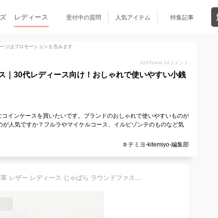
ズ
レディース
受付中の質問
人気アイテム
特集記事
ージはプロモーションを含みます
1163
View
14
コメント
ス｜30代レディース向け！おしゃれで使いやすい小銭
なコインケースを買いたいです。ブランドのおしゃれで使いやすいものが
のが人気ですか？フルラやマイケルコース、イルビゾンテのものなど気
キテミヨ-kitemiyo-編集部
リズデイズ カードケース 本革 レザー レディース じゃばら ラウンドファスナー クレジット ICカード ポイントカード 名刺 コイン 小銭入れ ミニ財布 コンパクト 女性 女子 通勤 通学 旅行 大人 大学生 ママ オリジナル ブランド 可愛い かわいい おしゃれ 人気 20代 30代