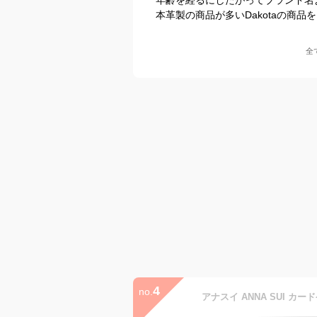
本革製の商品が多いDakotaの商品
全
4
no.