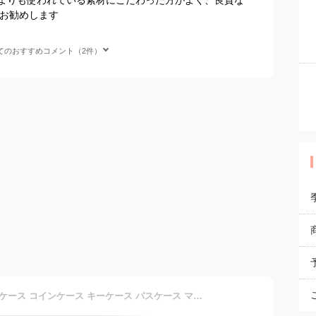
をお勧めします
てのおすすめコメント（2件）
アナスイ ANNA SUI カードケース コインケース キーケース パスケース マルチケース ローズハート レディース 小銭入れ 311632 レザー ベージュ エメラルド ラベンダー ワイン ローズハート