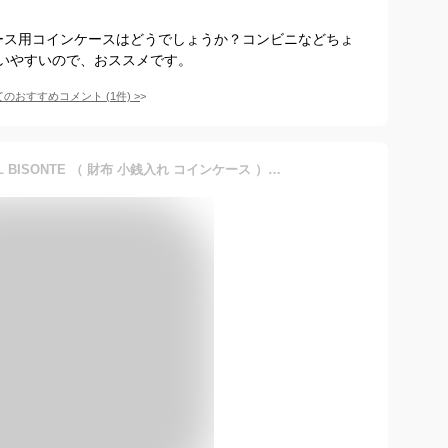
ディース用コインケースはどうでしょうか？コンビニなどちょ
いやすいので、おススメです。
てのおすすめコメント
(
1
件)
>
（ イルビゾンテ 財布 ） IL BISONTE （ 財布 小銭入れ コインケース ）イルビゾンテ スクエアカード ポケット付き コインケース（ メンズ レディース 財布 54_1_ 5452404141 ）（ 商品番号 IB-54-04141 ）