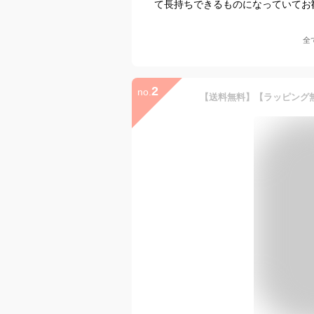
て長持ちできるものになっていてお
全
2
no.