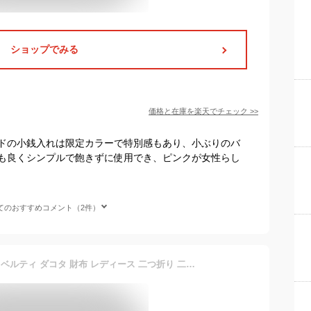
ショップでみる
価格と在庫を
楽天
でチェック
>>
ドの小銭入れは限定カラーで特別感もあり、小ぶりのバ
も良くシンプルで飽きずに使用でき、ピンクが女性らし
てのおすすめコメント（2件）
ダコタ限定革小物+選べるノベルティ ダコタ 財布 レディース 二つ折り 二つ折り財布 Dakota 二つ折 ブランド 本革 牛革 小さめ コンパクト 小銭入れあり おしゃれ 革財布 カード レザー 30代 40代 50代 フォンス 0030551(0035891)